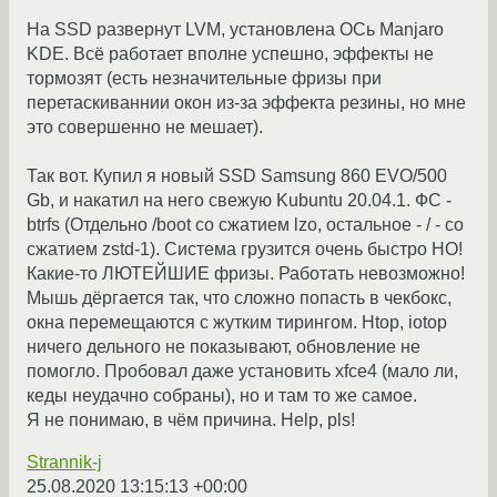
На SSD развернут LVM, установлена ОСь Manjaro
KDE. Всё работает вполне успешно, эффекты не
тормозят (есть незначительные фризы при
перетаскиваннии окон из-за эффекта резины, но мне
это совершенно не мешает).
Так вот. Купил я новый SSD Samsung 860 EVO/500
Gb, и накатил на него свежую Kubuntu 20.04.1. ФС -
btrfs (Отдельно /boot со сжатием lzo, остальное - / - со
сжатием zstd-1). Система грузится очень быстро НО!
Какие-то ЛЮТЕЙШИЕ фризы. Работать невозможно!
Мышь дёргается так, что сложно попасть в чекбокс,
окна перемещаются с жутким тирингом. Htop, iotop
ничего дельного не показывают, обновление не
помогло. Пробовал даже установить xfce4 (мало ли,
кеды неудачно собраны), но и там то же самое.
Я не понимаю, в чём причина. Help, pls!
Strannik-j
25.08.2020 13:15:13 +00:00