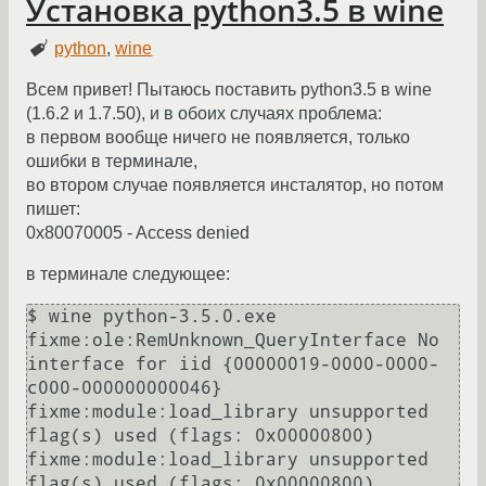
Установка python3.5 в wine
python
,
wine
Всем привет! Пытаюсь поставить python3.5 в wine
(1.6.2 и 1.7.50), и в обоих случаях проблема:
в первом вообще ничего не появляется, только
ошибки в терминале,
во втором случае появляется инсталятор, но потом
пишет:
0x80070005 - Access denied
в терминале следующее:
$ wine python-3.5.0.exe 

fixme:ole:RemUnknown_QueryInterface No 
interface for iid {00000019-0000-0000-
c000-000000000046}

fixme:module:load_library unsupported 
flag(s) used (flags: 0x00000800)

fixme:module:load_library unsupported 
flag(s) used (flags: 0x00000800)
