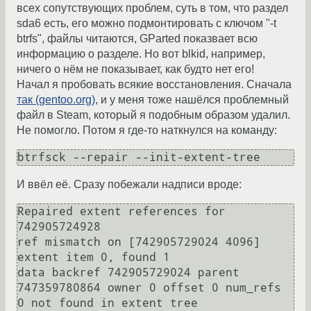
всех сопутствующих проблем, суть в том, что раздел
sda6 есть, его можно подмонтировать с ключом "-t
btrfs", файлы читаются, GParted показвает всю
информацию о разделе. Но вот blkid, например,
ничего о нём не показывает, как будто нет его!
Начал я пробовать всякие восстановления. Сначала
так (gentoo.org)
, и у меня тоже нашёлся проблемный
файл в Steam, который я подобным образом удалил.
Не помогло. Потом я где-то наткнулся на команду:
btrfsck --repair --init-extent-tree
И ввёл её. Сразу побежали надписи вроде:
Repaired extent references for 
742905724928

ref mismatch on [742905729024 4096] 
extent item 0, found 1

data backref 742905729024 parent 
747359780864 owner 0 offset 0 num_refs 
0 not found in extent tree
