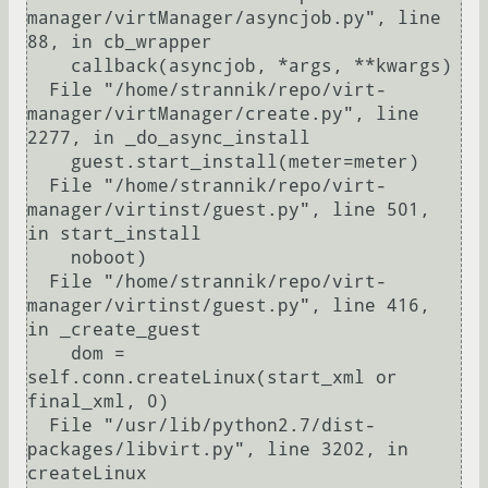
manager/virtManager/asyncjob.py", line 
88, in cb_wrapper

    callback(asyncjob, *args, **kwargs)

  File "/home/strannik/repo/virt-
manager/virtManager/create.py", line 
2277, in _do_async_install

    guest.start_install(meter=meter)

  File "/home/strannik/repo/virt-
manager/virtinst/guest.py", line 501, 
in start_install

    noboot)

  File "/home/strannik/repo/virt-
manager/virtinst/guest.py", line 416, 
in _create_guest

    dom = 
self.conn.createLinux(start_xml or 
final_xml, 0)

  File "/usr/lib/python2.7/dist-
packages/libvirt.py", line 3202, in 
createLinux
