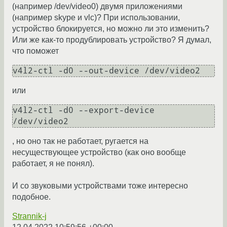
(например /dev/video0) двумя приложениями
(например skype и vlc)? При использовании,
устройство блокируется, но можно ли это изменить?
Или же как-то продублировать устройство? Я думал,
что поможет
v4l2-ctl -d0 --out-device /dev/video2
или
v4l2-ctl -d0 --export-device 
/dev/video2
, но оно так не работает, ругается на
несуществующее устройство (как оно вообще
работает, я не понял).
И со звуковыми устройствами тоже интересно
подобное.
Strannik-j