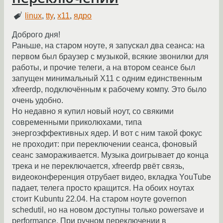
linux
,
tty
,
x11
,
ядро
Доброго дня!
Раньше, на старом ноуте, я запускал два сеанса: на
первом был браузер с музыкой, всякие звонилки для
работы, и прочие телеги, а на втором сеансе был
запущен минимальный X11 с одним единственным
xfreerdp, подключённым к рабочему компу. Это было
очень удобно.
Но недавно я купил новый ноут, со свякими
современными приколюхами, типа
энергоэффективных ядер. И вот с ним такой фокус
не проходит: при переключении сеанса, фоновый
сеанс замораживается. Музыка доигрывает до конца
трека и не переключается, xfreerdp рвёт связь,
видеоконференция отрубает видео, вкладка YouTube
падает, телега просто кращится. На обоих ноутах
стоит Kubuntu 22.04. На старом ноуте governon
schedutil, но на новом доступны только powersave и
performance. При ручном переключении в