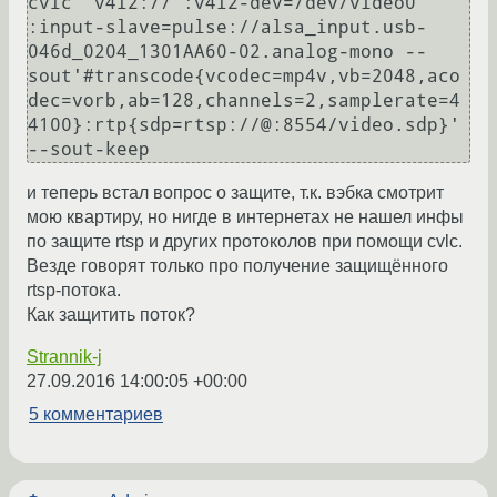
cvlc  v4l2:// :v4l2-dev=/dev/video0 
:input-slave=pulse://alsa_input.usb-
046d_0204_1301AA60-02.analog-mono --
sout'#transcode{vcodec=mp4v,vb=2048,aco
dec=vorb,ab=128,channels=2,samplerate=4
4100}:rtp{sdp=rtsp://@:8554/video.sdp}' 
и теперь встал вопрос о защите, т.к. вэбка смотрит
мою квартиру, но нигде в интернетах не нашел инфы
по защите rtsp и других протоколов при помощи cvlc.
Везде говорят только про получение защищённого
rtsp-потока.
Как защитить поток?
Strannik-j
27.09.2016 14:00:05 +00:00
5 комментариев