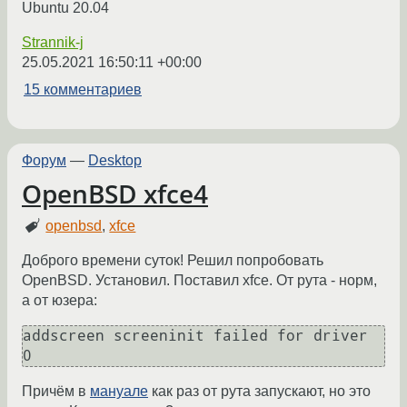
Ubuntu 20.04
Strannik-j
25.05.2021 16:50:11 +00:00
15 комментариев
Форум
—
Desktop
OpenBSD xfce4
openbsd
,
xfce
Доброго времени суток! Решил попробовать
OpenBSD. Установил. Поставил xfce. От рута - норм,
а от юзера:
addscreen screeninit failed for driver 
0
Причём в
мануале
как раз от рута запускают, но это