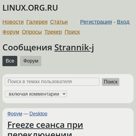
LINUX.ORG.RU
Новости
Галерея
Статьи
Регистрация
-
Вход
Форум
Опросы
Трекер
Поиск
Сообщения
Strannik-j
Все
Форум
Поиск
Форум
—
Desktop
Freeze сеанса при
переключении