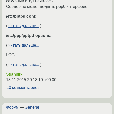
секурный и тут началось...
Сервер не может поднять ppp0 интерфейс.
/etc/pptpd.conf:
(
читать дальше...
)
/etc/ppp/pptpd-options:
(
читать дальше...
)
LOG:
(
читать дальше...
)
Strannik-j
13.11.2015 20:18:10 +00:00
10 комментариев
Форум
—
General