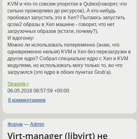
KVM и что-то совсем упоротое в Qubex(говорят, что
сильно прожорливо до ресурсов). А кто-нибудь
пробовал запустить это в Xen? Пытаюсь запустить
qcow2 образы в Xen машине - говорит, что нет
загрузочных образов (кстати, почему?).
И вдогонку:
Можно ли использовать попеременно (знаю, что
одновременно нельзя) KVM и Xen без перезагрузки в
другое ядро? Собрал специально ядро с Xen и KVM
модулями, но использовать могу только то, во что
загрузился (это ядро в обоих пунктах Grub'a).
Strannik-j
06.05.2016 06:57:59 +00:00
8 комментариев
Форум
—
Admin
Virt-manager (libvirt) не