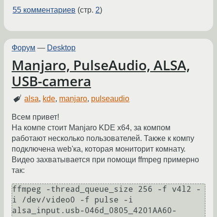
55 комментариев
(стр.
2
)
Форум
—
Desktop
Manjaro, PulseAudio, ALSA,
USB-camera
alsa
,
kde
,
manjaro
,
pulseaudio
Всем привет!
На компе стоит Manjaro KDE x64, за компом
работают несколько пользователей. Также к компу
подключена web'ка, которая мониторит комнату.
Видео захватывается при помощи ffmpeg примерно
так:
ffmpeg -thread_queue_size 256 -f v4l2 -
i /dev/video0 -f pulse -i 
alsa_input.usb-046d_0805_4201AA60-