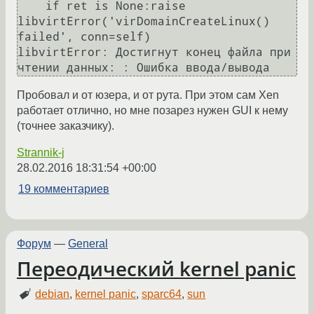
    if ret is None:raise 
libvirtError('virDomainCreateLinux() 
failed', conn=self)

libvirtError: Достигнут конец файла при 
Пробовал и от юзера, и от рута. При этом сам Xen
работает отлично, но мне позарез нужен GUI к нему
(точнее заказчику).
Strannik-j
28.02.2016 18:31:54 +00:00
19 комментариев
Форум
—
General
Переодический kernel panic
debian
,
kernel panic
,
sparc64
,
sun