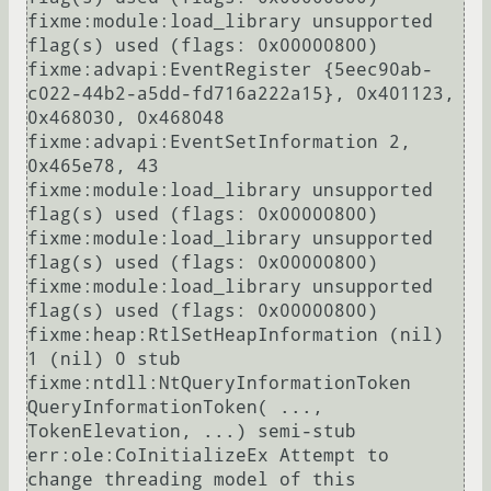
fixme:module:load_library unsupported 
flag(s) used (flags: 0x00000800)

fixme:advapi:EventRegister {5eec90ab-
c022-44b2-a5dd-fd716a222a15}, 0x401123, 
0x468030, 0x468048

fixme:advapi:EventSetInformation 2, 
0x465e78, 43

fixme:module:load_library unsupported 
flag(s) used (flags: 0x00000800)

fixme:module:load_library unsupported 
flag(s) used (flags: 0x00000800)

fixme:module:load_library unsupported 
flag(s) used (flags: 0x00000800)

fixme:heap:RtlSetHeapInformation (nil) 
1 (nil) 0 stub

fixme:ntdll:NtQueryInformationToken 
QueryInformationToken( ..., 
TokenElevation, ...) semi-stub

err:ole:CoInitializeEx Attempt to 
change threading model of this 