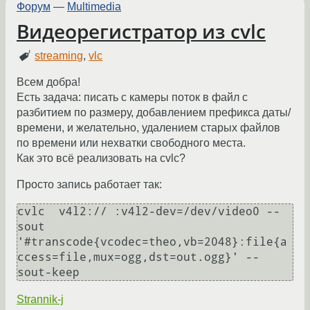
Форум
—
Multimedia
Видеорегистратор из cvlc
streaming
,
vlc
Всем добра!
Есть задача: писать с камеры поток в файл с
разбитием по размеру, добавлением префикса даты/
времени, и желательно, удалением старых файлов
по времени или нехватки свободного места.
Как это всё реализовать на cvlc?
Просто запись работает так:
cvlc  v4l2:// :v4l2-dev=/dev/video0 --
sout 
'#transcode{vcodec=theo,vb=2048}:file{a
ccess=file,mux=ogg,dst=out.ogg}' --
sout-keep
Strannik-j