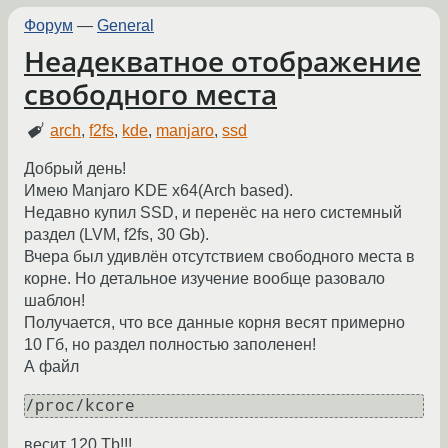
Форум
—
General
Неадекватное отображение
свободного места
arch
,
f2fs
,
kde
,
manjaro
,
ssd
Добрый день!
Имею Manjaro KDE x64(Arch based).
Недавно купил SSD, и перенёс на него системный
раздел (LVM, f2fs, 30 Gb).
Вчера был удивлён отсутствием свободного места в
корне. Но детальное изучение вообще разовало
шаблон!
Получается, что все данные корня весят примерно
10 Гб, но раздел полностью заполенен!
А файл
/proc/kcore
весит 120 Tb!!!