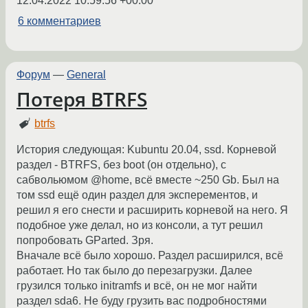
12.04.2022 10:59:56 +00:00
6 комментариев
Форум
—
General
Потеря BTRFS
btrfs
История следующая: Kubuntu 20.04, ssd. Корневой
раздел - BTRFS, без boot (он отдельно), с
сабвольюмом @home, всё вместе ~250 Gb. Был на
том ssd ещё один раздел для эксперементов, и
решил я его снести и расширить корневой на него. Я
подобное уже делал, но из консоли, а тут решил
попробовать GParted. Зря.
Вначале всё было хорошо. Раздел расширился, всё
работает. Но так было до перезагрузки. Далее
грузился только initramfs и всё, он не мог найти
раздел sda6. Не буду грузить вас подробностями