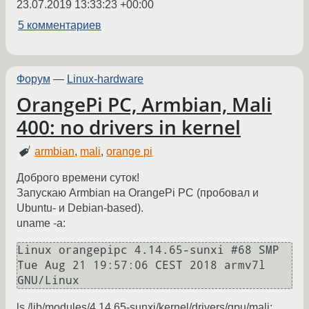
23.07.2019 13:33:23 +00:00
5 комментариев
Форум
—
Linux-hardware
OrangePi PC, Armbian, Mali
400: no drivers in kernel
armbian
,
mali
,
orange pi
Доброго времени суток!
Запускаю Armbian на OrangePi PC (пробовал и
Ubuntu- и Debian-based).
uname -a:
Linux orangepipc 4.14.65-sunxi #68 SMP 
Tue Aug 21 19:57:06 CEST 2018 armv7l 
GNU/Linux
ls /lib/modules/4.14.65-sunxi/kernel/drivers/gpu/mali: