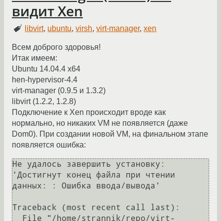
видит Xen
libvirt
,
ubuntu
,
virsh
,
virt-manager
,
xen
Всем доброго здоровья!
Итак имеем:
Ubuntu 14.04.4 x64
hen-hypervisor-4.4
virt-manager (0.9.5 и 1.3.2)
libvirt (1.2.2, 1.2.8)
Подключение к Xen происходит вроде как
нормально, но никаких VM не появляется (даже
Dom0). При создании новой VM, на финальном этапе
появляется ошибка:
Не удалось завершить установку: 
'Достигнут конец файла при чтении 
данных: : Ошибка ввода/вывода'

Traceback (most recent call last):

  File "/home/strannik/repo/virt-