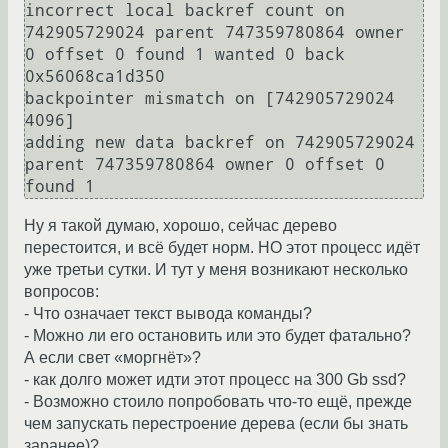
incorrect local backref count on 
742905729024 parent 747359780864 owner 
0 offset 0 found 1 wanted 0 back 
0x56068ca1d350

backpointer mismatch on [742905729024 
4096]

adding new data backref on 742905729024 
parent 747359780864 owner 0 offset 0 
Ну я такой думаю, хорошо, сейчас дерево
перестоится, и всё будет норм. НО этот процесс идёт
уже третьи сутки. И тут у меня возникают несколько
вопросов:
- Что означает текст вывода команды?
- Можно ли его остановить или это будет фатально?
А если свет «моргнёт»?
- как долго может идти этот процесс на 300 Gb ssd?
- Возможно стоило попробовать что-то ещё, прежде
чем запускать перестроение дерева (если бы знать
заранее)?