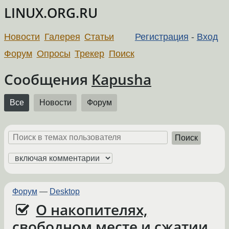
LINUX.ORG.RU
Новости
Галерея
Статьи
Регистрация
-
Вход
Форум
Опросы
Трекер
Поиск
Сообщения
Kapusha
Все
Новости
Форум
Поиск
Форум
—
Desktop
О накопителях,
свободном месте и сжатии