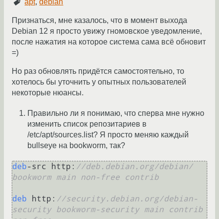
apt
,
debian
Признаться, мне казалось, что в момент выхода
Debian 12 я просто увижу гномовское уведомление,
после нажатия на которое система сама всё обновит
=)
Но раз обновлять придётся самостоятельно, то
хотелось бы уточнить у опытных пользователей
некоторые нюансы.
Правильно ли я понимаю, что сперва мне нужно
изменить список репозитариев в
/etc/apt/sources.list? Я просто меняю каждый
bullseye на bookworm, так?
deb
-src http:
//deb.debian.org/debian/ 
bookworm main non-free contrib
deb
 http:
//security.debian.org/debian-
security bookworm-security main contrib 