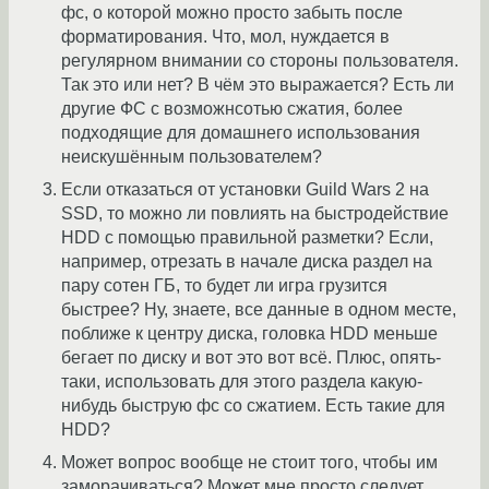
фс, о которой можно просто забыть после
форматирования. Что, мол, нуждается в
регулярном внимании со стороны пользователя.
Так это или нет? В чём это выражается? Есть ли
другие ФС с возможнсотью сжатия, более
подходящие для домашнего использования
неискушённым пользователем?
Если отказаться от установки Guild Wars 2 на
SSD, то можно ли повлиять на быстродействие
HDD с помощью правильной разметки? Если,
например, отрезать в начале диска раздел на
пару сотен ГБ, то будет ли игра грузится
быстрее? Ну, знаете, все данные в одном месте,
поближе к центру диска, головка HDD меньше
бегает по диску и вот это вот всё. Плюс, опять-
таки, использовать для этого раздела какую-
нибудь быструю фс со сжатием. Есть такие для
HDD?
Может вопрос вообще не стоит того, чтобы им
заморачиваться? Может мне просто следует