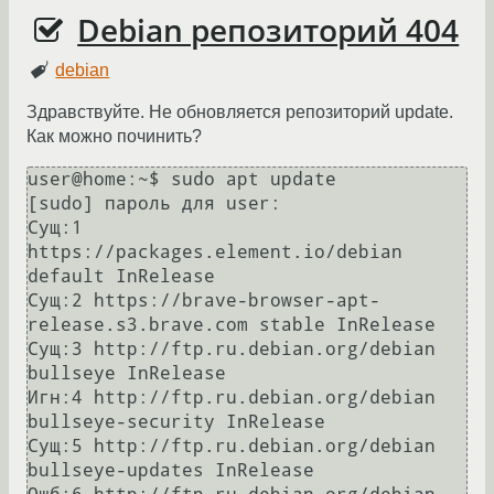
Debian репозиторий 404
debian
Здравствуйте. Не обновляется репозиторий update.
Как можно починить?
user@home:~$ sudo apt update

[sudo] пароль для user: 

Сущ:1 
https://packages.element.io/debian 
default InRelease                     

Сущ:2 https://brave-browser-apt-
release.s3.brave.com stable InRelease          

Сущ:3 http://ftp.ru.debian.org/debian 
bullseye InRelease                       

Игн:4 http://ftp.ru.debian.org/debian 
bullseye-security InRelease

Сущ:5 http://ftp.ru.debian.org/debian 
bullseye-updates InRelease
