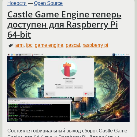
Новости
—
Open Source
Castle Game Engine теперь
доступен для Raspberry Pi
64-bit
arm
,
fpc
,
game engine
,
pascal
,
raspberry pi
Состоялся официальный выход сборок Castle Game