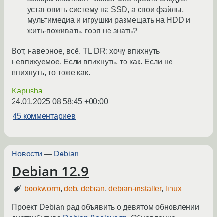
установить систему на SSD, а свои файлы,
мультимедиа и игрушки размещать на HDD и
жить-поживать, горя не знать?
Вот, наверное, всё. TL;DR: хочу впихнуть
невпихуемое. Если впихнуть, то как. Если не
впихнуть, то тоже как.
Kapusha
24.01.2025 08:58:45 +00:00
45 комментариев
Новости
—
Debian
Debian 12.9
bookworm
,
deb
,
debian
,
debian-installer
,
linux
Проект Debian рад объявить о девятом обновлении