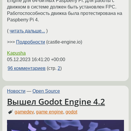
Engine для 64-битных Paspberry Pi. Для работы с
движком в системе должен быть установлен FPC.
Работоспособность движка была протестирована на
Paspberry Pi 4.
(
читать дальше...
)
>>>
Подробности
(castle-engine.io)
Kapusha
05.12.2023 16:41:20 +00:00
96 комментариев
(стр.
2
)
Новости
—
Open Source
Вышел Godot Engine 4.2
gamedev
,
game engine
,
godot