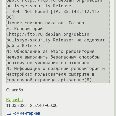
Ошб:6 http://ftp.ru.debian.org/debian 
bullseye-security Release

  404  Not Found [IP: 85.143.112.112 
80]

Чтение списков пакетов… Готово

E: Репозиторий 
«http://ftp.ru.debian.org/debian 
bullseye-security Release» не содержит 
файла Release.

N: Обновление из этого репозитория 
нельзя выполнить безопасным способом, 
поэтому по умолчанию он отключён.

N: Информацию о создании репозитория и 
настройках пользователя смотрите в 
Спасибо
Kapusha
11.03.2023 12:57:40 +00:00
12 комментариев