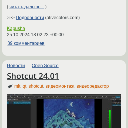
(
читать дальше...
)
>>>
Подробности
(alivecolors.com)
Kapusha
25.10.2024 18:02:23 +00:00
39 комментариев
Новости
—
Open Source
Shotcut 24.01
mlt
,
qt
,
shotcut
,
видеомонтаж
,
видеоредактор