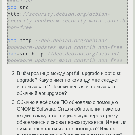
non-free
deb
-src 
http:
//security.debian.org/debian-
security bookworm-security main contrib 
non-free
deb
 http:
//deb.debian.org/debian/ 
bookworm-updates main contrib non-free
deb
-src http:
//deb.debian.org/debian/ 
bookworm-updates main contrib non-free
В чём разница между apt full-upgrade и apt dist-
upgrade? Какую именно команду мне следует
использовать? Почему нельзя использовать
обычный apt upgrade?
Обычно я всё свое ПО обновляю с помощью
GNOME Software. Он для обновления пакетов
уходит в какую-то специальную перезагрузку,
обновляется и снова перезагружается. Имеет ли
смысл обновляться с его помощью? Или не