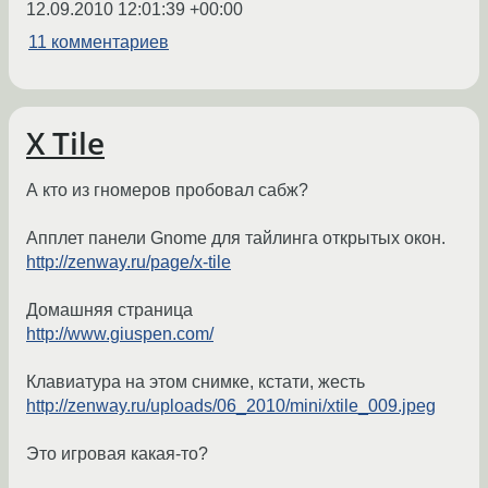
12.09.2010 12:01:39 +00:00
11 комментариев
X Tile
А кто из гномеров пробовал сабж?
Апплет панели Gnome для тайлинга открытых окон.
http://zenway.ru/page/x-tile
Домашняя страница
http://www.giuspen.com/
Клавиатура на этом снимке, кстати, жесть
http://zenway.ru/uploads/06_2010/mini/xtile_009.jpeg
Это игровая какая-то?