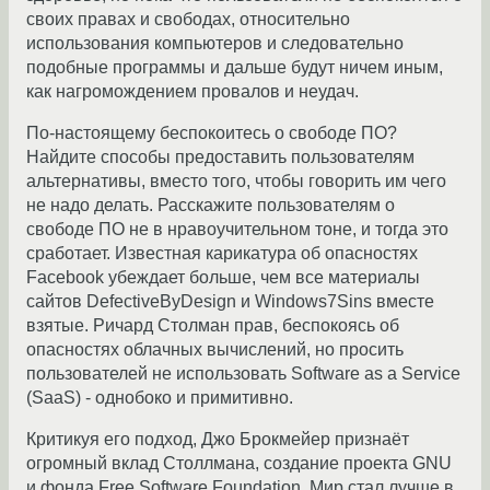
своих правах и свободах, относительно
использования компьютеров и следовательно
подобные программы и дальше будут ничем иным,
как нагромождением провалов и неудач.
По-настоящему беспокоитесь о свободе ПО?
Найдите способы предоставить пользователям
альтернативы, вместо того, чтобы говорить им чего
не надо делать. Расскажите пользователям о
свободе ПО не в нравоучительном тоне, и тогда это
сработает. Известная карикатура об опасностях
Facebook убеждает больше, чем все материалы
сайтов DefectiveByDesign и Windows7Sins вместе
взятые. Ричард Столман прав, беспокоясь об
опасностях облачных вычислений, но просить
пользователей не использовать Software as a Service
(SaaS) - однобоко и примитивно.
Критикуя его подход, Джо Брокмейер признаёт
огромный вклад Столлмана, создание проекта GNU
и фонда Free Software Foundation. Мир стал лучше в