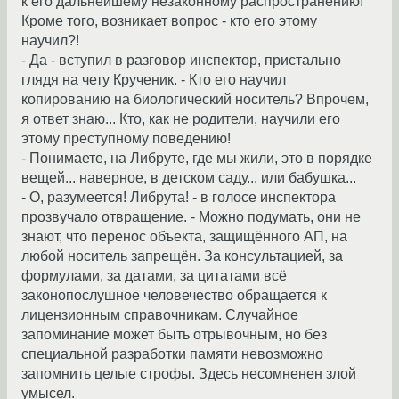
к его дальнейшему незаконному распространению!
Кроме того, возникает вопрос - кто его этому
научил?!
- Да - вступил в разговор инспектор, пристально
глядя на чету Крученик. - Кто его научил
копированию на биологический носитель? Впрочем,
я ответ знаю... Кто, как не родители, научили его
этому преступному поведению!
- Понимаете, на Либруте, где мы жили, это в порядке
вещей... наверное, в детском саду... или бабушка...
- О, разумеется! Либрута! - в голосе инспектора
прозвучало отвращение. - Можно подумать, они не
знают, что перенос объекта, защищённого АП, на
любой носитель запрещён. За консультацией, за
формулами, за датами, за цитатами всё
законопослушное человечество обращается к
лицензионным справочникам. Случайное
запоминание может быть отрывочным, но без
специальной разработки памяти невозможно
запомнить целые строфы. Здесь несомненен злой
умысел.