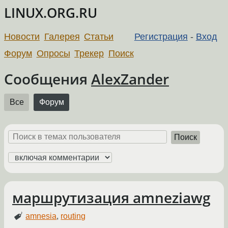
LINUX.ORG.RU
Новости
Галерея
Статьи
Регистрация
-
Вход
Форум
Опросы
Трекер
Поиск
Сообщения
AlexZander
Все
Форум
Поиск
маршрутизация amneziawg
amnesia
,
routing