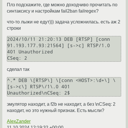
Плз подскажите, где можно доходчиво прочитать по
синтаксису и настройкам fail2ban failregex?
что-то лыжи не едут))) задача усложнилась. есть аж 2
строки
2024/10/11 21:20:13 DEB [RTSP] [conn 
91.193.177.93:21564] [s->c] RTSP/1.0 
401 Unauthorized

сделал так
^.* DEB \[RTSP\] \[conn <HOST>:\d+\] \
[s->c\] RTSP\/1\.0 401 
эмулятор находит, а f2b не находит, а без \nCSeq: 2
находит, но это нужный признак. Есть мысли?
AlexZander
11.10.2024 12:19:32 +00:00