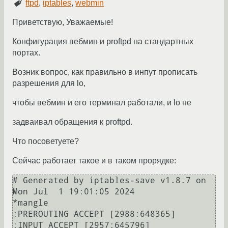
ftpd
,
iptables
,
webmin
Приветствую, Уважаемые!
Конфигурация вебмин и proftpd на стандартных
портах.
Возник вопрос, как правильно в инпут прописать
разрешения для lo,
чтобы вебмин и его терминал работали, и lo не
задваивал обращения к proftpd.
Что посоветуете?
Сейчас работает такое и в таком прорядке:
# Generated by iptables-save v1.8.7 on 
Mon Jul  1 19:01:05 2024

*mangle

:PREROUTING ACCEPT [2988:648365]

:INPUT ACCEPT [2957:645796]
