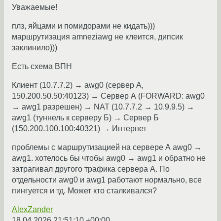
Уважаемые!
плз, яйцами и помидорами не кидать)))
маршрутизация amneziawg не клеится, дипсик
заклинило)))
Есть схема ВПН
Клиент (10.7.7.2) → awg0 (сервер А,
150.200.50.50:40123) → Сервер А (FORWARD: awg0
→ awg1 разрешен) → NAT (10.7.7.2 → 10.9.9.5) →
awg1 (туннель к серверу Б) → Сервер Б
(150.200.100.100:40321) → Интернет
проблемы с маршрутизацией на сервере А awg0 →
awg1. хотелось бы чтобы awg0 → awg1 и обратно не
затрагивал другого трафика сервера А. По
отдельности awg0 и awg1 работают нормально, все
пингуется и тд. Может кто сталкивался?
AlexZander
18.04.2026 21:51:10 +00:00