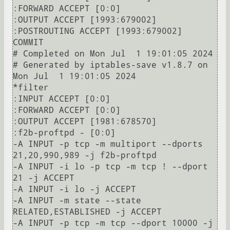
:FORWARD ACCEPT [0:0]

:OUTPUT ACCEPT [1993:679002]

:POSTROUTING ACCEPT [1993:679002]

COMMIT

# Completed on Mon Jul  1 19:01:05 2024

# Generated by iptables-save v1.8.7 on 
Mon Jul  1 19:01:05 2024

*filter

:INPUT ACCEPT [0:0]

:FORWARD ACCEPT [0:0]

:OUTPUT ACCEPT [1981:678570]

:f2b-proftpd - [0:0]

-A INPUT -p tcp -m multiport --dports 
21,20,990,989 -j f2b-proftpd

-A INPUT -i lo -p tcp -m tcp ! --dport 
21 -j ACCEPT

-A INPUT -i lo -j ACCEPT

-A INPUT -m state --state 
RELATED,ESTABLISHED -j ACCEPT

-A INPUT -p tcp -m tcp --dport 10000 -j 