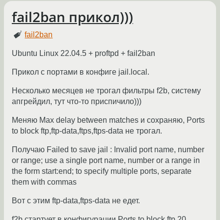
fail2ban прикол)))
fail2ban
Ubuntu Linux 22.04.5 + proftpd + fail2ban
Прикол с портами в конфиге jail.local.
Несколько месяцев не трогал фильтры f2b, систему
апгрейдил, тут что-то приспичило)))
Меняю Max delay between matches и сохраняю, Ports
to block ftp,ftp-data,ftps,ftps-data не трогал.
Получаю Failed to save jail : Invalid port name, number
or range; use a single port name, number or a range in
the form start:end; to specify multiple ports, separate
them with commas
Вот с этим ftp-data,ftps-data не едет.
f2b стартует в конфигурации Ports to block ftp,20