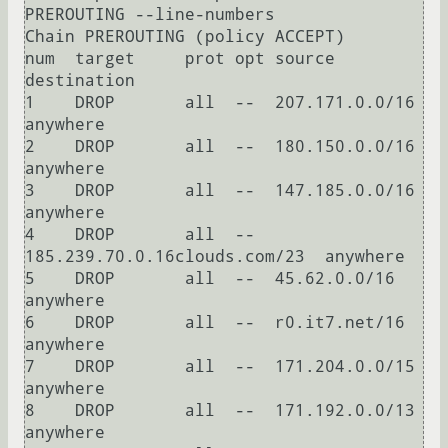
PREROUTING --line-numbers

Chain PREROUTING (policy ACCEPT)

num  target     prot opt source               
destination         

1    DROP       all  --  207.171.0.0/16       
anywhere            

2    DROP       all  --  180.150.0.0/16       
anywhere            

3    DROP       all  --  147.185.0.0/16       
anywhere            

4    DROP       all  --  
185.239.70.0.16clouds.com/23  anywhere            

5    DROP       all  --  45.62.0.0/16         
anywhere            

6    DROP       all  --  r0.it7.net/16        
anywhere            

7    DROP       all  --  171.204.0.0/15       
anywhere            

8    DROP       all  --  171.192.0.0/13       
anywhere            
