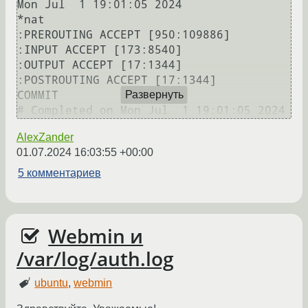
Mon Jul  1 19:01:05 2024

*nat

:PREROUTING ACCEPT [950:109886]

:INPUT ACCEPT [173:8540]

:OUTPUT ACCEPT [17:1344]

:POSTROUTING ACCEPT [17:1344]

COMMIT

Развернуть
AlexZander
01.07.2024 16:03:55 +00:00
5 комментариев
Webmin и
/var/log/auth.log
ubuntu
,
webmin