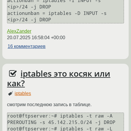
actionban = iptables -I INPUT -s 
<ip>/24 -j DROP

actionunban = iptables -D INPUT -s 
AlexZander
20.07.2025 16:58:04 +00:00
16 комментариев
iptables это косяк или
как?
iptables
смотрим последнюю запись в таблице.
root@ftpserver:~# iptables -t raw -A 
PREROUTING -s 45.142.215.0/24 -j DROP

root@ftpserver:~# iptables -t raw -L 