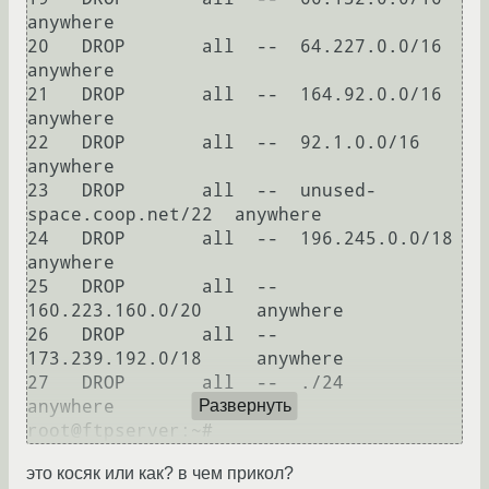
anywhere            

20   DROP       all  --  64.227.0.0/16        
anywhere            

21   DROP       all  --  164.92.0.0/16        
anywhere            

22   DROP       all  --  92.1.0.0/16          
anywhere            

23   DROP       all  --  unused-
space.coop.net/22  anywhere            

24   DROP       all  --  196.245.0.0/18       
anywhere            

25   DROP       all  --  
160.223.160.0/20     anywhere            

26   DROP       all  --  
173.239.192.0/18     anywhere            

27   DROP       all  --  ./24                 
anywhere            

Развернуть
это косяк или как? в чем прикол?