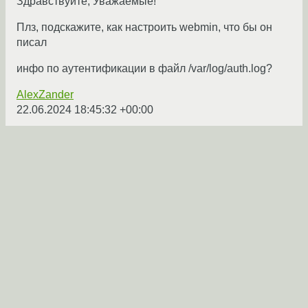
Здравствуйте, Уважаемые!
Плз, подскажите, как настроить webmin, что бы он
писал
инфо по аутентификации в файл /var/log/auth.log?
AlexZander
22.06.2024 18:45:32 +00:00
14 комментариев
nat-rtsp-dkms
настройки?
rtsp
Уважаемые!

Нужна помощь, для убунты есть такая 