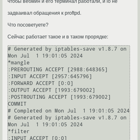
чтобы вебмин и его терминал работали, и lo не
задваивал обращения к proftpd.
Что посоветуете?
Сейчас работает такое и в таком прорядке:
# Generated by iptables-save v1.8.7 on 
Mon Jul  1 19:01:05 2024

*mangle

:PREROUTING ACCEPT [2988:648365]

:INPUT ACCEPT [2957:645796]

:FORWARD ACCEPT [0:0]

:OUTPUT ACCEPT [1993:679002]

:POSTROUTING ACCEPT [1993:679002]

COMMIT

# Completed on Mon Jul  1 19:01:05 2024

# Generated by iptables-save v1.8.7 on 
Mon Jul  1 19:01:05 2024

*filter

:INPUT ACCEPT [0:0]
