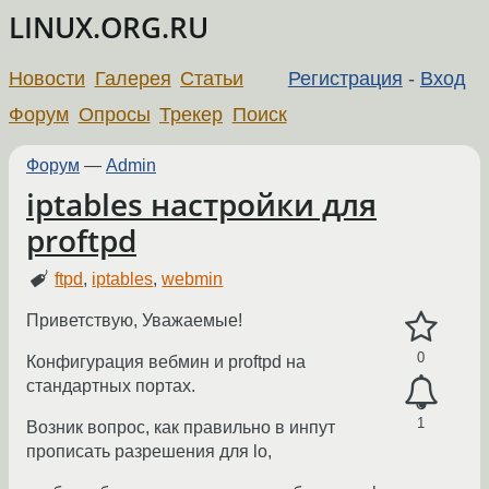
LINUX.ORG.RU
Новости
Галерея
Статьи
Регистрация
-
Вход
Форум
Опросы
Трекер
Поиск
Форум
—
Admin
iptables настройки для
proftpd
ftpd
,
iptables
,
webmin
Приветствую, Уважаемые!
0
Конфигурация вебмин и proftpd на
стандартных портах.
1
Возник вопрос, как правильно в инпут
прописать разрешения для lo,