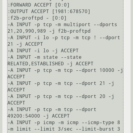
:FORWARD ACCEPT [0:0]

:OUTPUT ACCEPT [1981:678570]

:f2b-proftpd - [0:0]

-A INPUT -p tcp -m multiport --dports 
21,20,990,989 -j f2b-proftpd

-A INPUT -i lo -p tcp -m tcp ! --dport 
21 -j ACCEPT

-A INPUT -i lo -j ACCEPT

-A INPUT -m state --state 
RELATED,ESTABLISHED -j ACCEPT

-A INPUT -p tcp -m tcp --dport 10000 -j 
ACCEPT

-A INPUT -p tcp -m tcp --dport 21 -j 
ACCEPT

-A INPUT -p tcp -m tcp --dport 20 -j 
ACCEPT

-A INPUT -p tcp -m tcp --dport 
49200:54000 -j ACCEPT

-A INPUT -p icmp -m icmp --icmp-type 8 
-m limit --limit 3/sec --limit-burst 3 