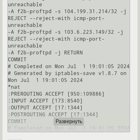
unreachable

-A f2b-proftpd -s 104.199.31.214/32 -j 
REJECT --reject-with icmp-port-
unreachable

-A f2b-proftpd -s 103.6.223.149/32 -j 
REJECT --reject-with icmp-port-
unreachable

-A f2b-proftpd -j RETURN

COMMIT

# Completed on Mon Jul  1 19:01:05 2024

# Generated by iptables-save v1.8.7 on 
Mon Jul  1 19:01:05 2024

*nat

:PREROUTING ACCEPT [950:109886]

:INPUT ACCEPT [173:8540]

:OUTPUT ACCEPT [17:1344]

:POSTROUTING ACCEPT [17:1344]

COMMIT

Развернуть