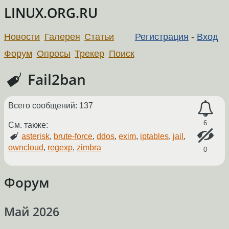
LINUX.ORG.RU
Новости
Галерея
Статьи
Регистрация
-
Вход
Форум
Опросы
Трекер
Поиск
Fail2ban
Всего сообщений: 137
6
См. также:
asterisk
,
brute-force
,
ddos
,
exim
,
iptables
,
jail
,
owncloud
,
regexp
,
zimbra
0
Форум
Май 2026