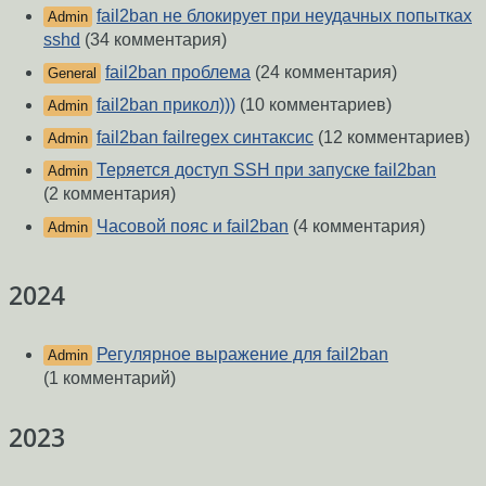
fail2ban не блокирует при неудачных попытках
Admin
sshd
(34 комментария)
fail2ban проблема
(24 комментария)
General
fail2ban прикол)))
(10 комментариев)
Admin
fail2ban failregex синтаксис
(12 комментариев)
Admin
Теряется доступ SSH при запуске fail2ban
Admin
(2 комментария)
Часовой пояс и fail2ban
(4 комментария)
Admin
2024
Регулярное выражение для fail2ban
Admin
(1 комментарий)
2023