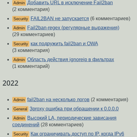
Добавить URL в исключение Fail2ban
Admin
(2 комментария)
FAIL2BAN не запускается
(6 комментариев)
Security
Fail2ban-regex (регулярные выражения)
Admin
(29 комментариев)
как подружить fail2ban и OWA
Security
(3 комментария)
Область действия ignoreip в фильтрах
Admin
(1 комментарий)
2022
fail2ban на несколько логов
(2 комментария)
Admin
3proxy ошибка при обращении к 0.0.0.0
General
Высокий LA, периодические зависания
Admin
соединений
(28 комментариев)
Как ограничивать доступ по IP, когда IPv6
Security