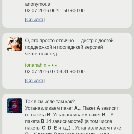
anonymous
02.07.2016 06:51:50 +00:00
Ссылка
О, это просто отлично — дистр с долгой
поддержкой и последнкей версией
четвёртых кед.
ionanahin
★★★
02.07.2016 07:09:31 +00:00
Ссылка
Так в смысле там как?
Устанавливаем пакет
A
... Пакет
A
зависит
от пакета
B
. Устанавливаем пакет
B
... У
пакета
B
14 зависимостей (в том числе
пакеты
C
,
D
,
E
и т.д.)... Устанавливаем пакет