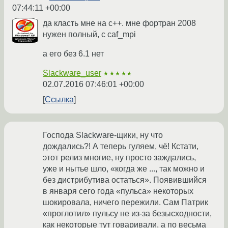
07:44:11 +00:00
да класть мне на с++. мне фортран 2008
нужен полный, с caf_mpi
а его без 6.1 нет
Slackware_user
★★★★★
02.07.2016 07:46:01 +00:00
Ссылка
Господа Slackware-щики, ну что
дождались?! А теперь гуляем, чё! Кстати,
этот релиз многие, ну просто заждались,
уже и нытье шло, «когда же ..., так можно и
без дистрибутива остаться». Появившийся
в января сего года «пульса» некоторых
шокировала, ничего пережили. Сам Патрик
«проглотил» пульсу не из-за безысходности,
как некоторые тут говаривали, а по весьма