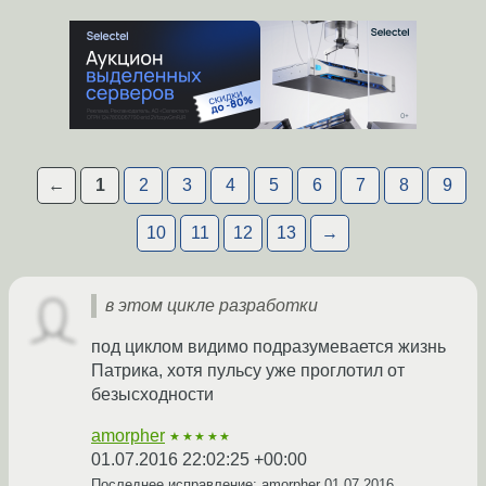
←
1
2
3
4
5
6
7
8
9
10
11
12
13
→
в этом цикле разработки
под циклом видимо подразумевается жизнь
Патрика, хотя пульсу уже проглотил от
безысходности
amorpher
★★★★★
01.07.2016 22:02:25 +00:00
Последнее исправление: amorpher
01.07.2016