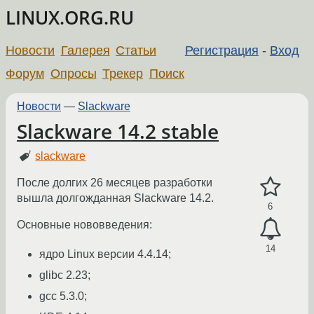
LINUX.ORG.RU
Новости
Галерея
Статьи
Регистрация
-
Вход
Форум
Опросы
Трекер
Поиск
Новости
—
Slackware
Slackware 14.2 stable
slackware
После долгих 26 месяцев разработки
вышла долгожданная Slackware 14.2.
6
Основные нововведения:
14
ядро Linux версии 4.4.14;
glibc 2.23;
gcc 5.3.0;