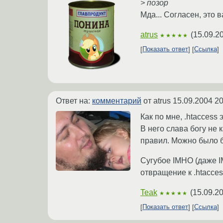
> позор
Мда... Согласен, это 
atrus
(
15.09.2
★★★★★
Показать ответ
Ссылка
Ответ на:
комментарий
от atrus
15.09.2004 20
Как по мне, .htaccess э
В него слава богу не 
правил. Можно было б
Сугубое IMHO (даже I
отвращение к .htaccess
Teak
(
15.09.2
★★★★★
Показать ответ
Ссылка