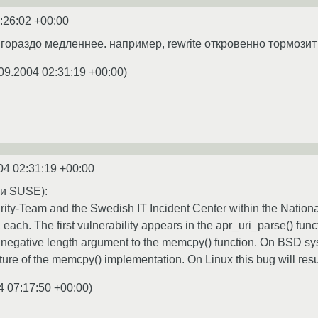
:26:02 +00:00
 гораздо медленнее. например, rewrite откровенно тормозит
09.2004 02:31:19 +00:00
)
04 02:31:19 +00:00
ки SUSE):
ty-Team and the Swedish IT Incident Center within the Nation
each. The first vulnerability appears in the apr_uri_parse() fu
 negative length argument to the memcpy() function. On BSD s
ture of the memcpy() implementation. On Linux this bug will resul
4 07:17:50 +00:00
)