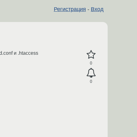
Регистрация
-
Вход
conf и .htaccess
0
0