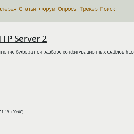
алерея
Статьи
Форум
Опросы
Трекер
Поиск
TP Server 2
лнение буфера при разборе конфигурационных файлов httpd.
51:18 +00:00
)