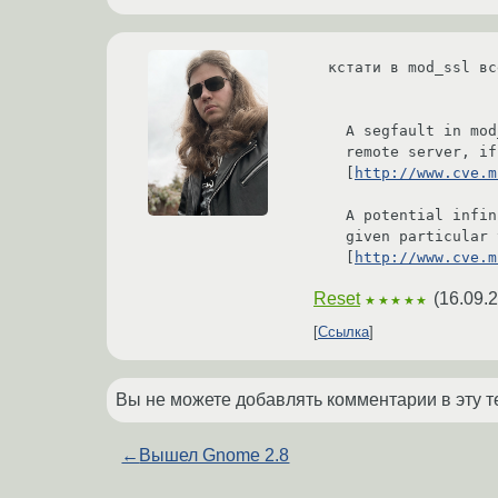
кстати в mod_ssl вс
  A segfault in mod_ssl which can be triggered by a malicious

  remote server, if proxying to SSL servers has been configured.

  [
http://www.cve.m
  A potential infinite loop in mod_ssl which could be triggered

  given particular timing of a connection abort.

  [
http://www.cve.m
Reset
(
16.09.
★★★★★
Ссылка
Вы не можете добавлять комментарии в эту т
←
Вышел Gnome 2.8