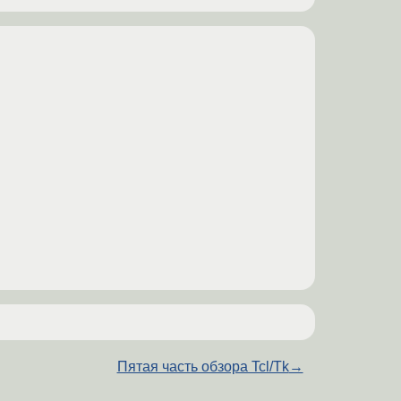
Пятая часть обзора Tcl/Tk
→