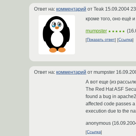
Ответ на:
комментарий
от Teak
15.09.2004 23
кроме того, оно ещё и
mumpster
(
16.
★★★★★
Показать ответ
Ссылка
Ответ на:
комментарий
от mumpster
16.09.20
А вот еще (из рассыл
The Red Hat ASF Securi
found a bug in apache2 
affected code passes a
execution due to the na
anonymous
(
16.09.200
Ссылка