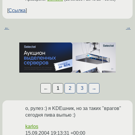
Ссылка
←
→
←
1
2
3
→
о, рулез :) я KDEшник, но за таких "врагов"
сегодня пива выпью :)
karlos
15.09.2004 19:13:31 +00:00