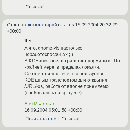
Ссылка
Ответ на:
комментарий
от atrus
15.09.2004 20:32:29
+00:00
Re:
А что, gnome-vfs настолько
неработоспособна? ;-)
В KDE-шке kio-smb работает нормально. По
крайней мере, в пределах локалки.
Соответственно, все, кто пользуется
KDE'шным транспортом для открытия
/URL/-ов, работают вполне приемлемо
(пробовалось на kplayer'е).
AlexM
★★★★★
16.09.2004 05:01:58 +00:00
Показать ответ
Ссылка