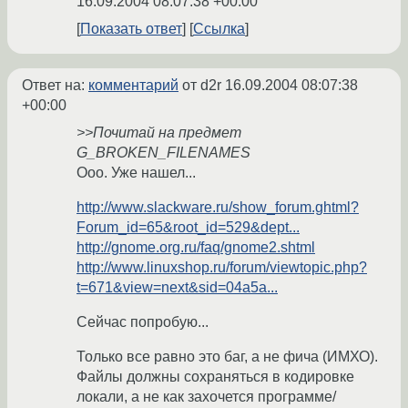
16.09.2004 08:07:38 +00:00
Показать ответ
Ссылка
Ответ на:
комментарий
от d2r
16.09.2004 08:07:38
+00:00
>>Почитай на предмет
G_BROKEN_FILENAMES
Ооо. Уже нашел...
http://www.slackware.ru/show_forum.ghtml?
Forum_id=65&root_id=529&dept...
http://gnome.org.ru/faq/gnome2.shtml
http://www.linuxshop.ru/forum/viewtopic.php?
t=671&view=next&sid=04a5a...
Сейчас попробую...
Только все равно это баг, а не фича (ИМХО).
Файлы должны сохраняться в кодировке
локали, а не как захочется программе/