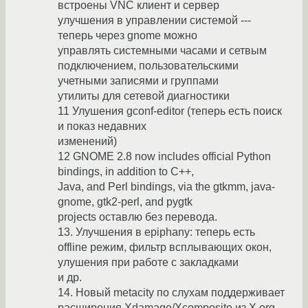
встроены VNC клиент и сервер
улучшения в управлении системой ---
теперь через gnome можно
управлять системными часами и сетвым
подключением, пользовательскими
учетными записями и группами
утилиты для сетевой диагностики
11 Улушения gconf-editor (теперь есть поиск
и показ недавних
изменений)
12 GNOME 2.8 now includes official Python
bindings, in addition to C++,
Java, and Perl bindings, via the gtkmm, java-
gnome, gtk2-perl, and pygtk
projects оставлю без перевода.
13. Улучшения в epiphany: теперь есть
offline режим, фильтр всплывающих окон,
улушения при работе с закладками
и др.
14. Новый metacity по слухам поддерживает
расширения Xdamage/Xcomposite из X.org