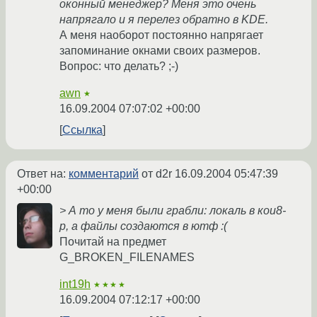
оконный менеджер? Меня это очень
напрягало и я перелез обратно в KDE.
А меня наоборот постоянно напрягает
запоминание окнами своих размеров.
Вопрос: что делать? ;-)
awn
★
16.09.2004 07:07:02 +00:00
Ссылка
Ответ на:
комментарий
от d2r
16.09.2004 05:47:39
+00:00
> А то у меня были грабли: локаль в кои8-
р, а файлы создаются в ютф :(
Почитай на предмет
G_BROKEN_FILENAMES
int19h
★★★★
16.09.2004 07:12:17 +00:00