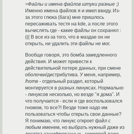
>Файлы и имена файлов штуки разные :)
Именно имена файлов я и имел ввиду. Из-
за этого глюка (бага) мне пришлось
пересаживать тестя на kde, а после этого
вычислять где - какие файлы он сохранял :
((( В все из-за того, что в маздае он ни
открыть, ни удалить эти файлы не мог.
Вообще говоря, это бомба замедленного
действия. И может привести к
действительной потере данных, при смене
оболочки/дистрибутива. У меня, например,
/home - отдельный раздел, который
монтируется в разных линуксах. Нормально
- линуксов несколько, но везде "я дома". И
что получается - если я где воспользовался
гномом, то все?! Везде тоже надо им
пользоваться чтобы открыть свои данные?
Я понимаю, что линукс откроет файл с
любым именем, но выбрать нужный даже из
десятка зашифрованных - геморрой даже