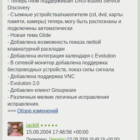
- Теперь гном поддерживает DNS-Based Service
Discovery
- Съемные устройства/накопители (cd, dvd, карты
памяти, камеры) теперь могу быть распознаны и
подключены автоматически
- Новая тема Glide
- Добавлена возможность показа любой
клавиатурной раскладки
- Добавлена интеграция календаря с Evolution
- В сетевой монитор добавлена поддержка
беспроводных устройств, показ силы сигнала
- Добавлена поддержка VNC
- Evolution 2.0
- Добавлен клиент Groupware
- Различные мелкие логичные исправления
исправления.
>>>
Обзор изменений
jackill
★★★★★
15.09.2004 17:46:56 +00:00
Проверено:
Demetrio
(
15.09.2004 18:49:19 +00:00
)