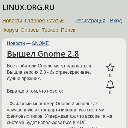
LINUX.ORG.RU
Новости
Галерея
Статьи
Регистрация
-
Вход
Форум
Опросы
Трекер
Поиск
Новости
—
GNOME
Вышел Gnome 2.8
Все любители Gnome могут радоваться.
Вышла версия 2.8 - быстрее, красивее,
0
лучше прежних.
Вкратце о том, что нового:
0
- Файловый менеджер Gnome 2 использует
улучшенную и стандартизированную систему
файловых типов. Утверждается, что вскоре та же
система будет использоваться в KDE