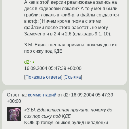
А как в этой версии реализована запись на
диск в кодировки локали? А то у меня были
грабли: локаль в кои8-р, а файлы создаются
в ютф :( Ничем кроме гнома с этими
файлами после этого работать не могу.
Замечено и в 2.4 и 2.6 (слакварь 9.1, 10).
З.Ы. Единственная причина, почему до сих
пор сижу под КДЕ.
d2r
★
16.09.2004 05:47:39 +00:00
Показать ответы
Ссылка
Ответ на:
комментарий
от d2r
16.09.2004 05:47:39
+00:00
>З.Ы. Единственная причина, почему до
сих пор сижу под КДЕ
KOI8 ф топку! юникод рулид нипадецки