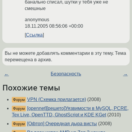
банально списал, шутки у тебя уже не
смешные
anonymous
18.11.2005 08:56:06 +00:00
Ссылка
Вы не можете добавлять комментарии в эту тему. Тема
перемещена в архив.
←
Безопасность
→
Похожие темы
VPN (Схемка прилагается)
(2008)
Форум
[opennet][решето]Уязвимости в MySQL, PCRE,
Форум
Tex Live, OpenTTD, GhostScript и KDE KGet
(2010)
[Офтоп] Очередная дыра висты
(2008)
Форум