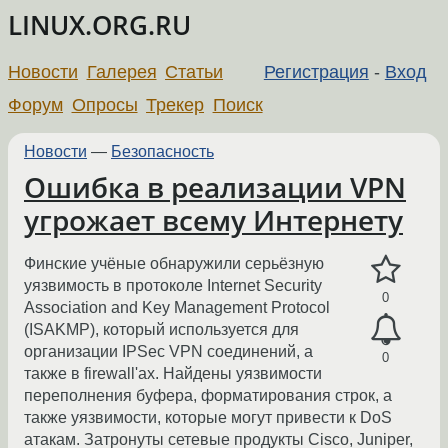
LINUX.ORG.RU
Новости
Галерея
Статьи
Регистрация
-
Вход
Форум
Опросы
Трекер
Поиск
Новости
—
Безопасность
Ошибка в реализации VPN
угрожает всему Интернету
Финские учёные обнаружили серьёзную
уязвимость в протоколе Internet Security
0
Association and Key Management Protocol
(ISAKMP), который используется для
организации IPSec VPN соединений, а
0
также в firewall'ах. Найдены уязвимости
переполнения буфера, форматирования строк, а
также уязвимости, которые могут привести к DoS
атакам. Затронуты сетевые продукты Cisco, Juniper,