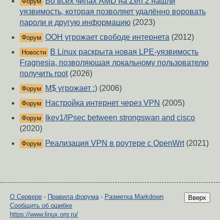
Во всех чипах AMD на Zen 2 нашли
Форум
уязвимость, которая позволяет удалённо воровать
пароли и другую информацию
(2023)
ООН угрожает свободе интернета
(2012)
Форум
В Linux раскрыта новая LPE-уязвимость
Новости
Fragnesia, позволяющая локальному пользователю
получить root
(2026)
M$ угрожает :)
(2006)
Форум
Настройка интернет через VPN
(2005)
Форум
Ikev1/IPsec between strongswan and cisco
Форум
(2020)
Реализация VPN в роутере с OpenWrt
(2021)
Форум
О Сервере
-
Правила форума
-
Разметка Markdown
Вверх
Сообщить об ошибке
https://www.linux.org.ru/