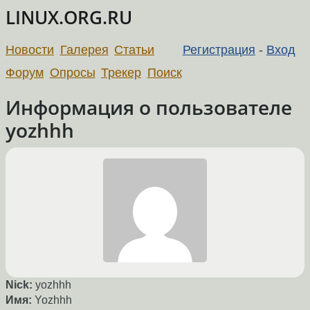
LINUX.ORG.RU
Новости
Галерея
Статьи
Регистрация
-
Вход
Форум
Опросы
Трекер
Поиск
Информация о пользователе
yozhhh
Nick:
yozhhh
Имя:
Yozhhh