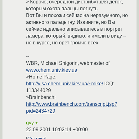
> Короче, очередной дистрибут для деток,
которым охота пальцы погнуть.
Вот Вы и похожи сейчас на неразумного, но
активного пальцыгну. Извините, но Вы
сейчас идеально вписываетесь в портрет
ламера, который, видимо, и имели в виду --
не в курсе, но орет громче всех.
--
WBR, Michael Shigorin, webmaster of
www.chem.univ.kiev.ua
>Home Page:
http://visa.chem.univ.kiev.ua/~mike/
ICQ:
113344029
>Brainbench:
http://www.brainbench.com/transcript.jsp?
pid=2434729
gvy
★
23.09.2001 10:02:14 +00:00
Ссылка