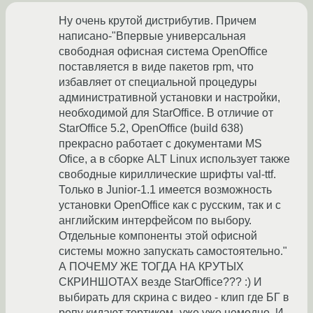
Ну очень крутой дистрибутив. Причем
написано-"Впервые универсальная
свободная офисная система OpenOffice
поставляется в виде пакетов rpm, что
избавляет от специальной процедуры
административной установки и настройки,
необходимой для StarOffice. В отличие от
StarOffice 5.2, OpenOffice (build 638)
прекрасно работает с документами MS
Ofice, а в сборке ALT Linux использует также
свободные кириллические шрифты val-ttf.
Только в Junior-1.1 имеется возможность
установки OpenOffice как с русским, так и с
английским интерфейсом по выбору.
Отдельные компоненты этой офисной
системы можно запускать самостоятельно."
А ПОЧЕМУ ЖЕ ТОГДА НА КРУТЫХ
СКРИНШОТАХ везде StarOffice??? :) И
выбирать для скрина с видео - клип где БГ в
репу кидают тортиком- уже уже немодно. И