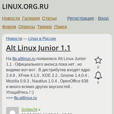
LINUX.ORG.RU
Новости
Галерея
Статьи
Регистрация
-
Вход
Форум
Опросы
Трекер
Поиск
Новости
—
Linux в России
Alt Linux Junior 1.1
На
ftp.altlinux.ru
появилися Alt Linux Junior
1.1 . Официального анонса пока нет , но
0
видимо вот-вот . В дистрибутив входят ядро
2.4.9 , XFree 4.1.0 , KDE 2.2 , Gnome 1.4.0.4 ,
Mozilla 0.9.3 , Nautilus 1.0.4 , OpenOffice 638
0
и много всяких других вкусностей .
Угощайтесь ! :)
>>>
ftp.altlinux.ru
Schlecht
★