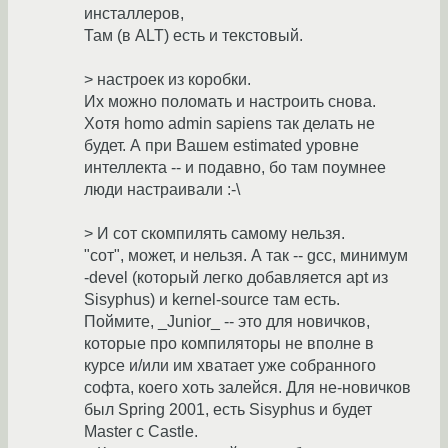
инсталлеров,
Там (в ALT) есть и текстовый.
> настроек из коробки.
Их можно поломать и настроить снова.
Хотя homo admin sapiens так делать не
будет. А при Вашем estimated уровне
интеллекта -- и подавно, бо там поумнее
люди настраивали :-\
> И сот скомпилять самому нельзя.
"сот", может, и нельзя. А так -- gcc, минимум
-devel (который легко добавляется apt из
Sisyphus) и kernel-source там есть.
Поймите, _Junior_ -- это для новичков,
которые про компиляторы не вполне в
курсе и/или им хватает уже собранного
софта, коего хоть залейся. Для не-новичков
был Spring 2001, есть Sisyphus и будет
Master с Castle.