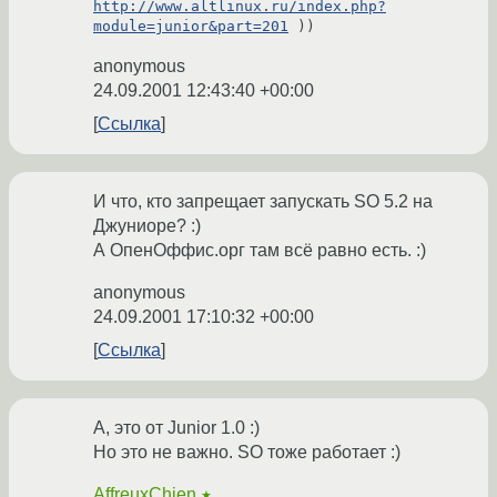
http://www.altlinux.ru/index.php?
module=junior&part=201
 ))
anonymous
24.09.2001 12:43:40 +00:00
Ссылка
И что, кто запрещает запускать SO 5.2 на
Джуниоре? :)
А ОпенОффис.орг там всё равно есть. :)
anonymous
24.09.2001 17:10:32 +00:00
Ссылка
А, это от Junior 1.0 :)
Но это не важно. SO тоже работает :)
AffreuxChien
★