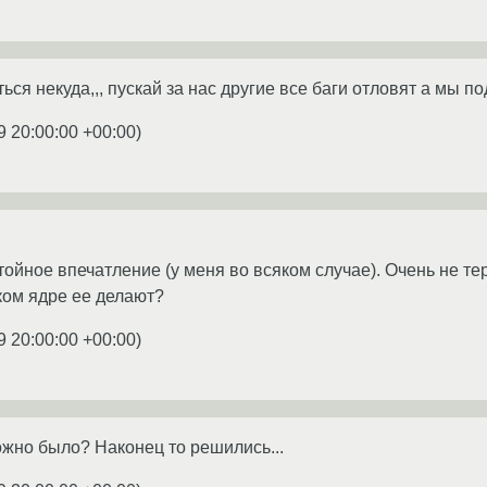
ься некуда,,, пускай за нас другие все баги отловят а мы п
9 20:00:00 +00:00
)
стойное впечатление (у меня во всяком случае). Очень не 
аком ядре ее делают?
9 20:00:00 +00:00
)
ожно было? Наконец то решились...