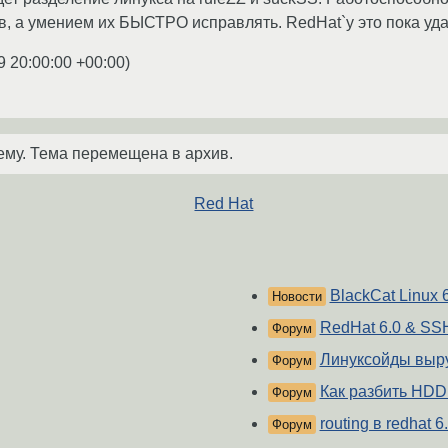
в, а умением их БЫСТРО исправлять. RedHat`у это пока уд
9 20:00:00 +00:00
)
ему. Тема перемещена в архив.
Red Hat
BlackCat Linux 
Новости
RedHat 6.0 & SS
Форум
Линуксойды выру
Форум
Как разбить HDD
Форум
routing в redhat 6
Форум