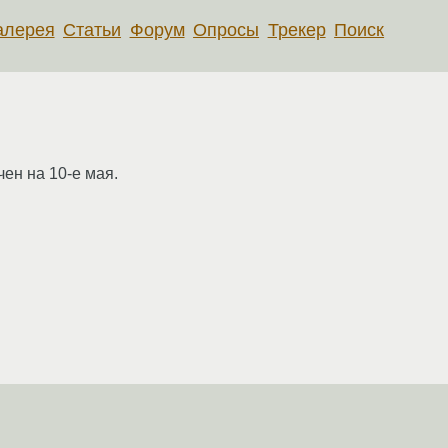
алерея
Статьи
Форум
Опросы
Трекер
Поиск
чен на 10-е мая.