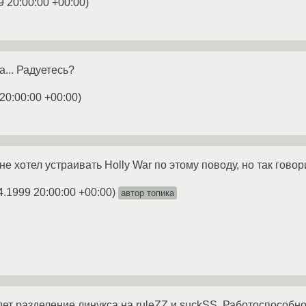
9 20:00:00 +00:00
)
... Радуетесь?
20:00:00 +00:00
)
 не хотел устраивать Holly War по этому поводу, но так говор
4.1999 20:00:00 +00:00
)
автор топика
идет разделение линукса на ruleZZ и suckSS. Работоспособ