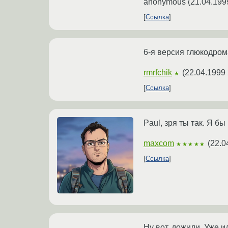
anonymous
(
21.04.199
Ссылка
6-я версия глюкодрома
rmrfchik
(
22.04.1999 
★
Ссылка
Paul, зря ты так. Я бы
maxcom
(
22.0
★★★★★
Ссылка
Ну вот, дожили. Уже 