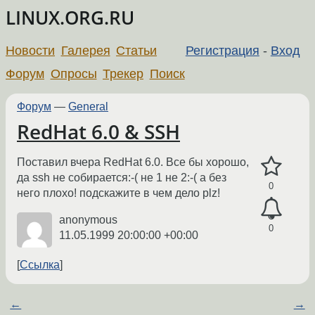
LINUX.ORG.RU
Новости
Галерея
Статьи
Регистрация
-
Вход
Форум
Опросы
Трекер
Поиск
Форум
—
General
RedHat 6.0 & SSH
Поставил вчера RedHat 6.0. Все бы хорошо,
да ssh не собирается:-( не 1 не 2:-( а без
0
него плохо! подскажите в чем дело plz!
anonymous
0
11.05.1999 20:00:00 +00:00
Ссылка
←
→