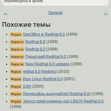
перемещена в архив.
←
General
→
Похожие темы
StarOffice & RedHat 6.0
(1999)
Форум
RedHat 6.0
(1999)
Новости
RedHat 6.0
(1999)
Новости
Пиратский RedHat 6.0
(1999)
Новости
New RedHat 6.0 updates
(1999)
Новости
redhat 6.0 (hedwig)
(2010)
Форум
Ищу Linux RedHat 6.0
(2001)
Форум
SSH
(2005)
Форум
Линуксойды выручайте!( RedHat 6.0)
(1999)
Форум
Запуск pppd-сервера под LINUX RedHat 6.0
Форум
(1999)