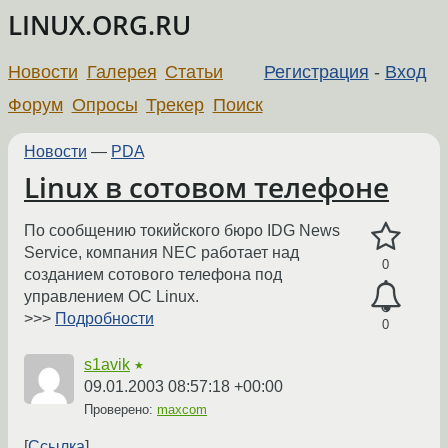
LINUX.ORG.RU
Новости
Галерея
Статьи
Регистрация
-
Вход
Форум
Опросы
Трекер
Поиск
Новости
—
PDA
Linux в сотовом телефоне
По сообщению токийского бюро IDG News
Service, компания NEC работает над
0
созданием сотового телефона под
управлением ОС Linux.
>>>
Подробности
0
s1avik
★
09.01.2003 08:57:18 +00:00
Проверено:
maxcom
Ссылка