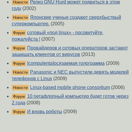
Релиз GNU Hurd может появиться в этом
Новости
году
(2002)
Японские ученые создают сверхбыстрый
Новости
суперкомпьютер.
(2005)
сотовый «под linux» - посоветуйте,
Форум
пожалуйста !
(2007)
Провайдеров и сотовых операторов заставят
Форум
защищать клиентов от вирусов
(2013)
[compulenta]осязаемая голограмма
(2009)
Форум
Panasonic и NEC выпустили девять моделей
Новости
телефонов с Linux
(2009)
Linux-based mobile phone consortium
(2006)
Новости
10 петафлопный компьютер будет готов через
Форум
2 года
(2008)
И вновь роботы
(2009)
Форум