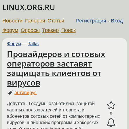
LINUX.ORG.RU
Новости
Галерея
Статьи
Регистрация
-
Вход
Форум
Опросы
Трекер
Поиск
Форум
—
Talks
Провайдеров и сотовых
операторов заставят
защищать клиентов от
вирусов
антивирус
Депутаты Госдумы озаботились защитой
частных пользователей интернета и
0
абонентов сотовых сетей от компьютерных
вирусов, шпионских программ и хакерских
атак. Комитет по информационной