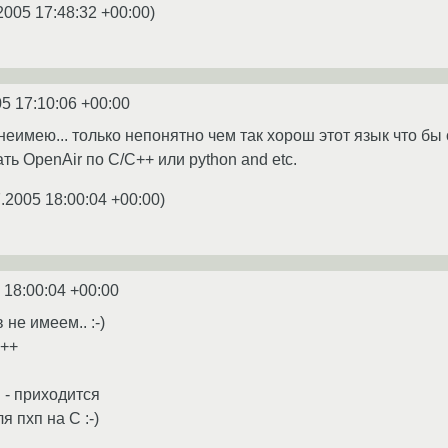
2005 17:48:32 +00:00
)
5 17:10:06 +00:00
неимею... только непонятно чем так хорош этот язык что б
ь OpenAir по C/C++ или python and etc.
.2005 18:00:04 +00:00
)
 18:00:04 +00:00
не имеем.. :-)
С++
 - приходится
я пхп на С :-)