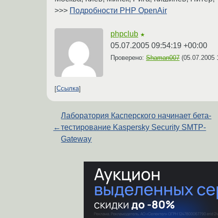
>>>
Подробности PHP OpenAir
phpclub
★
05.07.2005 09:54:19 +00:00
Проверено:
Shaman007
(
05.07.2005 
Ссылка
Лаборатория Касперского начинает бета-
←
тестирование Kaspersky Security SMTP-
Gateway