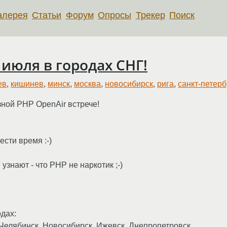
алерея
Статьи
Форум
Опросы
Трекер
Поиск
 июля в городах СНГ!
ев
,
кишинев
,
минск
,
москва
,
новосибирск
,
рига
,
санкт-петерб
ной PHP OpenAir встрече!
сти время :-)
 узнают - что PHP не наркотик ;-)
одах:
 Челябинск, Новосибирск, Ижевск, Днепропетровск