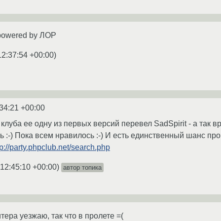
powered by ЛОР
12:37:54 +00:00
)
34:21 +00:00
клуба ее одну из первых версий перевел SadSpirit - а так вр
ь :-) Пока всем нравилось :-) И есть единственный шанс пр
tp://party.phpclub.net/search.php
12:45:10 +00:00
)
автор топика
итера уезжаю, так что в пролете =(