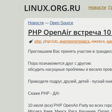
LINUX.ORG.RU
Новости
Г
Новости
—
Open Source
PHP OpenAir встреча 10
php
,
phpclub
,
днепропетровск
,
ижевск
,
ки
Приглашаем Вас принять участие в грандиоз
Пора познакомится друг с другом:
обсудить насущные проблемы и весело прове
Приводите подруг, друзей, детей - пускай они
Скажи PHP - ДА!
10 июля (вск) PHP OpenAir Party во всех гор
Москва, Киев, Минск, Рига, Кишинев, Питер,