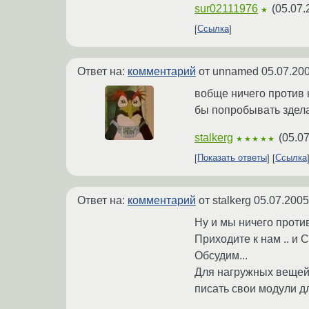
sur02111976
(
05.07.
★
Ссылка
Ответ на:
комментарий
от unnamed
05.07.200
вобще ничего против 
бы попробывать зделат
stalkerg
(
05.07
★★★★★
Показать ответы
Ссылка
Ответ на:
комментарий
от stalkerg
05.07.2005
Ну и мы ничего против 
Приходите к нам .. и 
Обсудим...
Для нагружных вещей
писать свои модули дл