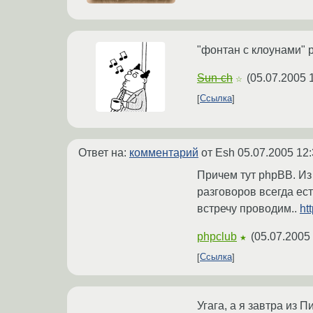
"фонтан с клоунами" 
Sun-ch
(
05.07.2005 
☆
Ссылка
Ответ на:
комментарий
от Esh
05.07.2005 12:
Причем тут phpBB. Из 
разговоров всегда ест
встречу проводим..
ht
phpclub
(
05.07.2005 
★
Ссылка
Угага, а я завтра из П