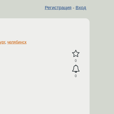
Регистрация
-
Вход
ург
,
челябинск
0
0