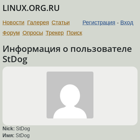
LINUX.ORG.RU
Новости
Галерея
Статьи
Регистрация
-
Вход
Форум
Опросы
Трекер
Поиск
Информация о пользователе
StDog
Nick:
StDog
Имя:
StDog