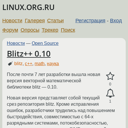
LINUX.ORG.RU
Новости
Галерея
Статьи
Регистрация
-
Вход
Форум
Опросы
Трекер
Поиск
Новости
—
Open Source
Blitz++ 0.10
blitz
,
c++
,
math
,
наука
После почти 7 лет разработки вышла новая
версия векторной математической
0
библиотеки blitz — 0.10.
Новая версия представляет собой текущий
1
срез репозитория blitz. Кроме исправления
ошибок, разработчики трудились над повышением
быстродействия, совместимостью с 64-х
разрядными системами, потокобезопасностью,