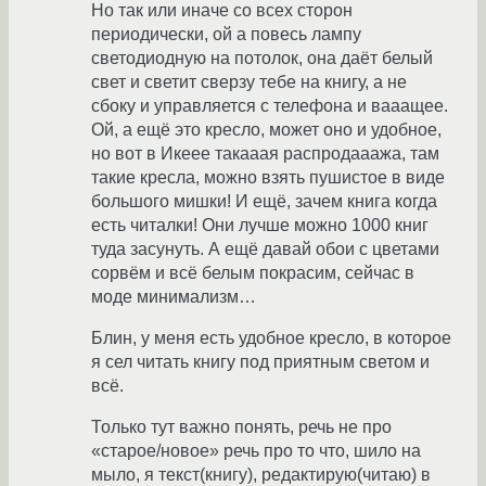
Но так или иначе со всех сторон
периодически, ой а повесь лампу
светодиодную на потолок, она даёт белый
свет и светит сверзу тебе на книгу, а не
сбоку и управляется с телефона и вааащее.
Ой, а ещё это кресло, может оно и удобное,
но вот в Икеее такааая распродааажа, там
такие кресла, можно взять пушистое в виде
большого мишки! И ещё, зачем книга когда
есть читалки! Они лучше можно 1000 книг
туда засунуть. А ещё давай обои с цветами
сорвём и всё белым покрасим, сейчас в
моде минимализм…
Блин, у меня есть удобное кресло, в которое
я сел читать книгу под приятным светом и
всё.
Только тут важно понять, речь не про
«старое/новое» речь про то что, шило на
мыло, я текст(книгу), редактирую(читаю) в