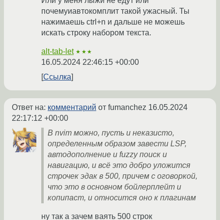
Или у меня лыжи не едут или
почемуиавтокомплит такой ужасный. Ты
нажимаешь ctrl+n и дальше не можешь
искать строку набором текста.
alt-tab-let
★★★
16.05.2024 22:46:15 +00:00
Ссылка
Ответ на:
комментарий
от fumanchez
16.05.2024
22:17:12 +00:00
В nvim можно, пусть и неказисто,
определенным образом завести LSP,
автодополнение и fuzzy поиск и
навигацию, и всё это добро уложится
строчек эдак в 500, причем с оговоркой,
что это в основном бойлерплейт и
копипаст, и относится оно к плагинам
ну так а зачем ваять 500 строк