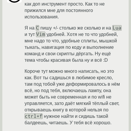
как доп инструмент просто. Как то не
прижился мне для постоянного
использования.
С
Lua
Я на
пишу +/- столько же сколько и на
Vim
и тут
удобней. Хотя не то что удобней,
мне надо то что, удобные сплиты, мышкой
тыкать, навигация по коду и выполнение
команд и свои скрипты дёргать. Ну ещё
тема чтобы красивая была ну и всё :D
Короче тут можно много написать, но это
как. Вот ты садишься в любимое кресло,
там под тобой уже деформировалось в нём
всё, но под тебя, включаешь лампу, она
может быть не современная и по wifi не
управляется, зато даёт мягкий тёплый свет,
открываешь книгу в которой нельзя по
ctrl+f
нужное найти и сидишь такой
балдеешь, читаешь. У тебя всё хорошо.