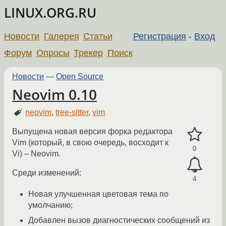
LINUX.ORG.RU
Новости
Галерея
Статьи
Регистрация
-
Вход
Форум
Опросы
Трекер
Поиск
Новости
—
Open Source
Neovim 0.10
neovim
,
tree-sitter
,
vim
Выпущена новая версия форка редактора
Vim (который, в свою очередь, восходит к
0
Vi) – Neovim.
Среди изменений:
4
Новая улучшенная цветовая тема по
умолчанию;
Добавлен вызов диагностических сообщений из