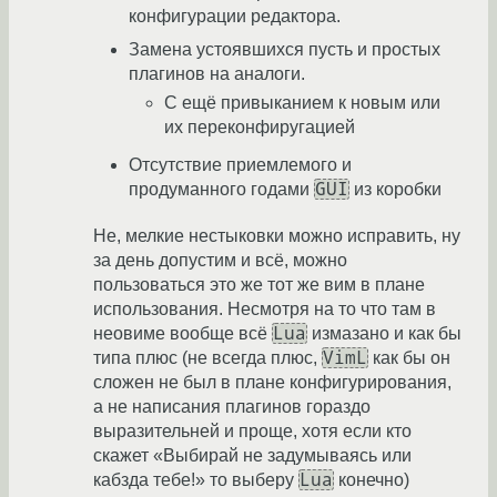
конфигурации редактора.
Замена устоявшихся пусть и простых
плагинов на аналоги.
С ещё привыканием к новым или
их переконфиругацией
Отсутствие приемлемого и
GUI
продуманного годами
из коробки
Не, мелкие нестыковки можно исправить, ну
за день допустим и всё, можно
пользоваться это же тот же вим в плане
использования. Несмотря на то что там в
Lua
неовиме вообще всё
измазано и как бы
VimL
типа плюс (не всегда плюс,
как бы он
сложен не был в плане конфигурирования,
а не написания плагинов гораздо
выразительней и проще, хотя если кто
скажет «Выбирай не задумываясь или
Lua
кабзда тебе!» то выберу
конечно)