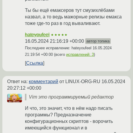
Ты бы ещё емаксеров тут смузихлёбами
назвал, а то ведь мажорные релизы емакса
тоже где-то раз в год вываливают.
hateyoufeel
★★★★★
16.05.2024 21:16:19 +00:00
автор топика
Последнее исправление: hateyoufeel
16.05.2024
21:19:54 +00:00
(всего
исправлений: 3
)
Ссылка
Ответ на:
комментарий
от LINUX-ORG-RU
16.05.2024
20:27:12 +00:00
Vim это программируемый редактор
И что, это значит, что в нём надо писать
программы? Предназначение
конфигурационных скриптов - ворочить
имеющийся функционал и в