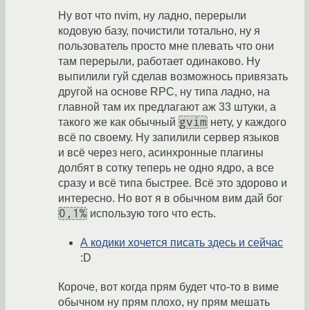
Ну вот что nvim, ну ладно, перерыли
кодовую базу, почистили тотально, ну я
пользователь просто мне плевать что они
там перерыли, работает одинаково. Ну
выпилили гуй сделав возможнось привязать
другой на основе RPC, ну типа ладно, на
главной там их предлагают аж 33 штуки, а
gvim
такого же как обычный
нету, у каждого
всё по своему. Ну запилили сервер языков
и всё через него, асинхронные плагины
долбят в сотку теперь не одно ядро, а все
сразу и всё типа быстрее. Всё это здорово и
интересно. Но вот я в обычном вим дай бог
0,1%
использую того что есть.
А кодики хочется писать здесь и сейчас
:D
Короче, вот когда прям будет что-то в виме
обычном ну прям плохо, ну прям мешать