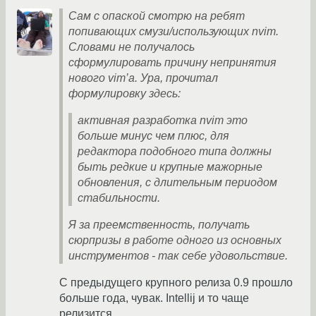
Сам с опаской смотрю на ребят
попивающих смузи/использующих nvim.
Словами не получалось
сформулировать причину непринятия
нового vim’а. Ура, прочитал
формулировку здесь:
активная разработка nvim это
больше минус чем плюс, для
редактора подобного типа должны
быть редкие и крупные мажорные
обновления, с длительным периодом
стабильности.
Я за преемственность, получать
сюрпризы в работе одного из основных
инструментов - так себе удовольствие.
С предыдущего крупного релиза 0.9 прошло
больше года, чувак. Intellij и то чаще
релизится.