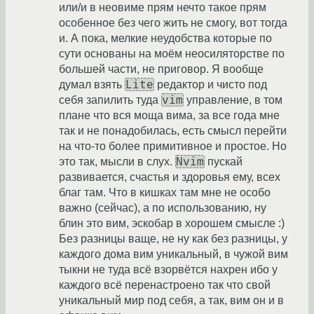
или/и в неовиме прям нечто такое прям
особенное без чего жить не смогу, вот тогда
и. А пока, мелкие неудобства которые по
сути основаны на моём неосиляторстве по
большей части, не приговор. Я вообще
Lite
думал взять
редактор и чисто под
vim
себя запилить туда
управление, в том
плане что вся моща вима, за все года мне
так и не понадобилась, есть смысл перейти
на что-то более примитивное и простое. Но
Nvim
это так, мысли в слух.
пускай
развивается, счастья и здоровья ему, всех
благ там. Что в кишках там мне не особо
важно (сейчас), а по использованию, ну
блин это вим, эскобар в хорошем смысле :)
Без разницы ваще, не ну как без разницы, у
каждого дома вим уникальный, в чужой вим
тыкни не туда всё взорвётся нахрен ибо у
каждого всё перенастроено так что свой
уникальный мир под себя, а так, вим он и в