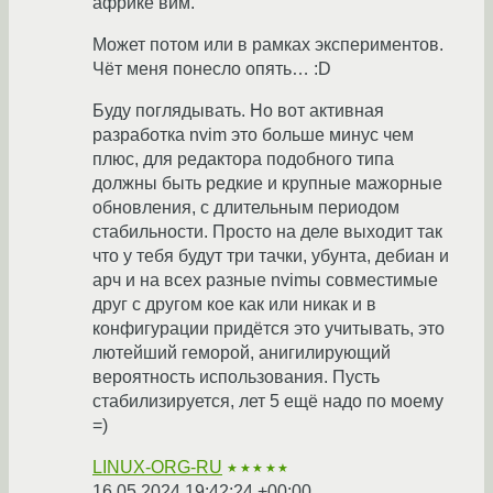
африке вим.
Может потом или в рамках экспериментов.
Чёт меня понесло опять… :D
Буду поглядывать. Но вот активная
разработка nvim это больше минус чем
плюс, для редактора подобного типа
должны быть редкие и крупные мажорные
обновления, с длительным периодом
стабильности. Просто на деле выходит так
что у тебя будут три тачки, убунта, дебиан и
арч и на всех разные nvimы совместимые
друг с другом кое как или никак и в
конфигурации придётся это учитывать, это
лютейший геморой, анигилирующий
вероятность использования. Пусть
стабилизируется, лет 5 ещё надо по моему
=)
LINUX-ORG-RU
★★★★★
16.05.2024 19:42:24 +00:00