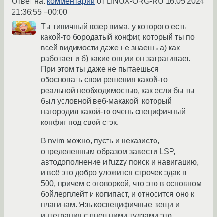
Ответ на:
комментарий
от LINUX-ORG-RU
16.05.2024
21:36:55 +00:00
Ты типичный юзер вима, у которого есть
какой-то бородатый конфиг, который ты по
всей видимости даже не знаешь а) как
работает и б) какие опции он затрагивает.
При этом ты даже не пытаешься
обосновать свои решения какой-то
реальной необходимостью, как если бы ты
был условной веб-макакой, который
нагородил какой-то очень специфичный
конфиг под свой стэк.
В nvim можно, пусть и неказисто,
определенным образом завести LSP,
автодополнение и fuzzy поиск и навигацию,
и всё это добро уложится строчек эдак в
500, причем с оговоркой, что это в основном
бойлерплейт и копипаст, и относится оно к
плагинам. Языкоспецифичные вещи и
интеграция с внешними тулзами это