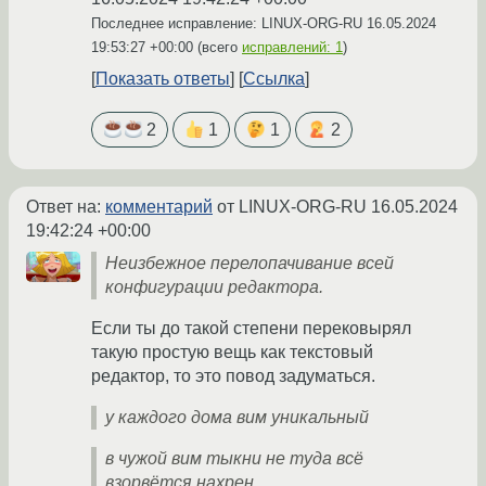
Последнее исправление: LINUX-ORG-RU
16.05.2024
19:53:27 +00:00
(всего
исправлений: 1
)
Показать ответы
Ссылка
2
1
1
2
Ответ на:
комментарий
от LINUX-ORG-RU
16.05.2024
19:42:24 +00:00
Неизбежное перелопачивание всей
конфигурации редактора.
Если ты до такой степени перековырял
такую простую вещь как текстовый
редактор, то это повод задуматься.
у каждого дома вим уникальный
в чужой вим тыкни не туда всё
взорвётся нахрен