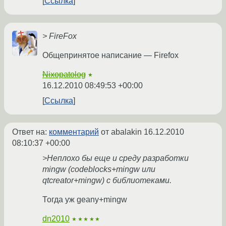
Ссылка
> FireFox
Общепринятое написание — Firefox
Nixopatolog
★
16.12.2010 08:49:53 +00:00
Ссылка
Ответ на:
комментарий
от abalakin
16.12.2010
08:10:37 +00:00
>Неплохо бы еще и среду разработки
mingw (codeblocks+mingw или
qtcreator+mingw) с библиотеками.
Тогда уж geany+mingw
dn2010
★★★★★