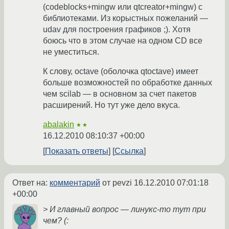
(codeblocks+mingw или qtcreator+mingw) с
библиотеками. Из корыстных пожеланий —
udav для построения графиков ;). Хотя
боюсь что в этом случае на одном CD все
не уместиться.
К слову, octave (оболочка qtoctave) имеет
больше возможностей по обработке данных
чем scilab — в основном за счет пакетов
расширений. Но тут уже дело вкуса.
abalakin
★★
16.12.2010 08:10:37 +00:00
Показать ответы
Ссылка
Ответ на:
комментарий
от pevzi
16.12.2010 07:01:18
+00:00
> И главный вопрос — линукс-то тут при
чем? (: