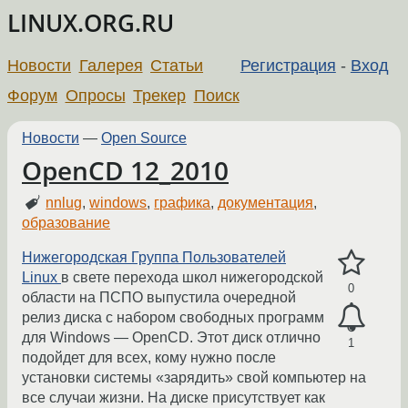
LINUX.ORG.RU
Новости
Галерея
Статьи
Регистрация
-
Вход
Форум
Опросы
Трекер
Поиск
Новости
—
Open Source
OpenCD 12_2010
nnlug
,
windows
,
графика
,
документация
,
образование
Нижегородская Группа Пользователей
Linux
в свете перехода школ нижегородской
0
области на ПСПО выпустила очередной
релиз диска с набором свободных программ
для Windows — OpenCD. Этот диск отлично
1
подойдет для всех, кому нужно после
установки системы «зарядить» свой компьютер на
все случаи жизни. На диске присутствует как