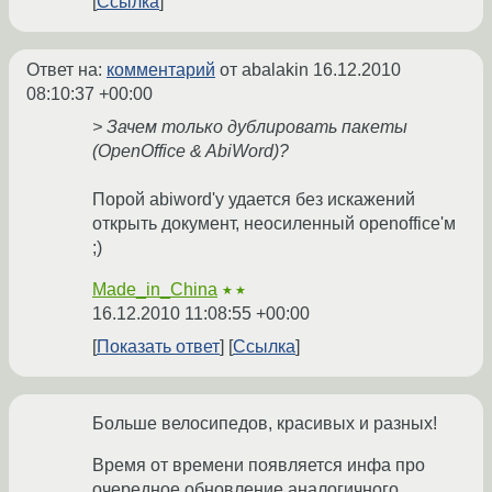
Ссылка
Ответ на:
комментарий
от abalakin
16.12.2010
08:10:37 +00:00
> Зачем только дублировать пакеты
(OpenOffice & AbiWord)?
Порой abiword'у удается без искажений
открыть документ, неосиленный openoffice'м
;)
Made_in_China
★★
16.12.2010 11:08:55 +00:00
Показать ответ
Ссылка
Больше велосипедов, красивых и разных!
Время от времени появляется инфа про
очередное обновление аналогичного