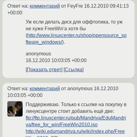
Ответ на:
комментарий
от FeyFre
16.12.2010 09:41:13
+00:00
Уж если делать диск для оффтопика, то уж
не хуже FreeWin'a хотя бы
(
http://www.linuxcenter.ru/shop/opensource_so
ftware_windows/
).
anonymous
16.12.2010 10:03:05 +00:00
Показать ответ
Ссылка
Ответ на:
комментарий
от anonymous
16.12.2010
10:03:05 +00:00
Поддерживаю. Только к ссылке на покупку в
линуксцентре стоит добавить ещё две:
ftp://ftp.linuxcenter.ru/pub/Mandriva/EduMandri
va/free_for_win/FreeWin2010.iso
http://wiki.edumandriva.ru/wiki/index.php/Free