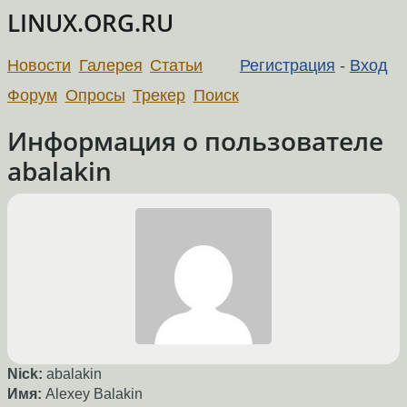
LINUX.ORG.RU
Новости
Галерея
Статьи
Регистрация
-
Вход
Форум
Опросы
Трекер
Поиск
Информация о пользователе
abalakin
Nick:
abalakin
Имя:
Alexey Balakin