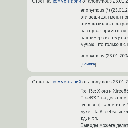
Ответ на:
комментарий
от anonymous
23.01.
anonymous (*) (23.01.2
эти вещи для меня нов
этим возится - прекрас
на сервак прямо из ко
например систему на с
мучаю. что только я с
anonymous
(
23.01.200
Ссылка
Ответ на:
комментарий
от anonymous
23.01.
Re: Re: X.org и Xfre
FreeBSD на десктопе]
[условно] - #freebsd и
духе. На #freebsd искл
т.д. и т.п.
Выводы можете делать