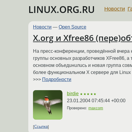
LINUX.ORG.RU
Новости
Г
Новости
—
Open Source
X.org и Xfree86 (пере)
На пресс-конференции, проведённой вчера 
группы основных разработчиков XFree86, а та
основном объедuнuлuсь и новая группа совм
более функциональном X сервере для Linux u
>>>
Подробности
birdie
★★★★★
23.01.2004 07:45:44 +00:00
Проверено:
maxcom
Ссылка