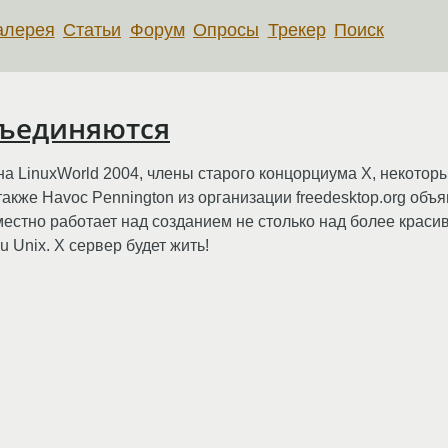
алерея
Статьи
Форум
Опросы
Трекер
Поиск
объединяются
на LinuxWorld 2004, члены старого концорциума X, некот
кже Havoc Pennington из организации freedesktop.org объяв
естно работает над созданием не столько над более красив
 Unix. X сервер будет жить!