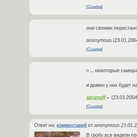
Ссылка
они своими перестано
anonymous
(
23.01.200
Ссылка
> ... некоторые самор
и домен у них будет н
abramoff
(
23.01.2004
★
Ссылка
Ответ на:
комментарий
от anonymous
23.01.
В гробу все видели п