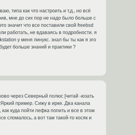
аю, типа как что настроить и т.д., но всё
роив, мне до сих пор не надо было больше с
 это значит что все поставили свой freebsd
ли работать, не вдаваясь в подробности. я
station у меня линукс. знал бы ты как я эго
о будет больше знаний и практики ?
дково через Северный полюс [читай -юзать
 Яркий пример. Сижу в ирке. Два канала
ь, как куда пойти пефка попить и все в этом
все сломалось, а вот там такой-то косяк и