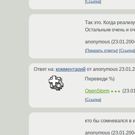
Ссылка
Так это. Когда реализ
Остальным очень и оч
anonymous
(
23.01.200
Показать ответы
Ссылка
Ответ на:
комментарий
от anonymous
23.01.
Переведи %)
OpenStorm
(
23.0
★★★
Ссылка
кто бы сомневался в 
anonymous
(
23.01.200