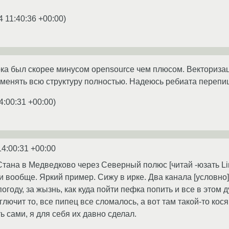
4 11:40:36 +00:00
)
пока был скорее минусом opensource чем плюсом. Векториза
 менять всю структуру полностью. Надеюсь ребиата перепишу
4:00:31 +00:00
)
14:00:31 +00:00
Стана в Медведково через Северный полюс [читай -юзать Lin
и вообще. Яркий пример. Сижу в ирке. Два канала [условно] -
огоду, за жызнь, как куда пойти пефка попить и все в этом д
глючит то, все пипец все сломалось, а вот там такой-то косяк и
 сами, я для себя их давно сделал.