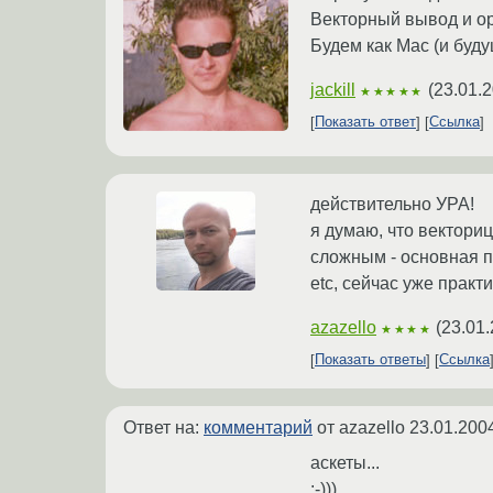
Векторный вывод и o
Будем как Mac (и буду
jackill
(
23.01.2
★★★★★
Показать ответ
Ссылка
действительно УРА!
я думаю, что вектори
сложным - основная п
etc, сейчас уже практ
azazello
(
23.01.
★★★★
Показать ответы
Ссылка
Ответ на:
комментарий
от azazello
23.01.200
аскеты...
:-)))