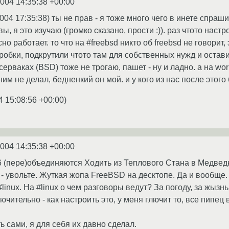
2004 14:35:38 +00:00
004 17:35:38) ты не прав - я тоже много чего в инете спрашив
ы, я это изучаю (громко сказано, прости :)). раз чтото наст
но работает. то что на #freebsd никто об freebsd не говорит,
робки, подкрутили чтото там для собственных нужд и остави
ерваках (BSD) тоже не трогаю, пашет - ну и ладно. а на work
 ним не делал, бедненкий он мой. и у кого из нас после этог
4 15:08:56 +00:00
)
2004 14:35:38 +00:00
e86 (пере)объединяются Ходить из Теплового Стана в Медве
 - увольте. Жуткая жопа FreeBSD на десктопе. Да и вообще.
 #linux. На #linux о чем разговоры ведут? За погоду, за жызн
ючительно - как настроить это, у меня глючит то, все пипец 
 сами, я для себя их давно сделал.