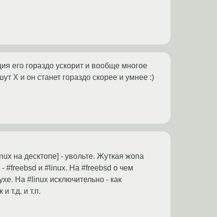
ция его гораздо ускорит и вообще многое
т Х и он станет гораздо скорее и умнее :)
ux на десктопе] - увольте. Жуткая жопа
 #freebsd и #linux. На #freebsd о чем
ухе. На #linux исключительно - как
 т.д. и т.п.