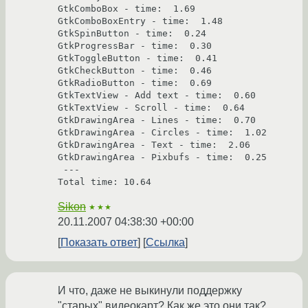
GtkComboBox - time:  1.69

GtkComboBoxEntry - time:  1.48

GtkSpinButton - time:  0.24

GtkProgressBar - time:  0.30

GtkToggleButton - time:  0.41

GtkCheckButton - time:  0.46

GtkRadioButton - time:  0.69

GtkTextView - Add text - time:  0.60

GtkTextView - Scroll - time:  0.64

GtkDrawingArea - Lines - time:  0.70

GtkDrawingArea - Circles - time:  1.02

GtkDrawingArea - Text - time:  2.06

GtkDrawingArea - Pixbufs - time:  0.25

 --- 

Total time: 10.64
Sikon
★★★
20.11.2007 04:38:30 +00:00
Показать ответ
Ссылка
И что, даже не выкинули поддержку
"старых" видеокарт? Как же это они так?