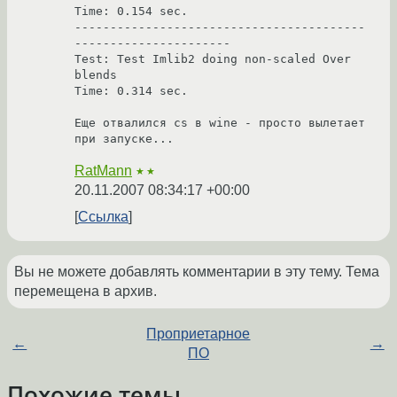
Time: 0.154 sec.

-----------------------------------------
----------------------

Test: Test Imlib2 doing non-scaled Over 
blends

Time: 0.314 sec.

Еще отвалился cs в wine - просто вылетает 
при запуске...
RatMann
★★
20.11.2007 08:34:17 +00:00
Ссылка
Вы не можете добавлять комментарии в эту тему. Тема
перемещена в архив.
Проприетарное
←
→
ПО
Похожие темы