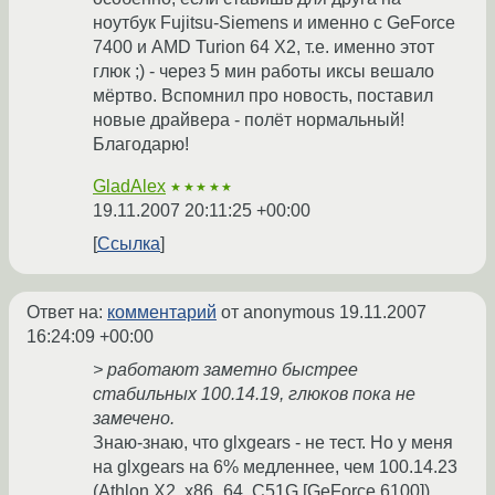
ноутбук Fujitsu-Siemens и именно с GeForce
7400 и AMD Turion 64 X2, т.е. именно этот
глюк ;) - через 5 мин работы иксы вешало
мёртво. Вспомнил про новость, поставил
новые драйвера - полёт нормальный!
Благодарю!
GladAlex
★★★★★
19.11.2007 20:11:25 +00:00
Ссылка
Ответ на:
комментарий
от anonymous
19.11.2007
16:24:09 +00:00
> работают заметно быстрее
стабильных 100.14.19, глюков пока не
замечено.
Знаю-знаю, что glxgears - не тест. Но у меня
на glxgears на 6% медленнее, чем 100.14.23
(Athlon X2, x86_64, C51G [GeForce 6100]).