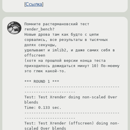
Ссылка
Помните растермановский тест 
render_bench?

Новые дрова там как будто с цепи 
сорвались, все результаты в тысячных 
долях секунды,

уделывают и imlib2, и даже самих себя в 
offscreen

(хотя на прошлой версии конца теста 
приходилось дожидаться минут 10) По-моему 
это глюк какой-то.

*** ROUND 1 ***

-----------------------------------------
----------------------

Test: Test Xrender doing non-scaled Over 
blends

Time: 0.133 sec.

-----------------------------------------
----------------------

Test: Test Xrender (offscreen) doing non-
scaled Over blends
