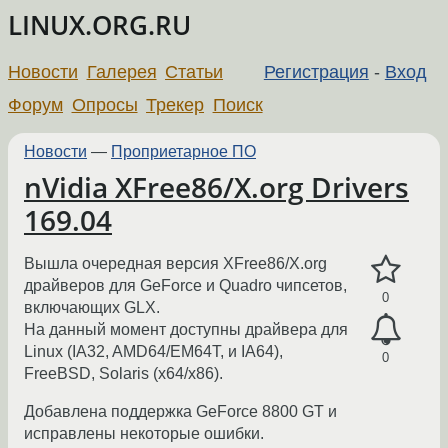
LINUX.ORG.RU
Новости
Галерея
Статьи
Регистрация
-
Вход
Форум
Опросы
Трекер
Поиск
Новости
—
Проприетарное ПО
nVidia XFree86/X.org Drivers
169.04
Вышла очередная версия XFree86/X.org
драйверов для GeForce и Quadro чипсетов,
0
включающих GLX.
На данный момент доступны драйвера для
Linux (IA32, AMD64/EM64T, и IA64),
0
FreeBSD, Solaris (x64/x86).
Добавлена поддержка GeForce 8800 GT и
исправлены некоторые ошибки.