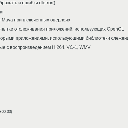
ражать и ошибки dlerror()
я:
 Maya при включенных оверлеях
 попытке отслеживания приложений, использующих OpenGL
торыми приложениями, использующими библиотеки слежен
ые с воспроизведением H.264, VC-1, WMV
 +00:00
)