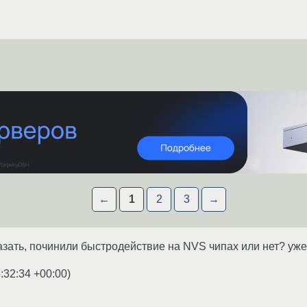
←
1
2
3
→
казать, починили быстродействие на NVS чипах или нет? уж
:32:34 +00:00
)