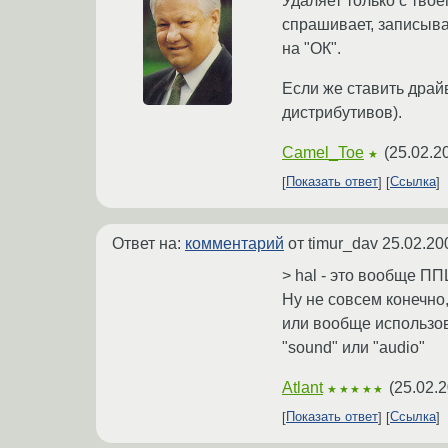
Удаляет только с тво
спрашивает, записыва
на "ОК".
Если же ставить драй
дистрибутивов).
Camel_Toe
(
25.02.2
★
Показать ответ
Ссылка
Ответ на:
комментарий
от timur_dav
25.02.20
> hal - это вообще П
Ну не совсем конечно
или вообще использов
"sound" или "audio"
Atlant
(
25.02.2
★★★★★
Показать ответ
Ссылка