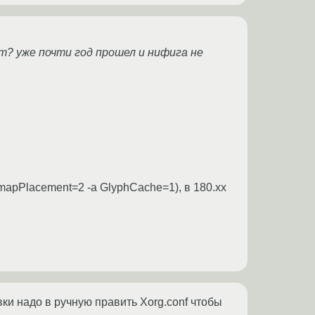
т? уже почти год прошел и нифига не
ixmapPlacement=2 -a GlyphCache=1), в 180.xx
вки надо в ручную править Xorg.conf чтобы