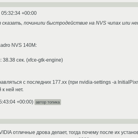
 05:32:34 +00:00
т сказать, починили быстродействие на NVS чипах или не
uadro NVS 140M:
): 38.38 сек. (xfce-gtk-engine)
вляться с последних 177.xx (при nvidia-settings -a InitialP
 к ней нет.
5:43:04 +00:00
)
автор топика
VIDIA отличные дрова делает, тогда почему после их устано