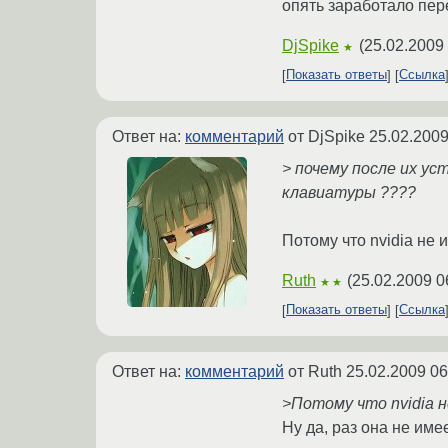
опять заработало пер
DjSpike
(
25.02.2009 
★
Показать ответы
Ссылка
Ответ на:
комментарий
от DjSpike
25.02.2009
> почему после их ус
клавиатуры ????
Потому что nvidia не 
Ruth
(
25.02.2009 0
★★
Показать ответы
Ссылка
Ответ на:
комментарий
от Ruth
25.02.2009 06
>Потому что nvidia н
Ну да, раз она не име