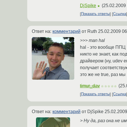
DjSpike
(
25.02.2009 
★
Показать ответы
Ссылка
Ответ на:
комментарий
от Ruth
25.02.2009 06
>>> man hal
hal - это вообще ППЦ 
никто не знает, как п
драйвером (ну, udev ег
получает соответству
это же не true, раз м
timur_dav
(
25.
☆☆☆☆☆
Показать ответы
Ссылка
Ответ на:
комментарий
от DjSpike
25.02.2009
> Ну да, раз она не 