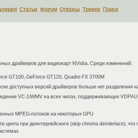
алерея
Статьи
Форум
Опросы
Трекер
Поиск
ных драйверов для видеокарт NVidia. Среди изменений:
rce GT100, GeForce GT120, Quadro FX 3700M
ске доступных версий драйверов больше нет разделения н
едение VC-1/WMV на всех чипах, поддерживающих VDPAU,
енных MPEG-потоков на некоторых GPU
цвета при деинтерлейсинге (skip chroma deinterlace), что
системах