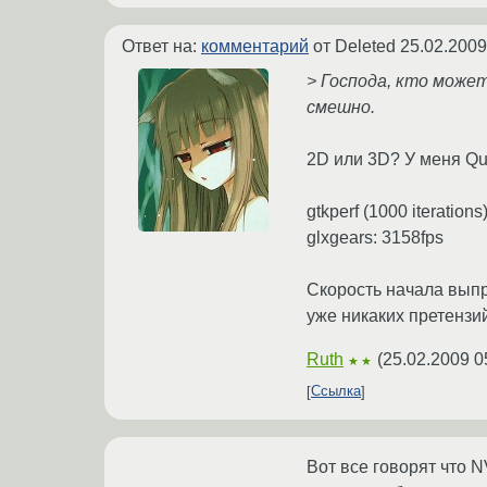
Ответ на:
комментарий
от Deleted
25.02.2009
> Господа, кто може
смешно.
2D или 3D? У меня Q
gtkperf (1000 iterations
glxgears: 3158fps
Скорость начала выпра
уже никаких претензий
Ruth
(
25.02.2009 0
★★
Ссылка
Вот все говорят что N