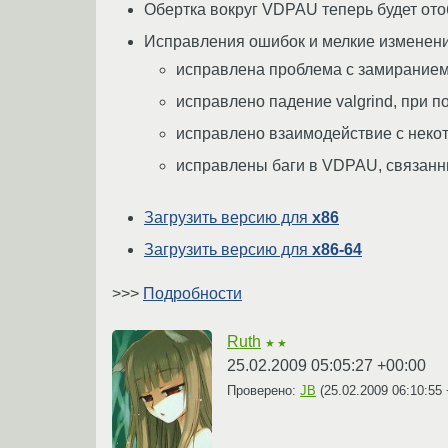
Обертка вокруг VDPAU теперь будет отоб
Исправления ошибок и мелкие изменени
исправлена проблема с замиранием
исправлено падение valgrind, при
исправлено взаимодействие с неко
исправлены баги в VDPAU, связанн
Загрузить версию для
x86
Загрузить версию для
x86-64
>>>
Подробности
Ruth
★★
25.02.2009 05:05:27 +00:00
Проверено:
JB
(
25.02.2009 06:10:55