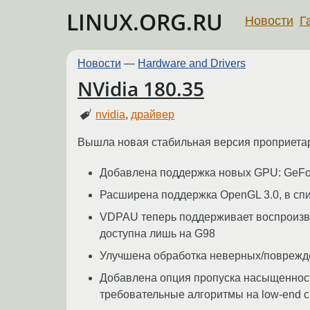
LINUX.ORG.RU
Новости
Г
Новости
—
Hardware and Drivers
NVidia 180.35
nvidia
,
драйвер
Вышла новая стабильная версия проприетар
Добавлена поддержка новых GPU: GeFo
Расширена поддержка OpenGL 3.0, в спи
VDPAU теперь поддерживает воспроизв
доступна лишь на G98
Улучшена обработка неверных/поврежд
Добавлена опция пропуска насыщенности 
требовательные алгоритмы на low-end 