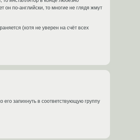
, то инсталлятор в конце любезно
 он по-английски, то многие не глядя жмут
аняется (хотя не уверен на счёт всех
ко его запихнуть в соответствующую группу