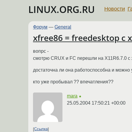
LINUX.ORG.RU
Новости
Г
Форум
—
General
xfree86 = freedesktop c x
вопрс -
смотрю CRUX и FС перешли на X11R6.7.0 с 
достаточна ли она работоспособна и можно 
кто уже пробывал ?? впечатления??
mara
★
25.05.2004 17:50:21 +00:00
Ссылка