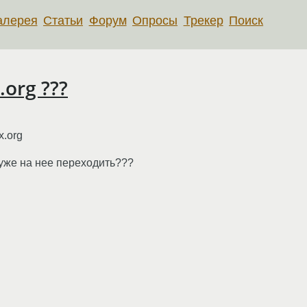
алерея
Статьи
Форум
Опросы
Трекер
Поиск
.org ???
х.org
уже на нее переходить???