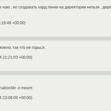
е наю , но создавать хард линки на директории нельзя , ди
:18:48 +00:00
)
ожно, так что не парься.
4 21:21:03 +00:00
)
nation/dir -o mount
4 23:08:09 +00:00
)