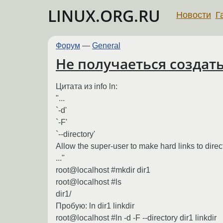
LINUX.ORG.RU
Новости
Г
Форум
—
General
Не получаеться создать
Цитата из info ln:
"...
`-d'
`-F'
`--directory'
Allow the super-user to make hard links to direc
..."
root@localhost #mkdir dir1
root@localhost #ls
dir1/
Пробую: ln dir1 linkdir
root@localhost #ln -d -F --directory dir1 linkdir