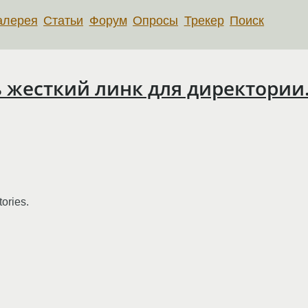
алерея
Статьи
Форум
Опросы
Трекер
Поиск
 жесткий линк для директории.
tories.