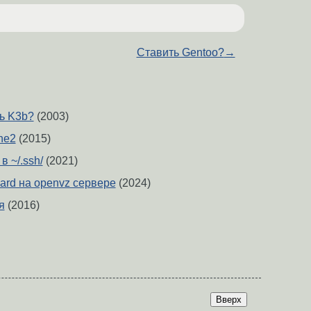
Ставить Gentoo?
→
ь K3b?
(2003)
he2
(2015)
в ~/.ssh/
(2021)
ard на openvz сервере
(2024)
я
(2016)
Вверх