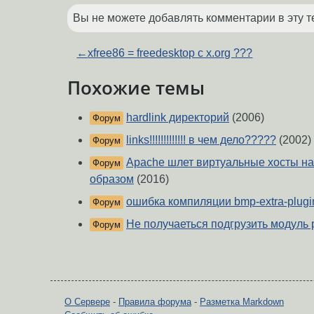
Вы не можете добавлять комментарии в эту т
←
xfree86 = freedesktop c x.org ???
Похожие темы
hardlink директорий
(2006)
Форум
links!!!!!!!!!!!!! в чем дело?????
(2002)
Форум
Apache шлет виртуальные хосты на
Форум
образом
(2016)
ошибка компиляции bmp-extra-plugi
Форум
Не получаеться подгрузить модуль pc
Форум
О Сервере
-
Правила форума
-
Разметка Markdown