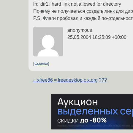
ln: 'dir1': hard link not allowed for directory
Почему не получаеться создать линк для ди
P.S. Флаги пробовал и каждый по-отдельности, 
anonymous
25.05.2004 18:25:09 +00:00
Ссылка
←
xfree86 = freedesktop c x.org ???