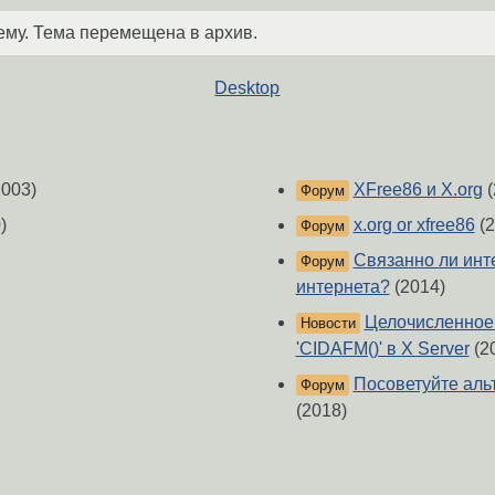
ему. Тема перемещена в архив.
Desktop
003)
XFree86 и X.org
(
Форум
)
x.org or xfree86
(2
Форум
Связанно ли инт
Форум
интернета?
(2014)
Целочисленное 
Новости
'CIDAFM()' в X Server
(2
Посоветуйте аль
Форум
(2018)