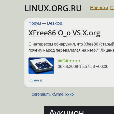
LINUX.ORG.RU
Новости
Г
Форум
—
Desktop
XFree86 O_o VS X.org
С интересом обнаружил, что Xfree86 (старый
почему народ перевалился на него? "Лицен
nerfur
★★★★
06.08.2009 15:57:58 +00:00
Ссылка
←
chromium, xfwm4, xxkb