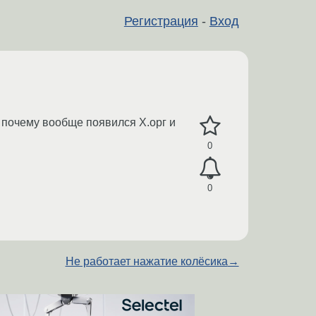
Регистрация
-
Вход
а почему вообще появился Х.орг и
0
0
Не работает нажатие колёсика
→