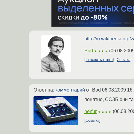
http://ru.wikipedia.o
Bod
(
06.08.2009
★★★★
Показать ответ
Ссылка
Ответ на:
комментарий
от Bod
06.08.2009 16
понятно, ССЗБ они так
nerfur
(
06.08.20
★★★★
Ссылка