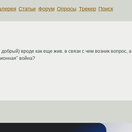
алерея
Статьи
Форум
Опросы
Трекер
Поиск
 добрый) вроде как еще жив. в связи с чем возник вопрос, 
зионная" война?