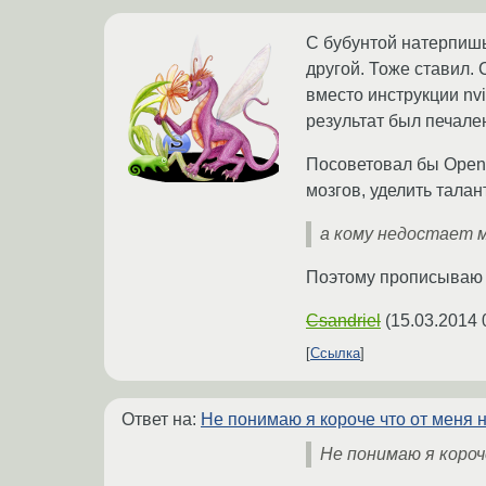
С бубунтой натерпишь
другой. Тоже ставил.
вместо инструкции nvi
результат был печале
Посоветовал бы OpenS
мозгов, уделить талан
а кому недостает м
Поэтому прописываю Р
Csandriel
(
15.03.2014 
Ссылка
Ответ на:
Не понимаю я короче что от меня 
Не понимаю я короч