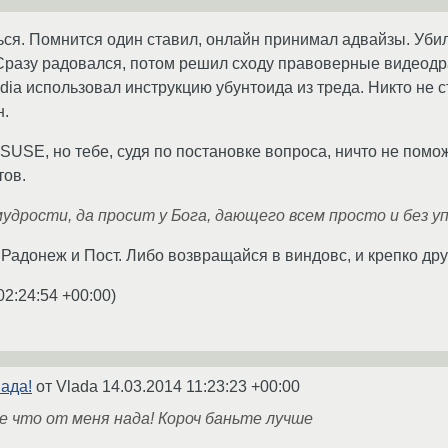
ся. Помнится один ставил, онлайн принимал адвайзы. Уби
 Сразу радовался, потом решил сходу правоверные видеод
dia использовал инструкцию убунтоида из треда. Никто не 
н.
USE, но тебе, судя по постановке вопроса, ничто не помож
тов.
удрости, да просит у Бога, дающего всем просто и без у
адонеж и Пост. Либо возвращайся в виндовс, и крепко друж
02:24:54 +00:00
)
нада!
от Vlada
14.03.2014 11:23:23 +00:00
е что от меня нада! Короч баньте лучше