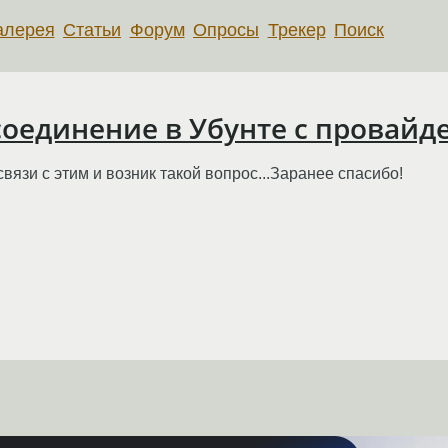
алерея
Статьи
Форум
Опросы
Трекер
Поиск
соединение в Убунте с провайд
вязи с этим и возник такой вопрос...Заранее спасибо!