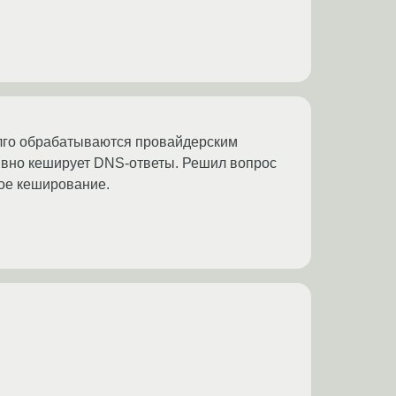
олго обрабатываются провайдерским
ивно кеширует DNS-ответы. Решил вопрос
ное кеширование.