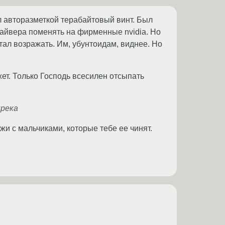
л авторазметкой терабайтовый винт. Был
райвера поменять на фирменные nvidia. Но
стал возражать. Им, убунтоидам, виднее. Но
ет. Только Господь всесилен отсыпать
прека
и с мальчиками, которые тебе ее чинят.