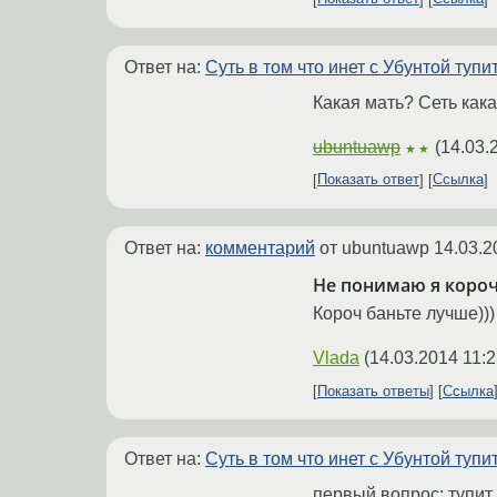
Ответ на:
Суть в том что инет с Убунтой тупит
Какая мать? Сеть как
ubuntuawp
(
14.03.
★★
Показать ответ
Ссылка
Ответ на:
комментарий
от ubuntuawp
14.03.2
Не понимаю я короче
Короч баньте лучше)))
Vlada
(
14.03.2014 11:2
Показать ответы
Ссылка
Ответ на:
Суть в том что инет с Убунтой тупит
первый вопрос: тупит