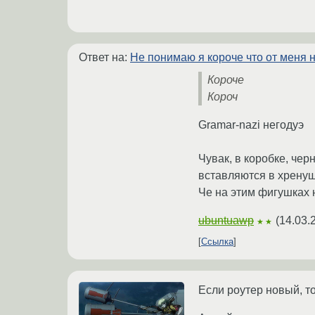
Ответ на:
Не понимаю я короче что от меня 
Короче
Короч
Gramar-nazi негодуэ
Чувак, в коробке, чер
вставляются в хрену
Че на этим фигушках 
ubuntuawp
(
14.03.
★★
Ссылка
Если роутер новый, т