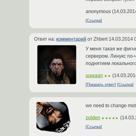
anonymous
(
14.03.201
Ссылка
Ответ на:
комментарий
от Zhbert
14.03.2014 
У меня такая же фигн
сервером. Линукс по-
поднятием локального
uuwaan
(
14.03.201
★★
Показать ответ
Ссылка
we need to change mot
zolden
(
14.03.
★★★★★
Ссылка