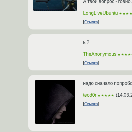
А твой вопрос - говно
LongLiveUbuntu
★★★
Ссылка
ы?
TheAnonymous
★★★★
Ссылка
надо сначало попробо
teod0r
(
14.03.
★★★★★
Ссылка