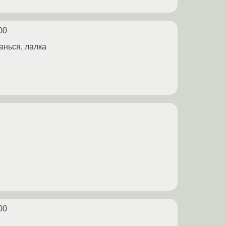
00
анься, лалка
00