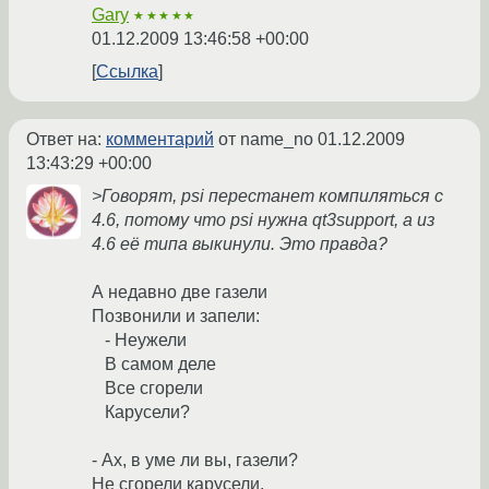
Gary
★★★★★
01.12.2009 13:46:58 +00:00
Ссылка
Ответ на:
комментарий
от name_no
01.12.2009
13:43:29 +00:00
>Говорят, psi перестанет компиляться с
4.6, потому что psi нужна qt3support, а из
4.6 её типа выкинули. Это правда?
А недавно две газели
Позвонили и запели:
- Неужели
В самом деле
Все сгорели
Карусели?
- Ах, в уме ли вы, газели?
Не сгорели карусели,