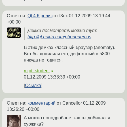
Ответ на:
Qt 4.6 релиз
от f3ex
01.12.2009 13:19:44
+00:00
Демки посмотреть можно тут:
http://qt.nokia.com/phonedemos
В этих демках классный браузер (anomaly).
Вот бы допилили его, дефолтный в 5800
никуда не годится.
mipt_student
★
01.12.2009 13:33:39 +00:00
Ссылка
Ответ на:
комментарий
от Cancellor
01.12.2009
13:26:20 +00:00
А можно поподробнее, как ты добивался
суржика?