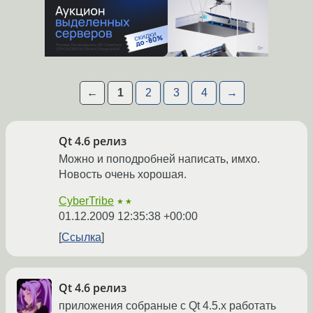
←
1
2
3
4
→
Qt 4.6 релиз
Можно и поподробней написать, имхо.
Новость очень хорошая.
CyberTribe
★★
01.12.2009 12:35:38 +00:00
Ссылка
Qt 4.6 релиз
приложения собраные с Qt 4.5.x работать