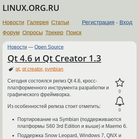
LINUX.ORG.RU
Новости
Галерея
Статьи
Регистрация
-
Вход
Форум
Опросы
Трекер
Поиск
Новости
—
Open Source
Qt 4.6 и Qt Creator 1.3
qt
,
qt creator
,
symbian
Сегодня состоялся релиз Qt 4.6, кросс-
платформенного инструмента разработки и
0
графического фреймворка.
Из особенностей релиза стоит отметить:
0
Портирование на Symbian (поддерживаются
платформы S60 3rd Edition и выше) и Maemo 6.
Поддержка Snow Leopard, Windows 7, QNX и