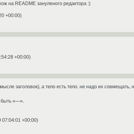
ож на README зануленого редактора :)
20 +00:00
)
:54:28 +00:00
)
смысле заголовок), а тело есть тело. не надо их совмещать, 
о быть «—».
9 07:04:01 +00:00
)