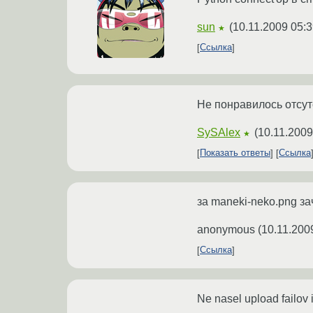
sun
(
10.11.2009 05:3
★
Ссылка
Не понравилось отсут
SySAlex
(
10.11.2009
★
Показать ответы
Ссылка
за maneki-neko.png зач
anonymous
(
10.11.200
Ссылка
Ne nasel upload failov i 