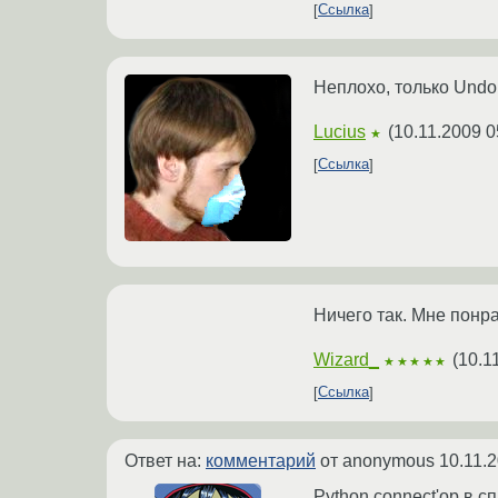
Ссылка
Неплохо, только Undo 
Lucius
(
10.11.2009 0
★
Ссылка
Ничего так. Мне понр
Wizard_
(
10.1
★★★★★
Ссылка
Ответ на:
комментарий
от anonymous
10.11.
Python connect'ор в с