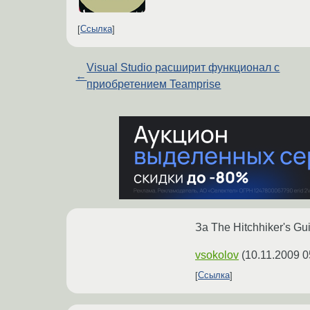
Ссылка
Visual Studio расширит функционал с
←
приобретением Teamprise
За The Hitchhiker's Gu
vsokolov
(
10.11.2009 0
Ссылка