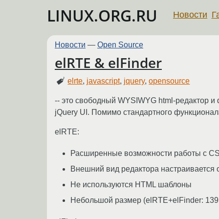
LINUX.ORG.RU
Новости
Г
Новости
—
Open Source
elRTE & elFinder
elrte
,
javascript
,
jquery
,
opensource
-- это свободный WYSIWYG html-редактор и
jQuery UI. Помимо стандартного функционал
elRTE:
Расширенные возможности работы с C
Внешний вид редактора настраивается 
Не используются HTML шаблоны
Небольшой размер (elRTE+elFinder: 139