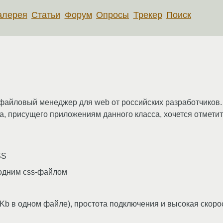
алерея
Статьи
Форум
Опросы
Трекер
Поиск
 файловый менеджер для web от российских разработчиков
а, присущего приложениям данного класса, хочется отмети
SS
одним css-файлом
Kb в одном файле), простота подключения и высокая скорос