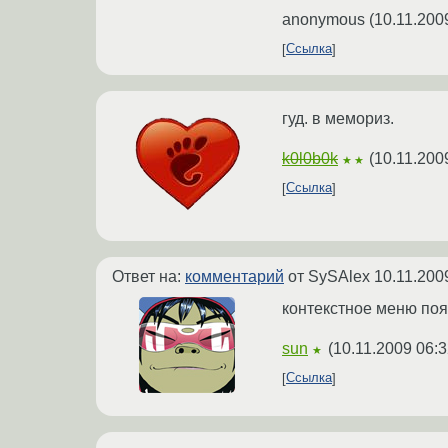
anonymous
(
10.11.200
Ссылка
гуд. в мемориз.
k0l0b0k
(
10.11.200
★★
Ссылка
Ответ на:
комментарий
от SySAlex
10.11.200
контекстное меню по
sun
(
10.11.2009 06:3
★
Ссылка