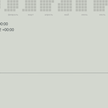
февраль
март
апрель
май
июнь
июль
00:00
2 +00:00