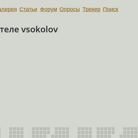
алерея
Статьи
Форум
Опросы
Трекер
Поиск
еле vsokolov