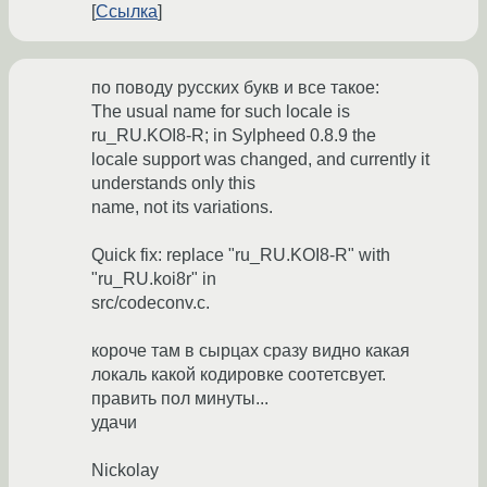
Ссылка
по поводу русских букв и все такое:
The usual name for such locale is
ru_RU.KOI8-R; in Sylpheed 0.8.9 the
locale support was changed, and currently it
understands only this
name, not its variations.
Quick fix: replace "ru_RU.KOI8-R" with
"ru_RU.koi8r" in
src/codeconv.c.
короче там в сырцах сразу видно какая
локаль какой кодировке соотетсвует.
править пол минуты...
удачи
Nickolay