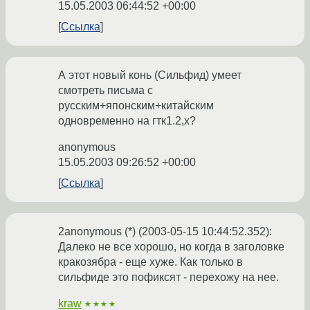
15.05.2003 06:44:52 +00:00
Ссылка
А этот новый конь (Сильфид) умеет
смотреть письма с
русским+японским+китайским
одновременно на гтк1.2,х?
anonymous
15.05.2003 09:26:52 +00:00
Ссылка
2anonymous (*) (2003-05-15 10:44:52.352):
Далеко не все хорошо, но когда в заголовке
кракозябра - еще хуже. Как только в
сильфиде это пофиксят - перехожу на нее.
kraw
★★★★