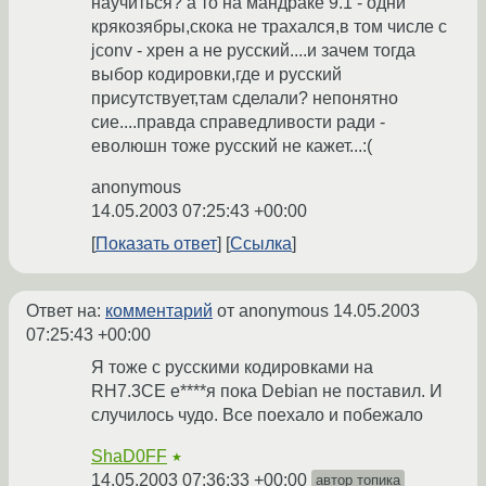
научиться? а то на мандраке 9.1 - одни
крякозябры,скока не трахался,в том числе с
jconv - хрен а не русский....и зачем тогда
выбор кодировки,где и русский
присутствует,там сделали? непонятно
сие....правда справедливости ради -
еволюшн тоже русский не кажет...:(
anonymous
14.05.2003 07:25:43 +00:00
Показать ответ
Ссылка
Ответ на:
комментарий
от anonymous
14.05.2003
07:25:43 +00:00
Я тоже с русскими кодировками на
RH7.3CE е****я пока Debian не поставил. И
случилось чудо. Все поехало и побежало
ShaD0FF
★
14.05.2003 07:36:33 +00:00
автор топика