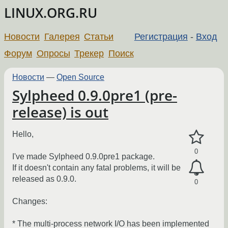
LINUX.ORG.RU
Новости
Галерея
Статьи
Регистрация
-
Вход
Форум
Опросы
Трекер
Поиск
Новости
—
Open Source
Sylpheed 0.9.0pre1 (pre-
release) is out
Hello,
0
I've made Sylpheed 0.9.0pre1 package.
If it doesn't contain any fatal problems, it will be
released as 0.9.0.
0
Changes:
* The multi-process network I/O has been implemented