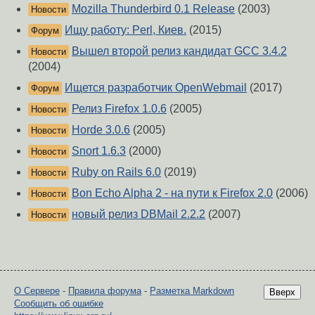
Mozilla Thunderbird 0.1 Release
(2003)
Новости
Ищу работу: Perl, Киев.
(2015)
Форум
Вышел второй релиз кандидат GCC 3.4.2
Новости
(2004)
Ищется разработчик OpenWebmail
(2017)
Форум
Релиз Firefox 1.0.6
(2005)
Новости
Horde 3.0.6
(2005)
Новости
Snort 1.6.3
(2000)
Новости
Ruby on Rails 6.0
(2019)
Новости
Bon Echo Alpha 2 - на пути к Firefox 2.0
(2006)
Новости
новый релиз DBMail 2.2.2
(2007)
Новости
О Сервере
-
Правила форума
-
Разметка Markdown
Вверх
Сообщить об ошибке