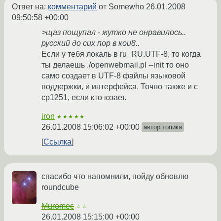
Ответ на:
комментарий
от Somewho
26.01.2008
09:50:58 +00:00
>щаз пощупал - жутко не онравилось..
русский до сих пор в кои8..
Если у тебя локаль в ru_RU.UTF-8, то когда
ты делаешь ./openwebmail.pl --init то оно
само создает в UTF-8 файлы языковой
поддержки, и интерфейса. Точно также и с
cp1251, если кто юзает.
iron
★★★★★
26.01.2008 15:06:02 +00:00
автор топика
Ссылка
спасибо что напомнили, пойду обновлю
roundcube
Muromec
☆☆
26.01.2008 15:15:00 +00:00