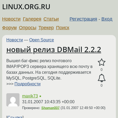
LINUX.ORG.RU
Новости
Галерея
Статьи
Регистрация
-
Вход
Форум
Опросы
Трекер
Поиск
Новости
—
Open Source
новый релиз DBMail 2.2.2
Вышел баг-фикс релиз почтового
IMAP/POP3 сервера хранящего всю почту в
0
базах данных. На сегодня поддерживается
MySQL, PostgreSQL, SQLite.
>>>
Подробности
0
maxik73
★
31.01.2007 10:43:35 +00:00
Проверено:
Shaman007
(
31.01.2007 12:49:50 +00:00
)
Ссылка