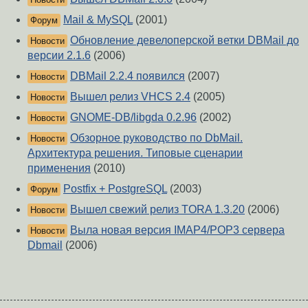
Mail & MySQL
(2001)
Форум
Обновление девелоперской ветки DBMail до
Новости
версии 2.1.6
(2006)
DBMail 2.2.4 появился
(2007)
Новости
Вышел релиз VHCS 2.4
(2005)
Новости
GNOME-DB/libgda 0.2.96
(2002)
Новости
Обзорное руководство по DbMail.
Новости
Архитектура решения. Типовые сценарии
применения
(2010)
Postfix + PostgreSQL
(2003)
Форум
Вышел свежий релиз TORA 1.3.20
(2006)
Новости
Выла новая версия IMAP4/POP3 сервера
Новости
Dbmail
(2006)