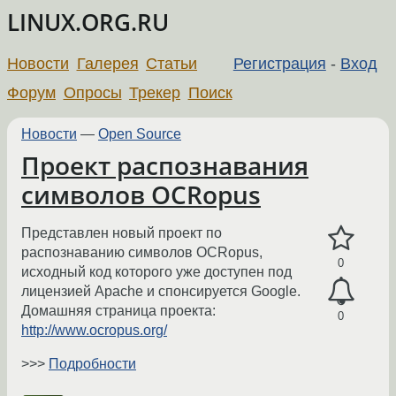
LINUX.ORG.RU
Новости
Галерея
Статьи
Регистрация
-
Вход
Форум
Опросы
Трекер
Поиск
Новости
—
Open Source
Проект распознавания
символов OCRopus
Представлен новый проект по
распознаванию символов OCRopus,
0
исходный код которого уже доступен под
лицензией Apache и спонсируется Google.
Домашняя страница проекта:
0
http://www.ocropus.org/
>>>
Подробности