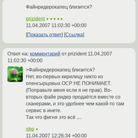
Файнридерокапец близится?
prizident
★★★★★
11.04.2007 11:02:30 +00:00
Показать ответ
Ссылка
Ответ на:
комментарий
от prizident
11.04.2007
11:02:30 +00:00
>Файнридерокапец близится?
Нет, во-первых кирилицу никто из
опенсырцовых ОСР НЕ ПОНИМАЕТ.
(Поправьте меня если я не прав). Во-
вторых файе ридер продаётся вместе со
сканерами, и это удобнее чем какой-то там
сервис в инете.
Так что фигня это всё ....
obp
★
11.04.2007 12:26:34 +00:00