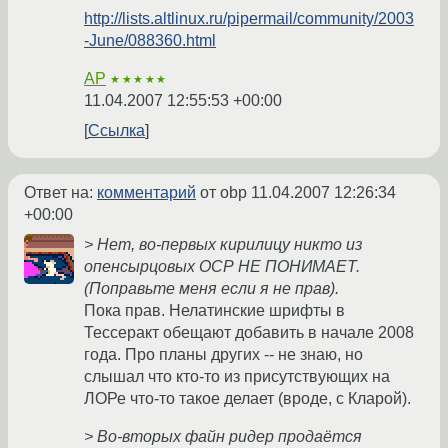
http://lists.altlinux.ru/pipermail/community/2003
-June/088360.html
AP
★★★★★
11.04.2007 12:55:53 +00:00
Ссылка
Ответ на:
комментарий
от obp
11.04.2007 12:26:34
+00:00
> Нет, во-первых кирилицу никто из
опенсырцовых ОСР НЕ ПОНИМАЕТ.
(Поправьте меня если я не прав).
Пока прав. Нелатинские шрифты в
Тессеракт обещают добавить в начале 2008
года. Про планы других -- не знаю, но
слышал что кто-то из присутствующих на
ЛОРе что-то такое делает (вроде, с Кларой).
> Во-вторых файн ридер продаётся