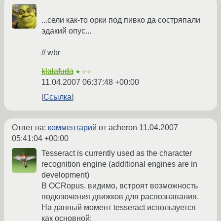
...сели как-то орки под пивко да состряпали
эдакий опус...
// wbr
klalafuda
★☆☆
11.04.2007 06:37:48 +00:00
Ссылка
Ответ на:
комментарий
от acheron
11.04.2007
05:41:04 +00:00
Tesseract is currently used as the character
recognition engine (additional engines are in
development)
В OCRopus, видимо, встроят возможность
подключения движков для распознавания.
На данный момент tesseract используется
как основной: