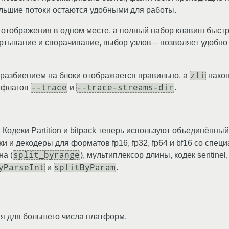
льшие потоки остаются удобными для работы.
отображения в одном месте, а полный набор клавиш быстр
тывание и сворачивание, выбор узлов – позволяет удобно 
zli
 разбиением на блоки отображается правильно, а
након
--trace
--trace-streams-dir
 флагов
и
.
Кодеки Partition и bitpack теперь используют объединённый 
ки и декодеры для форматов fp16, fp32, fp64 и bf16 со сп
split_byrange
на (
), мультиплексор длины, кодек sentinel
yParseInt
splitByParam
и
.
ия для большего числа платформ.