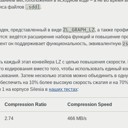
азанием местоположения в исходном коде – а не во время 
.sddl
сиса файлов
.
ZL_GRAPH_LZ
одек, представленный в виде
, а также проф
ется: ведётся расширение набора функций и повышение пр
z
ент он поддерживает функциональность, эквивалентную
ь каждый этап конвейера LZ с целью повышения скорости. 
о кодирования вместо того, чтобы использовать единый ко
ьзования. Затем несколько этапов можно объединить в од
обеспечить на 10% более высокую скорость сжатия и на 70
1 на корпусе Silesia в
наших тестах
:
Compression Ratio
Compression Speed
2.74
466 MB/s