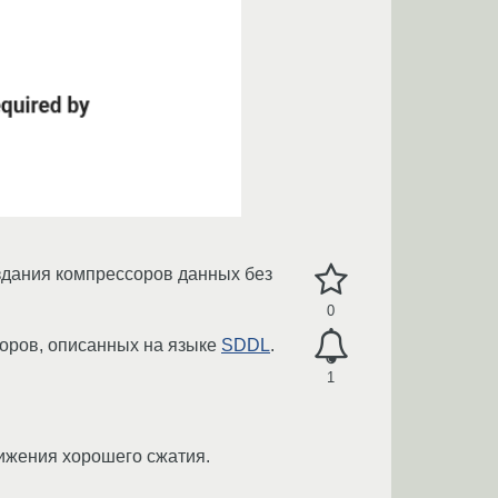
оздания компрессоров данных без
0
соров, описанных на языке
SDDL
.
1
ижения хорошего сжатия.