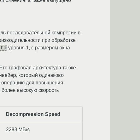
выполнения, а также выпущено
иль последовательной компресии в
оизводительности при обработке
std
уровня 1, с размером окна
Его графовая архитектура также
нвейер, который одинаково
ну операцию для повышения
% более высокую скорость
Decompression Speed
2288 MB/s