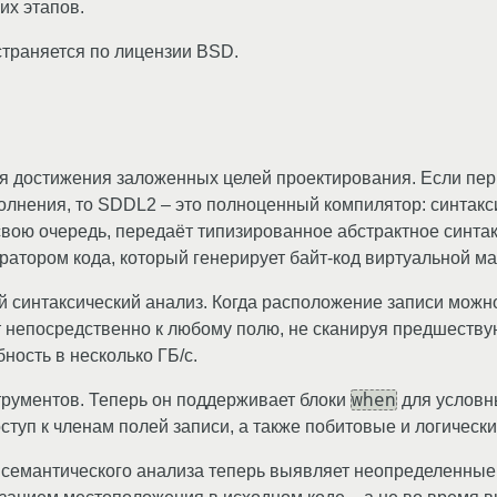
их этапов.
страняется по лицензии BSD.
я достижения заложенных целей проектирования. Если пе
лнения, то SDDL2 – это полноценный компилятор: синтакс
 свою очередь, передаёт типизированное абстрактное синта
ератором кода, который генерирует байт-код виртуальной м
 синтаксический анализ. Когда расположение записи можно
т непосредственно к любому полю, не сканируя предшеству
ность в несколько ГБ/с.
when
трументов. Теперь он поддерживает блоки
для условн
туп к членам полей записи, а также побитовые и логическ
ап семантического анализа теперь выявляет неопределенные