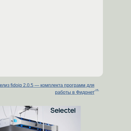
елиз fidoip 2.0.5 — комплекта программ для
→
работы в Фидонет