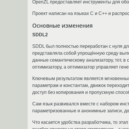
OpenZL предоставляет инструменты для обо
Проект написан на языках C и C++ и распро
Основные изменения
SDDL2
SDDL был полностью переработан с нуля дл
представляла собой упрощённую среду выпо
данные семантическому анализатору, тот, в
оптимизатору, а оптимизатор управляет ген
Ключевым результатом является мгновенный
параметрам и константам, движок переходи
доступ без копирования и пропускную способ
Сам язык развивался вместе с набором инс
параметризованные и анонимные записи, дос
Что касается удобства разработчика, то эт