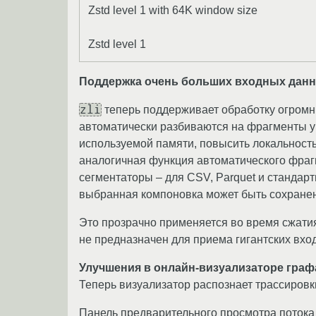
Zstd level 1 with 64K window size
Zstd level 1
Поддержка очень больших входных дан
zli
теперь поддерживает обработку огромны
автоматически разбиваются на фрагменты у
используемой памяти, повысить локальност
аналогичная функция автоматического фраг
сегментаторы – для CSV, Parquet и стандар
выбранная компоновка может быть сохранен
Это прозрачно применяется во время сжатия
не предназначен для приема гигантских вхо
Улучшения в онлайн-визуализаторе графа
Теперь визуализатор распознает трассировки
Панель предварительного просмотра потока 