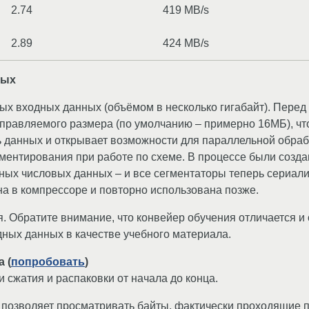
2.74
419 MB/s
2.89
424 MB/s
ных
х входных данных (объёмом в несколько гигабайт). Перед
правляемого размера (по умолчанию – примерно 16МБ), чт
ь данных и открывает возможности для параллельной обра
ментирования при работе по схеме. В процессе были созд
тных числовых данных – и все сегментаторы теперь сериали
а в компрессоре и повторно использована позже.
. Обратите внимание, что конвейер обучения отличается и 
дных данных в качестве учебного материала.
 (
попробовать
)
 сжатия и распаковки от начала до конца.
позволяет просматривать байты, фактически проходящие п