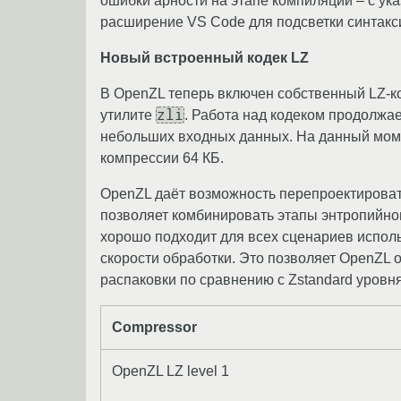
ошибки арности на этапе компиляции – с ук
расширение VS Code для подсветки синтак
Новый встроенный кодек LZ
В OpenZL теперь включен собственный LZ-к
zli
утилите
. Работа над кодеком продолжа
небольших входных данных. На данный мом
компрессии 64 КБ.
OpenZL даёт возможность перепроектироват
позволяет комбинировать этапы энтропийног
хорошо подходит для всех сценариев испол
скорости обработки. Это позволяет OpenZL 
распаковки по сравнению с Zstandard уровня 
Compressor
OpenZL LZ level 1