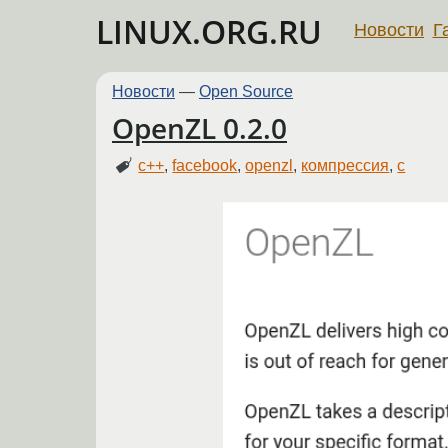
LINUX.ORG.RU
Новости
Г
Новости
—
Open Source
OpenZL 0.2.0
c++
,
facebook
,
openzl
,
компрессия
,
с