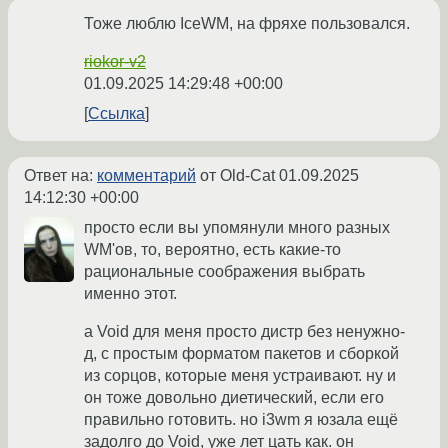
Тоже люблю IceWM, на фряхе пользовался.
riokor-v2
01.09.2025 14:29:48 +00:00
Ссылка
Ответ на:
комментарий
от Old-Cat
01.09.2025
14:12:30 +00:00
просто если вы упомянули много разных
WM'ов, то, вероятно, есть какие-то
рациональные соображения выбрать
именно этот.
а Void для меня просто дистр без ненужно-
д, с простым форматом пакетов и сборкой
из сорцов, которые меня устраивают. ну и
он тоже довольно диетический, если его
правильно готовить. но i3wm я юзала ещё
задолго до Void, уже лет цать как. он