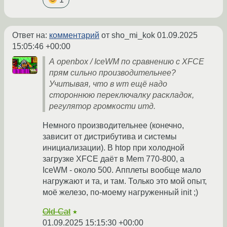
Ответ на:
комментарий
от sho_mi_kok
01.09.2025
15:05:46 +00:00
А openbox / IceWM по сравнению с XFCE
прям сильно производительнее?
Учитывая, что в wm ещё надо
стороннюю переключалку раскладок,
регулятор громкости итд.
Немного производительнее (конечно,
зависит от дистрибутива и системы
инициализации). В htop при холодной
загрузке XFCE даёт в Mem 770-800, а
IceWM - около 500. Апплеты вообще мало
нагружают и та, и там. Только это мой опыт,
моё железо, по-моему нагруженный init ;)
Old-Cat
★
01.09.2025 15:15:30 +00:00