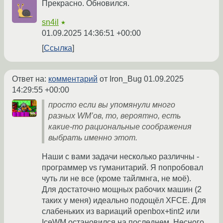
Прекрасно. Обновился.
sn4il
★
01.09.2025 14:36:51 +00:00
Ссылка
Ответ на:
комментарий
от Iron_Bug
01.09.2025
14:29:55 +00:00
просто если вы упомянули много
разных WM’ов, то, вероятно, есть
какие-то рациональные соображения
выбрать именно этот.
Наши с вами задачи несколько различны -
программер vs гуманитарий. Я попробовал
чуть ли не все (кроме тайлмнга, не моё).
Для достаточно мощных рабочих машин (2
таких у меня) идеально подощёл XFCE. Для
слабеньких из вариаций openbox+tint2 или
IceWM остановился на последнем. Несного