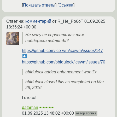
Показать ответы
Ссылка
Ответ на:
комментарий
от R_He_Po6oT
01.09.2025
13:36:24 +00:00
Не могу не спросить как там
поддержка вейлянда?
https://github.com/ice-wm/icewm/issues/147
https://github.com/bbidulock/icewm/issues/70
bbidulock added enhancement wontfix
bbidulock closed this as completed on Mar
28, 2016
Готово!
dataman
★★★★★
01.09.2025 13:48:02 +00:00
автор топика