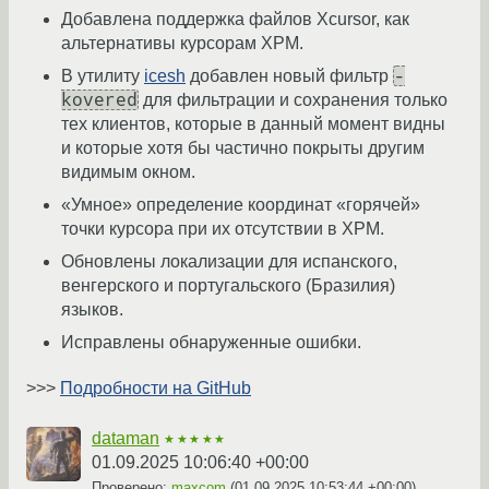
Добавлена поддержка файлов Xcursor, как
альтернативы курсорам XPM.
-
В утилиту
icesh
добавлен новый фильтр
kovered
для фильтрации и сохранения только
тех клиентов, которые в данный момент видны
и которые хотя бы частично покрыты другим
видимым окном.
«Умное» определение координат «горячей»
точки курсора при их отсутствии в XPM.
Обновлены локализации для испанского,
венгерского и португальского (Бразилия)
языков.
Исправлены обнаруженные ошибки.
>>>
Подробности на GitHub
dataman
★★★★★
01.09.2025 10:06:40 +00:00
Проверено:
maxcom
(
01.09.2025 10:53:44 +00:00
)