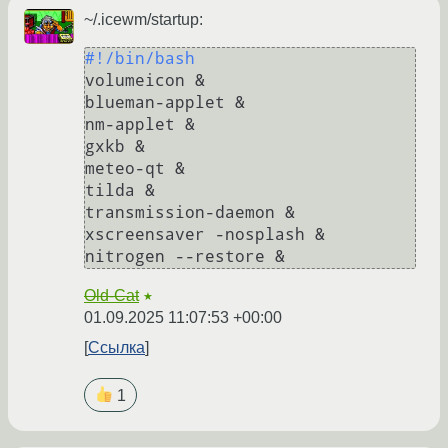
~/.icewm/startup:
#!/bin/bash
volumeicon &

blueman-applet &

nm-applet &

gxkb &

meteo-qt &

tilda &

transmission-daemon &

xscreensaver -nosplash &

Old-Cat
★
01.09.2025 11:07:53 +00:00
Ссылка
1