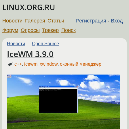
LINUX.ORG.RU
Новости
Галерея
Статьи
Регистрация
-
Вход
Форум
Опросы
Трекер
Поиск
Новости
—
Open Source
IceWM 3.9.0
c++
,
icewm
,
xwindow
,
оконный менеджер