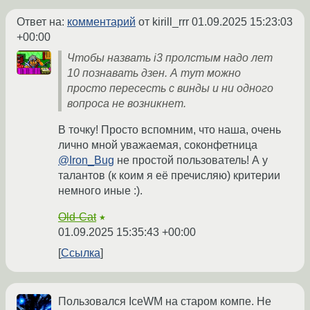
Ответ на:
комментарий
от kirill_rrr
01.09.2025 15:23:03
+00:00
Чтобы назвать i3 пролстым надо лет
10 познавать дзен. А тут можно
просто пересесть с винды и ни одного
вопроса не возникнет.
В точку! Просто вспомним, что наша, очень
лично мной уважаемая, соконфетница
@Iron_Bug
не простой пользователь! А у
талантов (к коим я её пречисляю) критерии
немного иные :).
Old-Cat
★
01.09.2025 15:35:43 +00:00
Ссылка
Пользовался IceWM на старом компе. Не