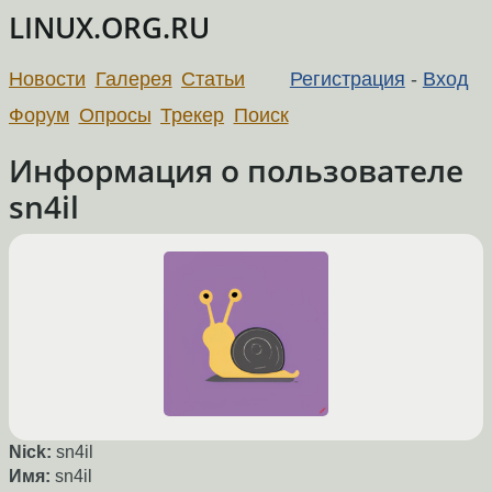
LINUX.ORG.RU
Новости
Галерея
Статьи
Регистрация
-
Вход
Форум
Опросы
Трекер
Поиск
Информация о пользователе
sn4il
Nick:
sn4il
Имя:
sn4il