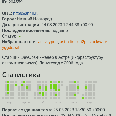
ID:
204559
URL:
https://sn4il.ru
Город:
Нижний Новгород
Дата регистрации:
24.03.2023 12:44:38 +00:00
Последнее посещение:
недавно
Статус:
★
Избранные теги:
activitypub
,
astra linux
,
i2p
,
slackware
,
yggdrasil
Старший DevOps-инженер в Астре (инфраструктуру
автоматизиризую). Линуксоид с 2006 года.
Статистика
март
апрель
май
июнь
июль
август
Первая созданная тема:
25.03.2023 18:30:50 +00:00
Последняя созданная тема:
22.04.2026 15:53:37 +00:00