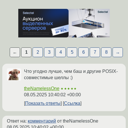
←
1
2
3
4
5
6
7
8
→
Что угодно лучше, чем баш и другие POSIX-
совместимые шеллы :)
theNamelessOne
★★★★★
08.05.2025 10:40:02 +00:00
Показать ответы
Ссылка
Ответ на:
комментарий
от theNamelessOne
08.05.2025 10:40:02 +00:00