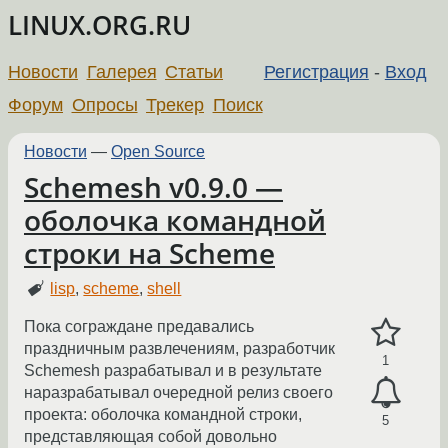
LINUX.ORG.RU
Новости
Галерея
Статьи
Регистрация
-
Вход
Форум
Опросы
Трекер
Поиск
Новости
—
Open Source
Schemesh v0.9.0 —
оболочка командной
строки на Scheme
lisp
,
scheme
,
shell
Пока сограждане предавались
праздничным развлечениям, разработчик
1
Schemesh разрабатывал и в результате
наразрабатывал очередной релиз своего
проекта: оболочка командной строки,
5
представляющая собой довольно