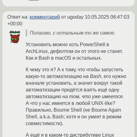
Ответ на:
комментарий
от ugoday
10.05.2025 06:47:03
+00:00
Полагаю, с остальным то же самое.
Установить можно хоть PowerShell в
ArchLinux, дефолтом он от этого не станет.
Как и Bash в macOS и остальных.
К чему это я? А к тому, что чтобы запустить
какую-то автоматизацию
на Bash
, его нужно
вначале установить, а значит вокруг такой
автоматизации придётся ваять ещё одну
автоматизацию
на том, что уже имеется
.
А что у нас имеется в любой UNIX-like?
Правильно, Bourne Shell (не Bourne Again
Shell, a.k.a. Bash; хотя и он умеет в режим
совместимости).
А ещё я в каком-то дистрибутиве Linux