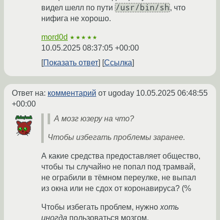
/usr/bin/sh
видел шелл по пути
, что
нифига не хорошо.
mord0d
★★★★★
10.05.2025 08:37:05 +00:00
Показать ответ
Ссылка
Ответ на:
комментарий
от ugoday
10.05.2025 06:48:55
+00:00
А мозг юзеру на что?
Чтобы избегать проблемы заранее.
А какие средства предоставляет общество,
чтобы ты случайно не попал под трамвай,
не ограбили в тёмном переулке, не выпал
из окна или не сдох от коронавируса? (%
Чтобы избегать проблем, нужно
хоть
иногда
пользоваться мозгом.