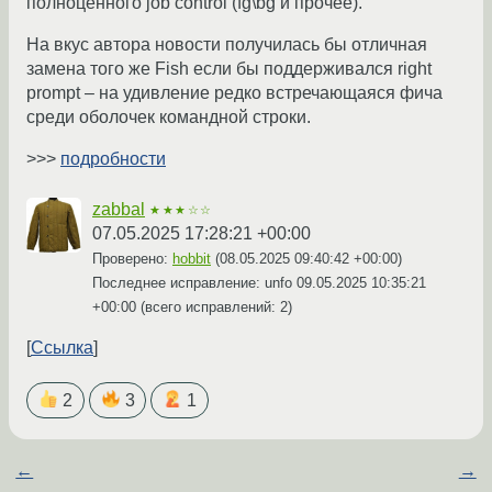
полноценного job control (fg\bg и прочее).
На вкус автора новости получилась бы отличная
замена того же Fish если бы поддерживался right
prompt – на удивление редко встречающаяся фича
среди оболочек командной строки.
>>>
подробности
zabbal
★★★☆☆
07.05.2025 17:28:21 +00:00
Проверено:
hobbit
(
08.05.2025 09:40:42 +00:00
)
Последнее исправление: unfo
09.05.2025 10:35:21
+00:00
(всего исправлений: 2)
Ссылка
2
3
1
←
→