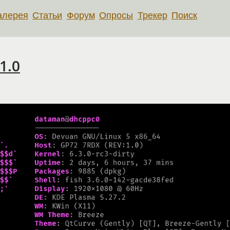
алерея
Статьи
Форум
Опросы
Трекер
Поиск
11.0