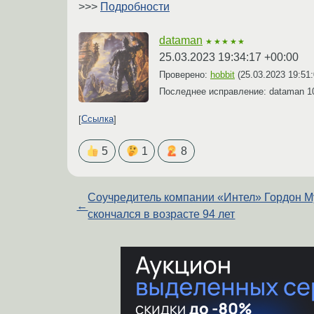
>>>
Подробности
dataman
★★★★★
25.03.2023 19:34:17 +00:00
Проверено:
hobbit
(
25.03.2023 19:51
Последнее исправление: dataman
1
Ссылка
5
1
8
Соучредитель компании «Интел» Гордон М
←
скончался в возрасте 94 лет