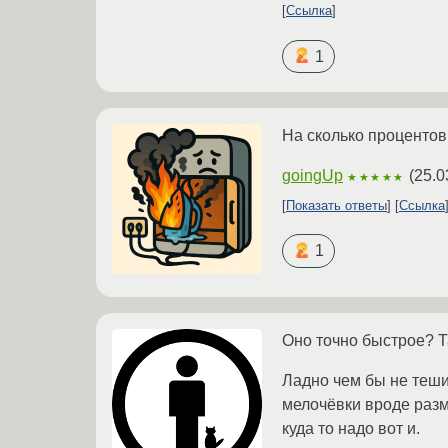
Ссылка
1
На сколько процентов
goingUp
(
25.0
★★★★★
Показать ответы
Ссылка
1
Оно точно быстрое? 
Ладно чем бы не теши
мелочёвки вроде разм
куда то надо вот и.