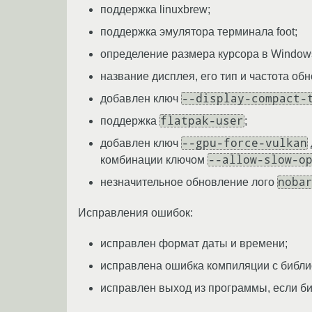
поддержка linuxbrew;
поддержка эмулятора терминала foot;
определение размера курсора в Window
название дисплея, его тип и частота о
--display-compact-
добавлен ключ
flatpak-user
поддержка
;
--gpu-force-vulkan
добавлен ключ
--allow-slow-o
комбинации ключом
noba
незначительное обновление лого
Исправления ошибок:
исправлен формат даты и времени;
исправлена ошибка компиляции с библи
исправлен выход из программы, если би