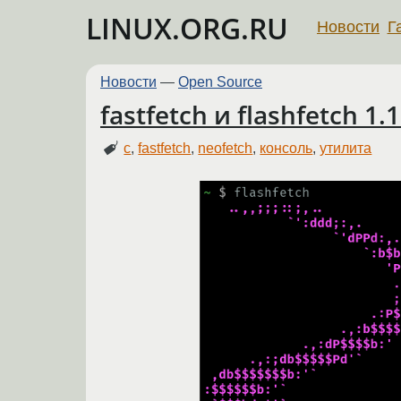
LINUX.ORG.RU
Новости
Г
Новости
—
Open Source
fastfetch и flashfetch 1.
c
,
fastfetch
,
neofetch
,
консоль
,
утилита