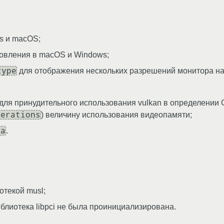
s и macOS;
бновления в macOS и Windows;
type
для отображения нескольких разрешений монитора на 
для принудительного использования vulkan в определении G
perations
) величину использования видеопамяти;
ra
.
отекой musl;
блиотека libpci не была проинициализирована.