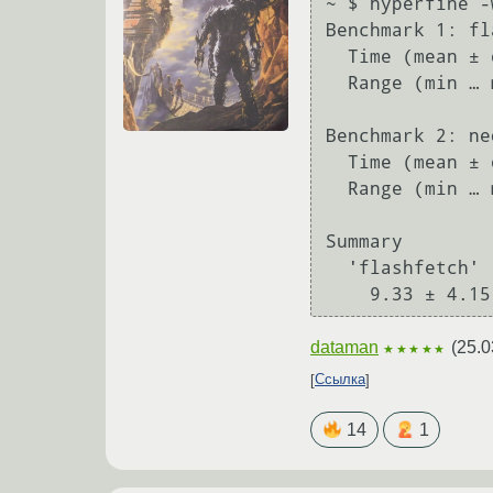
~ $ hyperfine -w 10 -N flashfetch neofetch                       
Benchmark 1: fl
  Time (mean ± σ):      71.9 ms ±  31.7 ms    [User: 25.5 ms, System: 11.6 ms]

  Range (min … max):    42.1 ms … 195.8 ms    48 runs

Benchmark 2: ne
  Time (mean ± σ):     670.5 ms ±  40.8 ms    [User: 559.5 ms, System: 158.5 ms]

  Range (min … max):   618.9 ms … 731.2 ms    10 runs

Summary

  'flashfetch' ran

dataman
(
25.0
★★★★★
Ссылка
14
1