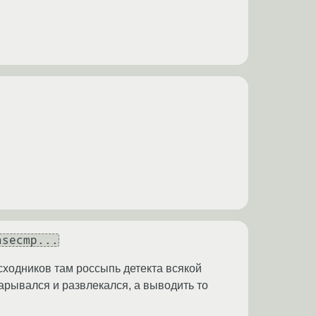
asecmp...
сходников там россыпь детекта всякой
арывался и развлекался, а выводить то