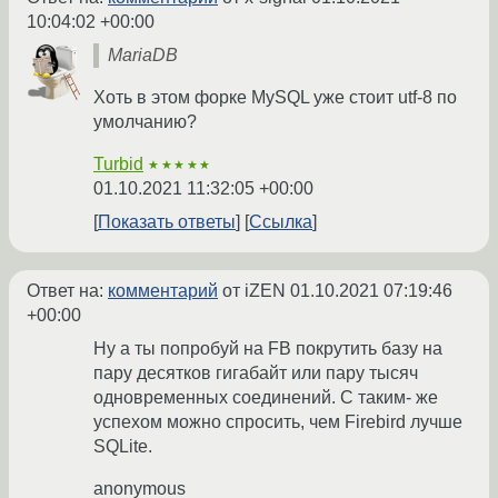
10:04:02 +00:00
MariaDB
Хоть в этом форке MySQL уже стоит utf-8 по
умолчанию?
Turbid
★★★★★
01.10.2021 11:32:05 +00:00
Показать ответы
Ссылка
Ответ на:
комментарий
от iZEN
01.10.2021 07:19:46
+00:00
Ну а ты попробуй на FB покрутить базу на
пару десятков гигабайт или пару тысяч
одновременных соединений. С таким- же
успехом можно спросить, чем Firebird лучше
SQLite.
anonymous