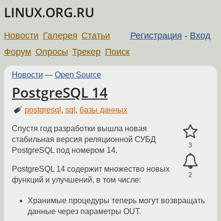
LINUX.ORG.RU
Новости
Галерея
Статьи
Регистрация
-
Вход
Форум
Опросы
Трекер
Поиск
Новости
—
Open Source
PostgreSQL 14
postgresql
,
sql
,
базы данных
Спустя год разработки вышла новая
стабильная версия реляционной СУБД
3
PostgreSQL под номером 14.
PostgreSQL 14 содержит множество новых
2
функций и улучшений, в том числе:
Хранимые процедуры теперь могут возвращать
данные через параметры OUT.