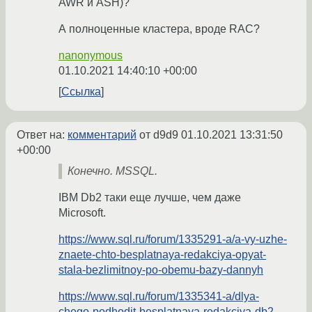
AWR и ASH)?
А полноценные кластера, вроде RAC?
nanonymous
01.10.2021 14:40:10 +00:00
Ссылка
Ответ на:
комментарий
от d9d9
01.10.2021 13:31:50
+00:00
Конечно. MSSQL.
IBM Db2 таки еще лучше, чем даже
Microsoft.
https://www.sql.ru/forum/1335291-a/a-vy-uzhe-
znaete-chto-besplatnaya-redakciya-opyat-
stala-bezlimitnoy-po-obemu-bazy-dannyh
https://www.sql.ru/forum/1335341-a/dlya-
chego-podhodit-besplatnaya-redakciya-db2-