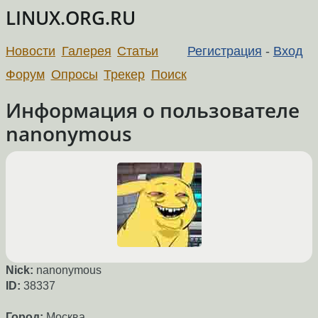
LINUX.ORG.RU
Новости
Галерея
Статьи
Регистрация
-
Вход
Форум
Опросы
Трекер
Поиск
Информация о пользователе
nanonymous
Nick:
nanonymous
ID:
38337
Город:
Москва