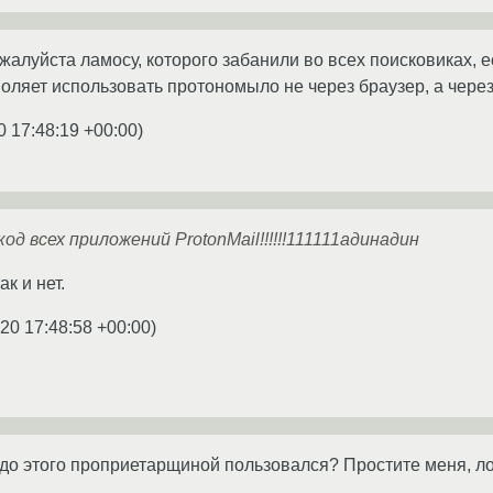
алуйста ламосу, которого забанили во всех поисковиках, ес
оляет использовать протономыло не через браузер, а через
0 17:48:19 +00:00
)
д всех приложений ProtonMail!!!!!!111111адинадин
к и нет.
20 17:48:58 +00:00
)
я до этого проприетарщиной пользовался? Простите меня, ло