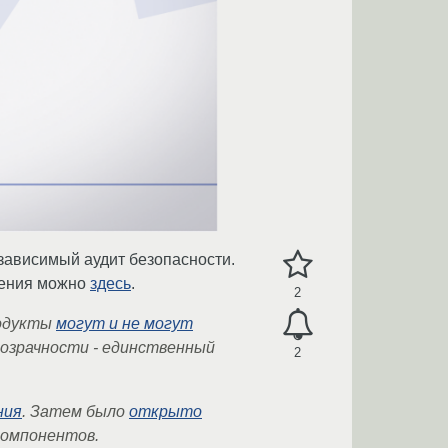
езависимый аудит безопасности.
ожения можно
здесь
.
2
родукты
могут и не могут
розрачности - единственный
2
ния
. Затем было
открыто
компонентов.