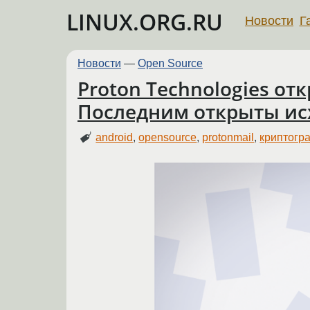
LINUX.ORG.RU
Новости
Г
Новости
—
Open Source
Proton Technologies от
Последним открыты ис
android
,
opensource
,
protonmail
,
криптогр