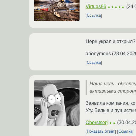
Virtuos86
(
24.
★★★★★
Ссылка
Церн украл и открыл?
anonymous
(
28.04.202
Ссылка
Наша цель - обеспе
активными сторон
Заявила компания, ко
Угу. Белые и пушистые
Oberstserj
(
30.04.2
★★
Показать ответ
Ссылка