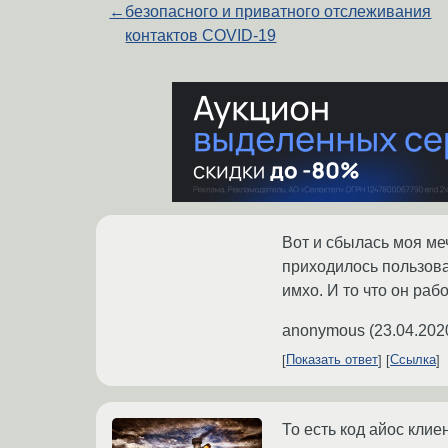
←
безопасного и приватного отслеживания
контактов COVID-19
Вот и сбылась моя ме
приходилось пользова
имхо. И то что он ра
anonymous
(
23.04.202
Показать ответ
Ссылка
То есть код айос клие