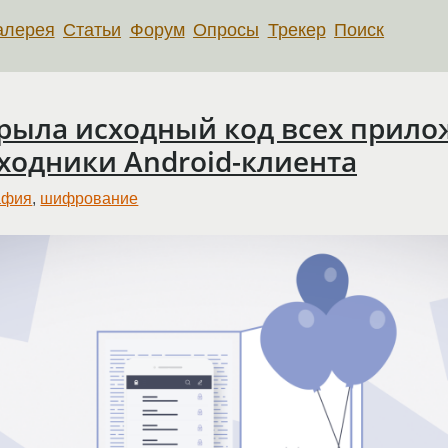
алерея
Статьи
Форум
Опросы
Трекер
Поиск
крыла исходный код всех прило
ходники Android-клиента
афия
,
шифрование