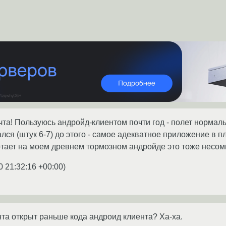
чта! Пользуюсь андройд-клиентом почти год - полет норма
лся (штук 6-7) до этого - самое адекватное приложение в п
ботает на моем древнем тормозном андройде это тоже несо
0 21:32:16 +00:00
)
нта открыт раньше кода андроид клиента? Ха-ха.