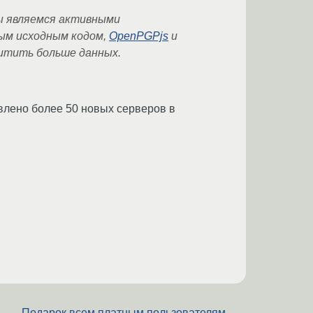
мы являемся активными
ым исходным кодом,
OpenPGPjs
и
щитить больше данных.
влено более 50 новых серверов в
Подарок всем платным пользователям