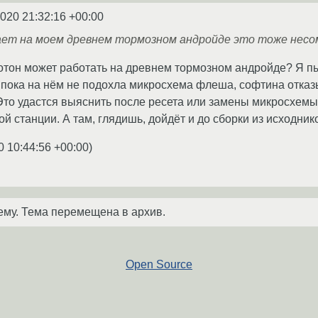
2020 21:32:16 +00:00
ает на моем древнем тормозном андройде это тоже несо
отон может работать на древнем тормозном андройде? Я пы
 пока на нём не подохла микросхема флеша, софтина отказы
то удастся выяснить после ресета или замены микросхемы.
й станции. А там, глядишь, дойдёт и до сборки из исходнико
0 10:44:56 +00:00
)
ему. Тема перемещена в архив.
Open Source