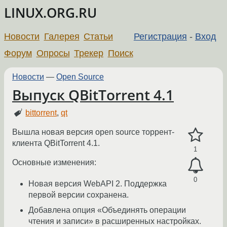
LINUX.ORG.RU
Новости
Галерея
Статьи
Регистрация
-
Вход
Форум
Опросы
Трекер
Поиск
Новости
—
Open Source
Выпуск QBitTorrent 4.1
bittorrent
,
qt
Вышла новая версия open source торрент-
клиента QBitTorrent 4.1.
1
Основные изменения:
0
Новая версия WebAPI 2. Поддержка
первой версии сохранена.
Добавлена опция «Объединять операции
чтения и записи» в расширенных настройках.