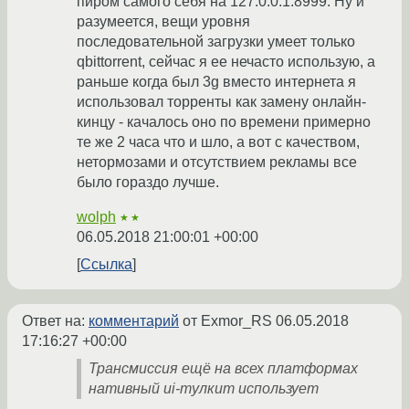
пиром самого себя на 127.0.0.1:8999. Ну и
разумеется, вещи уровня
последовательной загрузки умеет только
qbittorrent, сейчас я ее нечасто использую, а
раньше когда был 3g вместо интернета я
использовал торренты как замену онлайн-
кинцу - качалось оно по времени примерно
те же 2 часа что и шло, а вот с качеством,
нетормозами и отсутствием рекламы все
было гораздо лучше.
wolph
★★
06.05.2018 21:00:01 +00:00
Ссылка
Ответ на:
комментарий
от Exmor_RS
06.05.2018
17:16:27 +00:00
Трансмиссия ещё на всех платформах
нативный ui-тулкит использует