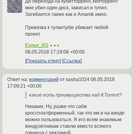
До перехода на кубитторрент, кейторрент
мне убил один диск, зависал и тупил.
Загибается также как и Amarok имхо.
Привязка к тулкиту/de убивает любой
проект.
Exmor_RS
★★★
06.05.2018 17:19:08 +00:00
Показать ответ
Ссылка
Ответ на:
комментарий
от sasha1024
06.05.2018
17:09:21 +00:00
какие есть преимущества над KTorrent?
Никаких. Ну, разве что сабж
кроссплатформенный, так что им и на винде
можно пользоваться. Я его всем знакомым
виндузятникам ставлю вместо всякого
говнища с рекламой.