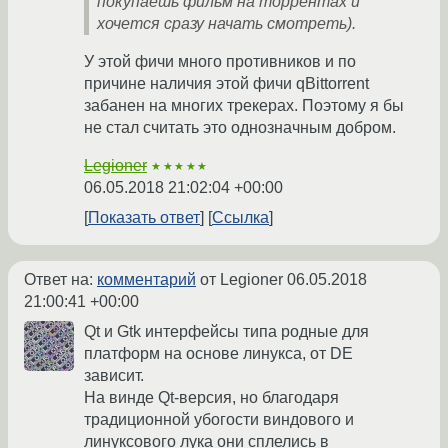
покупаешь фильм на торрентах и
хочется сразу начать смотреть).
У этой фичи много противников и по
причине наличия этой фичи qBittorrent
забанен на многих трекерах. Поэтому я бы
не стал считать это однозначным добром.
Legioner
★★★★★
06.05.2018 21:02:04 +00:00
Показать ответ
Ссылка
Ответ на:
комментарий
от Legioner
06.05.2018
21:00:41 +00:00
Qt и Gtk интерфейсы типа родные для
платформ на основе линукса, от DE
зависит.
На винде Qt-версия, но благодаря
традиционной убогости виндового и
линуксового лука они сплелись в