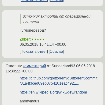
источник энтропии от операционной
системы
Гуглоперевод?
Zhbert
★★★★★
06.05.2018 16:41:14 +00:00
Показать ответ
Ссылка
Ответ на:
комментарий
от Sunderland93
06.05.2018
16:30:22 +00:00
https://github.com/qbittorrent/qBittorrent/commit
/81a4f3ced09eb0754101eac4921...
https://en.wikipedia.org/wiki//dev/random
anonymous