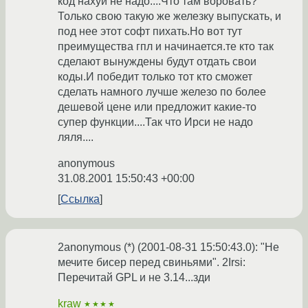
код нахуй не надо....Что там воровать?
Только свою такую же железку выпускать, и
под нее этот софт пихать.Но вот тут
преимущества гпл и начинается.те кто так
сделают вынуждены будут отдать свои
коды.И победит только тот кто сможет
сделать намного лучше железо по более
дешевой цене или предложит какие-то
супер функции....Так что Ирси не надо
ляля....
anonymous
31.08.2001 15:50:43 +00:00
Ссылка
2anonymous (*) (2001-08-31 15:50:43.0): "Не
мечите бисер перед свиньями". 2Irsi:
Перечитай GPL и не 3.14...зди
kraw
★★★★