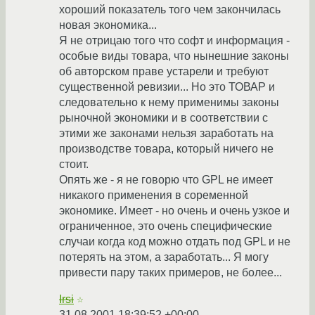
хороший показатель того чем закончилась
новая экономика...
Я не отрицаю того что софт и информация -
особые виды товара, что нынешние законы
об авторском праве устарели и требуют
существенной ревизии... Но это ТОВАР и
следовательно к нему применимы законы
рыночной экономики и в соответствии с
этими же законами нельзя заработать на
производстве товара, который ничего не
стоит.
Опять же - я не говорю что GPL не имеет
никакого применения в соременной
экономике. Имеет - но очень и очень узкое и
ограниченное, это очень специфические
случаи когда код можно отдать под GPL и не
потерять на этом, а заработать... Я могу
привести пару таких примеров, не более...
Irsi
☆
31.08.2001 18:39:52 +00:00