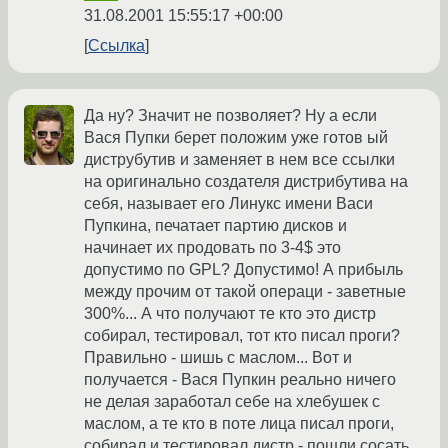
31.08.2001 15:55:17 +00:00
Ссылка
Да ну? Значит не позволяет? Ну а если
Вася Пупки берет положим уже готов ый
диструбутив и заменяет в нем все ссылки
на оригинально создателя дистрибутива на
себя, называет его Линукс имени Васи
Пупкина, печатает партию дисков и
начинает их продовать по 3-4$ это
допустимо по GPL? Допустимо! А прибыль
между прочим от такой операци - заветные
300%... А что получают те кто это дистр
собирал, тестировал, тот кто писал проги?
Правильно - шишь с маслом... Вот и
получается - Вася Пупкин реально ничего
не делая заработал себе на хлебушек с
маслом, а те кто в поте лица писал проги,
собирал и тестировал дистр - пошли сосать