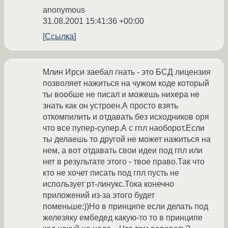
anonymous
31.08.2001 15:41:36 +00:00
Ссылка
Млин Ирси заебал гнать - это БСД лицензия
позволяет нажиться на чужом коде который
ты вообше не писал и можешь нихера не
знать как он устроен.А просто взять
откомпилить и отдавать без исходников оря
что все пупер-супер.А с гпл наоборот.Если
ты делаешь то другой не может нажиться на
нем, а вот отдавать свои идеи под гпл или
нет в результате этого - твое право.Так что
кто не хочет писать под гпл пусть не
использует рт-линукс.Тока конечно
приложений из-за этого будет
поменьше:))Но в принципе если делать под
железяку ембедед какую-то то в принципе