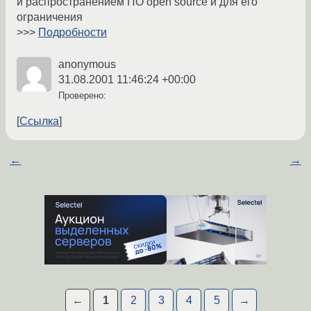
и распространением ПО open source и для его
ограничения
>>>
Подробности
anonymous
31.08.2001 11:46:24 +00:00
Проверено:
Ссылка
←
→
←
1
2
3
4
5
→