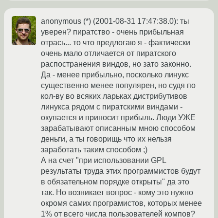
anonymous (*) (2001-08-31 17:47:38.0): ты
уверен? пиратство - очень прибыльная
отрась... то что предлогаю я - фактически
очень мало отличается от пиратского
распостранения виндов, но зато законно.
Да - менее прибыльно, посколько линукс
существенно менее популярен, но судя по
кол-ву во всяких ларьках дистрибутивов
линукса рядом с пиратскими виндами -
окупается и приносит прибыль. Люди УЖЕ
зарабатывают описанным мною способом
деньги, а ты говорищь что их нельзя
заработать таким способом ;)
А на счет "при использовании GPL
результаты труда этих программистов будут
в обязательном порядке открыты" да это
так. Но возникает вопрос - кому это нужно
окромя самих програмистов, которых менее
1% от всего числа пользователей компов?