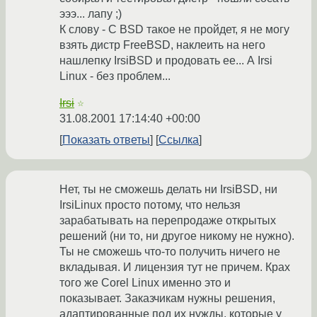
эээ... лапу ;)
К слову - C BSD такое не пройдет, я не могу
взять дистр FreeBSD, наклеить на него
нашлепку IrsiBSD и продовать ее... А Irsi
Linux - без проблем...
Irsi
☆
31.08.2001 17:14:40 +00:00
Показать ответы
Ссылка
Нет, ты не сможешь делать ни IrsiBSD, ни
IrsiLinux просто потому, что нельзя
зарабатывать на перепродаже открытых
решений (ни то, ни другое никому не нужно).
Ты не сможешь что-то получить ничего не
вкладывая. И лицензия тут не причем. Крах
того же Corel Linux именно это и
показывает. Заказчикам нужны решения,
адаптированные под их нужды, которые у