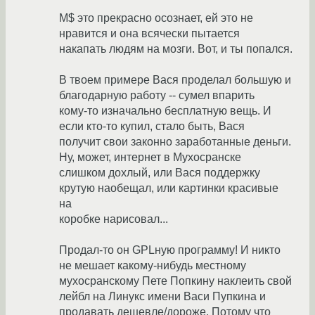
M$ это прекрасно осознает, ей это не
нравится и она всячески пытается
накапать людям на мозги. Вот, и ты попался.
В твоем примере Вася проделал большую и
благодарную работу -- сумел впарить
кому-то изначально бесплатную вещь. И
если кто-то купил, стало быть, Вася
получит свои законно заработанные деньги.
Ну, может, интернет в Мухосранске
слишком дохлый, или Вася поддержку
крутую наобещал, или картинки красивые
на
коробке нарисовал...
Продал-то он GPLную программу! И никто
не мешает какому-нибудь местному
мухосранскому Пете Попкину наклеить свой
лейбл на Линукс имени Васи Пупкина и
продавать дешевле/дороже. Потому что