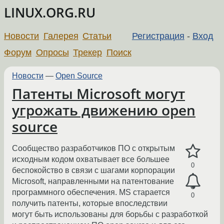
LINUX.ORG.RU
Новости
Галерея
Статьи
Регистрация
-
Вход
Форум
Опросы
Трекер
Поиск
Новости
—
Open Source
Патенты Microsoft могут
угрожать движению open
source
Сообщество разработчиков ПО с открытым
исходным кодом охватывает все большее
0
беспокойство в связи с шагами корпорации
Microsoft, направленными на патентование
программного обеспечения. MS старается
0
получить патенты, которые впоследствии
могут быть использованы для борьбы с разработкой