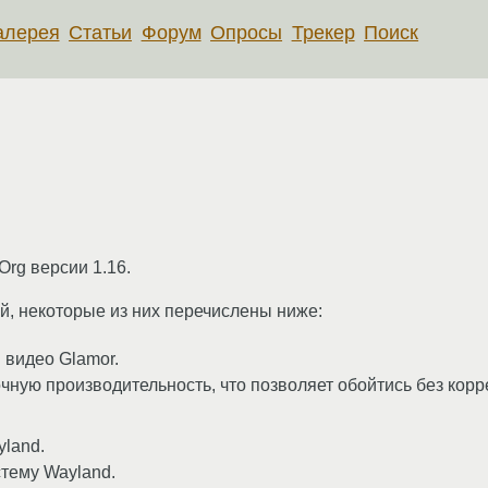
алерея
Статьи
Форум
Опросы
Трекер
Поиск
rg версии 1.16.
й, некоторые из них перечислены ниже:
 видео Glamor.
чную производительность, что позволяет обойтись без кор
yland.
стему Wayland.