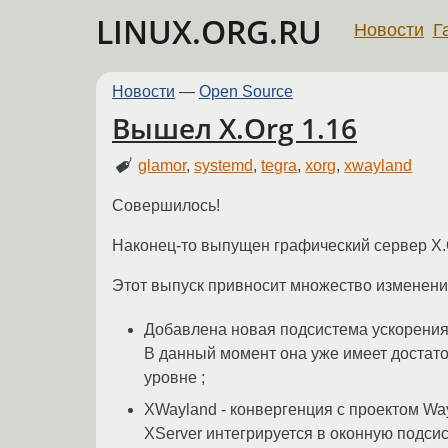
LINUX.ORG.RU
Новости
Г
Новости
—
Open Source
Вышел X.Org 1.16
glamor
,
systemd
,
tegra
,
xorg
,
xwayland
Совершилось!
Наконец-то выпущен графический сервер X.O
Этот выпуск привносит множество изменени
Добавлена новая подсистема ускорения
В данный момент она уже имеет достато
уровне ;
XWayland - конвергенция с проектом Wa
XServer интегрируется в оконную подси