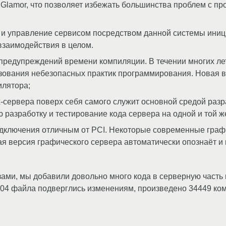
 Glamor, что позволяет избежать большинства проблем с п
к и управление сервисом посредством данной системы иниц
 взаимодействия в целом.
ч предупреждений времени компиляции. В течении многих л
ьзования небезопасных практик программирования. Новая в
илятора;
x-сервера поверх себя самого служит основной средой раз
ю разработку и тестирование кода сервера на одной и той 
дключения отличным от PCI. Некоторые современные граф
ая версия графического сервера автоматически опознаёт и
ми, мы добавили довольно много кода в серверную часть 
604 файла подверглись изменениям, произведено 34449 ком