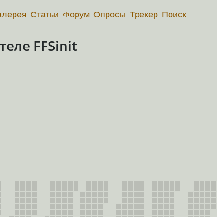
алерея
Статьи
Форум
Опросы
Трекер
Поиск
еле FFSinit