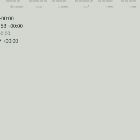
февраль
март
апрель
май
июнь
июль
+00:00
:58 +00:00
00:00
7 +00:00