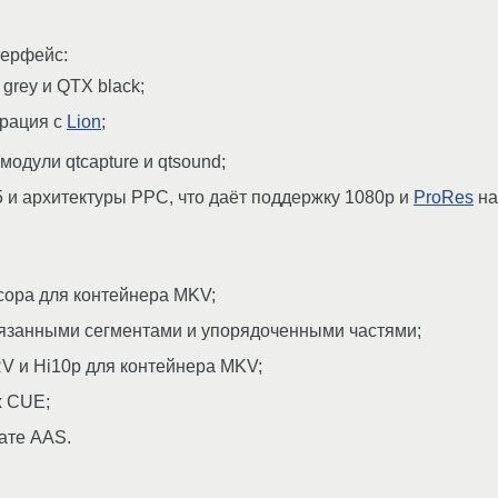
терфейс:
grey и QTX black;
грация с
Lion
;
модули qtcapture и qtsound;
 и архитектуры PPC, что даёт поддержку 1080p и
ProRes
на
ора для контейнера MKV;
язанными сегментами и упорядоченными частями;
V и Hi10p для контейнера MKV;
х CUE;
ате AAS.