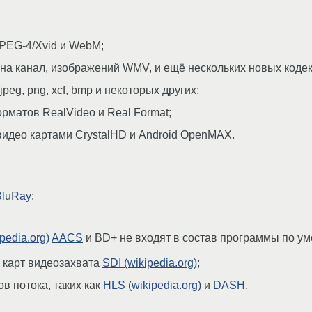
PEG-4/Xvid и WebM;
на канал, изображений WMV, и ещё нескольких новых кодек
eg, png, xcf, bmp и некоторых других;
матов RealVideo и Real Format;
идео картами CrystalHD и Android OpenMAX.
BluRay
:
pedia.org)
AACS
и BD+ не входят в состав программы по ум
 карт видеозахвата
SDI (wikipedia.org)
;
в потока, таких как
HLS (wikipedia.org)
и
DASH
.