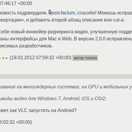
07:46:17 +00:00
 новость подрвердили.
post-factum
, спасибо! Можешь испра
вертации», и добавить второй абзац описания вне cut-а:
 себе новый конвейер реднеринга видео, улучшенную подд
ны интерфейсы для Mac и Web. В версии 2.0.0 исправлены
висимых разработчиков.
(
19.02.2012 07:59:32 +00:00
)
автор топика
★★★
рование на многоядерных системах, на GPU и мобильных 
оды видео для Windows 7, Android, iOS и OS/2;
жет, как VLC запустить на Android?
8:02:32 +00:00
)