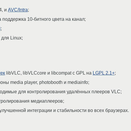
4, и
AVC/Intra
;
поддержка 10-битного цвета на канал;
8
;
для Linux;
тек
libVLC, libVLCcore и libcompat с GPL на
LGPL 2.1+
;
ны media player, photobooth и mediainfo;
ходимые для контролирования удалённых плееров VLC;
тролирования медиаплееров;
лучшенной интеграции и стабильности во всех браузерах.