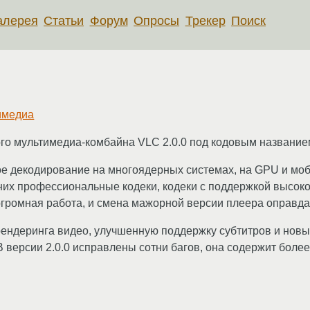
алерея
Статьи
Форум
Опросы
Трекер
Поиск
имедиа
о мультимедиа-комбайна VLC 2.0.0 под кодовым названием
е декодирование на многоядерных системах, на GPU и мо
них профессиональные кодеки, кодеки с поддержкой высоко
огромная работа, и смена мажорной версии плеера оправда
 рендеринга видео, улучшенную поддержку субтитров и но
версии 2.0.0 исправлены сотни багов, она содержит более