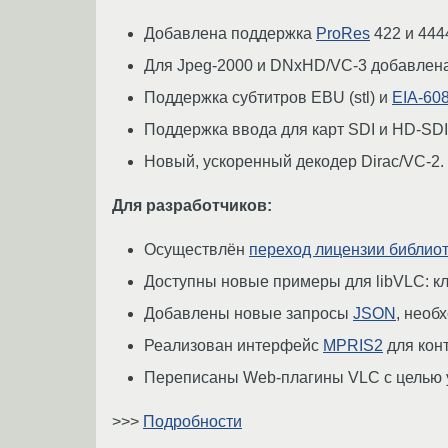
Добавлена поддержка
ProRes
422 и 444
Для Jpeg-2000 и DNxHD/VC-3 добавлена 
Поддержка субтитров EBU (stl) и
EIA-60
Поддержка ввода для карт SDI и HD-SDI 
Новый, ускоренный декодер Dirac/VC-2.
Для разработчиков:
Осуществлён
переход лицензии библио
Доступны новые примеры для libVLC: кло
Добавлены новые запросы
JSON
, необ
Реализован интерфейс
MPRIS2
для кон
Переписаны Web-плагины VLC с целью у
>>>
Подробности