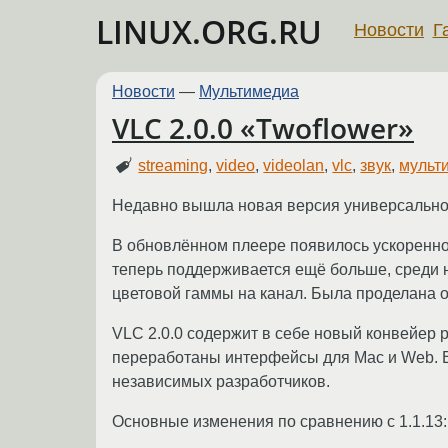
LINUX.ORG.RU
Новости
Г
Новости
—
Мультимедиа
VLC 2.0.0 «Twoflower»
streaming
,
video
,
videolan
,
vlc
,
звук
,
мульт
Недавно вышла новая версия универсальног
В обновлённом плеере появилось ускоренно
теперь поддерживается ещё больше, среди 
цветовой гаммы на канал. Была проделана 
VLC 2.0.0 содержит в себе новый конвейер
переработаны интерфейсы для Mac и Web. В 
независимых разработчиков.
Основные изменения по сравнению с 1.1.13: