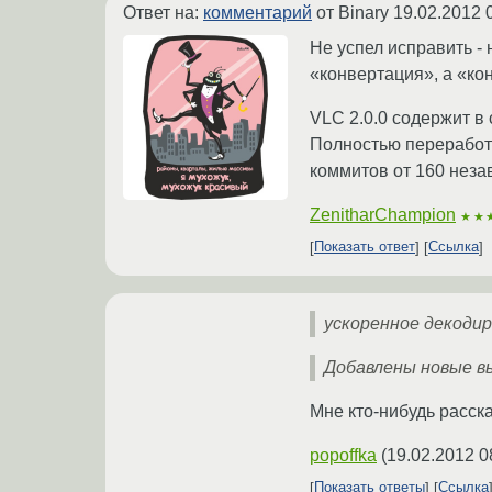
Ответ на:
комментарий
от Binary
19.02.2012 
Не успел исправить -
«конвертация», а «кон
VLC 2.0.0 содержит в
Полностью переработа
коммитов от 160 неза
ZenitharChampion
★★
Показать ответ
Ссылка
ускоренное декоди
Добавлены новые выв
Мне кто-нибудь расска
popoffka
(
19.02.2012 0
Показать ответы
Ссылка