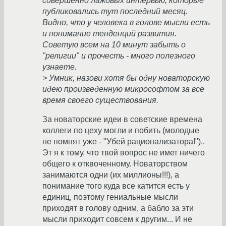
совершенно лажовых интервью, которые
публиковались тут последний месяц.
Видно, что у человека в голове мысли есть
и понимание тенденций развития.
Советую всем на 10 минут забыть о
"религии" и прочесть - много полезного
узнаете.
> Умник, назови хотя бы одну новаторскую
идею произведенную микрософтом за все
время своего существования.
За новаторские идеи в советские времена
коллеги по цеху могли и побить (молодые
не помнят уже - "Убей рационализатора!")..
Эт я к тому, что твой вопрос не имет ничего
общего к отквоченному. Новаторством
занимаются одни (их миллионы!!!), а
понимание того куда все катится есть у
единиц, поэтому гениальные мысли
приходят в голову одним, а бабло за эти
мысли приходит совсем к другим... И не