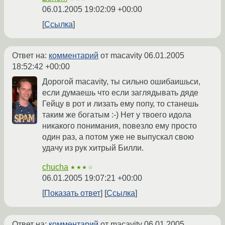
06.01.2005 19:02:09 +00:00
Ссылка
Ответ на:
комментарий
от macavity
06.01.2005
18:52:42 +00:00
Дорогой macavity, ты сильно ошибаишьси,
если думаешь что если заглядывать дяде
Гейцу в рот и лизать ему попу, то станешь
таким же богатым :-) Нет у твоего идола
никакого понимания, повезло ему просто
один раз, а потом уже не выпускал свою
удачу из рук хитрый Билли.
chucha
★★★☆
06.01.2005 19:07:21 +00:00
Показать ответ
Ссылка
Ответ на:
комментарий
от macavity
06.01.2005