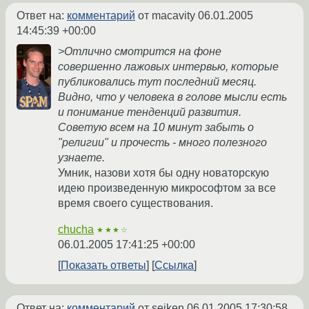
Ответ на:
комментарий
от macavity
06.01.2005
14:45:39 +00:00
>Отлично смотрится на фоне
совершенно лажовых интервью, которые
публиковались тут последний месяц.
Видно, что у человека в голове мысли есть
и понимание тенденций развития.
Советую всем на 10 минут забыть о
"религии" и прочесть - много полезного
узнаете.
Умник, назови хотя бы одну новаторскую
идею произведенную микрософтом за все
время своего существования.
chucha
★★★☆
06.01.2005 17:41:25 +00:00
Показать ответы
Ссылка
Ответ на:
комментарий
от seiken
06.01.2005 17:30:58