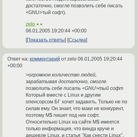
достаточно, смогле позволить себе писать
<GNU>тый софт).
zelo
★★
06.01.2005 19:20:44 +00:00
Показать ответы
Ссылка
Ответ на:
комментарий
от zelo
06.01.2005 19:20:44
+00:00
>огромное количество людей,
зарабатывая достаточно, смогле
позволить себе писать <GNU>тый софт
Который вместе с Linux и другим
опенсорсом БГ хочет задавить. Только не по
силам ему. Он знает, что маки не конкурент,
поэтому M$ пишет под них софт.
Относительно Linux на сайте M$ имеется
только информация, что винда круче и
дешевле Linux, и статья "Как снести Linux".