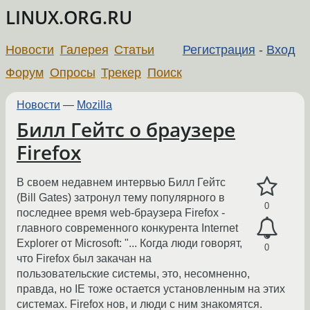
LINUX.ORG.RU
Новости
Галерея
Статьи
Регистрация
-
Вход
Форум
Опросы
Трекер
Поиск
Новости
—
Mozilla
Билл Гейтс о браузере
Firefox
В своем недавнем интервью Билл Гейтс
(Bill Gates) затронул тему популярного в
0
последнее время web-браузера Firefox -
главного современного конкурента Internet
Explorer от Microsoft: "... Когда люди говорят,
0
что Firefox был закачан на
пользовательские системы, это, несомненно,
правда, но IE тоже остается установленным на этих
системах. Firefox нов, и люди с ним знакомятся.