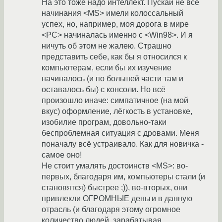
На это тоже надо интеллект. Пускай не все
начинания <MS> имели колоссальный
успех, но, например, моя дорога в мире
<PC> начиналась именно с <Win98>. И я
ничуть об этом не жалею. Страшно
представить себе, как бы я относился к
компьютерам, если бы их изучение
начиналось (и по большей части там и
оставалось бы) с консоли. Но всё
произошло иначе: симпатичное (на мой
вкус) оформление, лёгкость в установке,
изобилие програм, довольно-таки
беспроблемная ситуация с дровами. Меня
поначалу всё устраивало. Как для новичка -
самое оно!
Не стоит умалять достоинств <MS>: во-
первых, благодаря им, компьютеры стали (и
становятся) быстрее ;)), во-вторых, они
привлекли ОГРОМНЫЕ деньги в данную
отрасль (и благодаря этому огромное
количество людей, зарабатывая