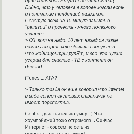
публиковались > тут последний месяц.
Видно, что у человека в голове мысли есть
и понимание тенденций развития.
Советую всем на 10 минут забыть о
"религии" и прочесть - много полезного
узнаете.
> Ой, вот не надо. 10 лет назад он тоже
самое говорил, что обычный пецук сакс,
что медиацентры рулЯт, и все что нужно
усерам для счастье - ТВ с контент он
деманд.
iTunes ... АГА?
> Только тогда он еще говорил что Internet
в виде гипертекстовых страничек не
имеет перспектив.
Gopher действительно умер. :) Эта
хоумпэйджей тоже отгремела... Сейчас
Интернет - совсем не сеть из
гипертекстовых страничек!