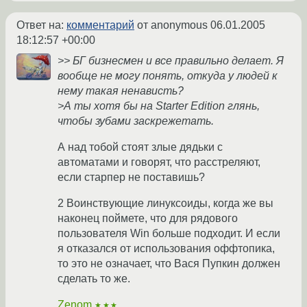
Ответ на:
комментарий
от anonymous
06.01.2005
18:12:57 +00:00
>> БГ бизнесмен и все правильно делает. Я
вообще не могу понять, откуда у людей к
нему такая ненависть?
>А ты хотя бы на Starter Edition глянь,
чтобы зубами заскрежетать.
А над тобой стоят злые дядьки с
автоматами и говорят, что расстреляют,
если старпер не поставишь?
2 Воинствующие линуксоиды, когда же вы
наконец поймете, что для рядового
пользователя Win больше подходит. И если
я отказался от использования оффтопика,
то это не означает, что Вася Пупкин должен
сделать то же.
Zenom
★★★