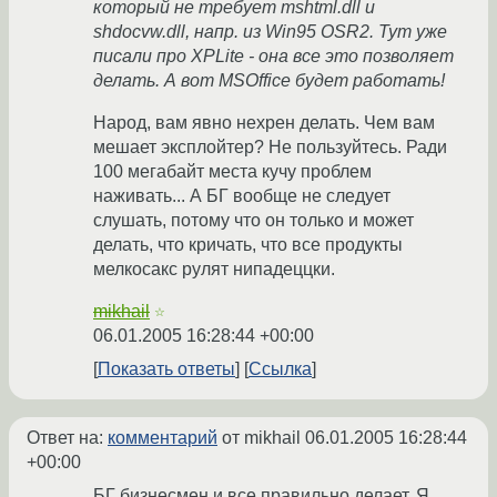
который не требует mshtml.dll и
shdocvw.dll, напр. из Win95 OSR2. Тут уже
писали про XPLite - она все это позволяет
делать. А вот MSOffice будет работать!
Народ, вам явно нехрен делать. Чем вам
мешает эксплойтер? Не пользуйтесь. Ради
100 мегабайт места кучу проблем
наживать... А БГ вообще не следует
слушать, потому что он только и может
делать, что кричать, что все продукты
мелкосакс рулят нипадеццки.
mikhail
☆
06.01.2005 16:28:44 +00:00
Показать ответы
Ссылка
Ответ на:
комментарий
от mikhail
06.01.2005 16:28:44
+00:00
БГ бизнесмен и все правильно делает. Я