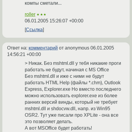
компы сметали...
roller
★★★
06.01.2005 15:26:07 +00:00
Ссылка
Ответ на:
комментарий
от anonymous
06.01.2005
14:56:21 +00:00
> Никак. Без mshtml.dll у тебя никакие проги
работать не будут, начиная с MS Office
Без mshtml.dll и иже с ними не будут
работать HTML Help (файлы *.chm), Outlook
Express, Explorer.exe Но вместо последнего
можно использовать explorer.exe из более
ранних версий винды, который не требует
mshtml.dll и shdocvw.dll, напр. из Win95
OSR2. Тут уже писали про XPLite - она все
это позволяет делать.
А вот MSOffice будет работать!